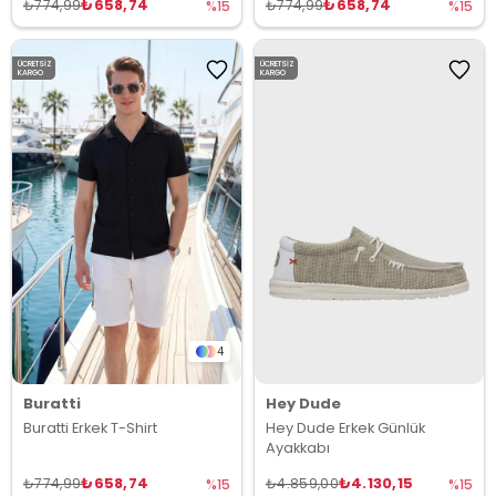
₺658,74
₺658,74
₺774,99
₺774,99
%15
%15
ÜCRETSIZ
ÜCRETSIZ
KARGO
KARGO
4
Buratti
Hey Dude
Buratti Erkek T-Shirt
Hey Dude Erkek Günlük
Ayakkabı
₺658,74
₺4.130,15
₺774,99
₺4.859,00
%15
%15