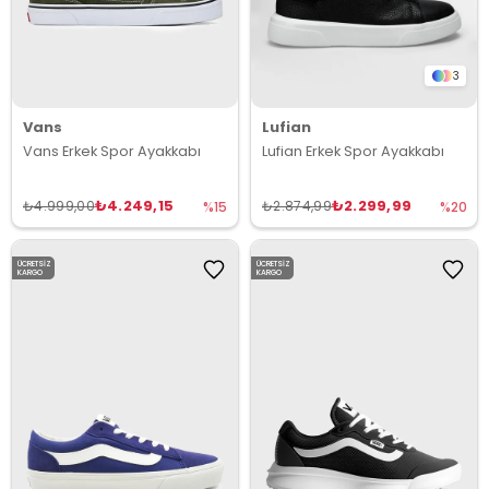
3
Vans
Lufian
Vans Erkek Spor Ayakkabı
Lufian Erkek Spor Ayakkabı
₺4.249,15
₺2.299,99
₺4.999,00
₺2.874,99
%15
%20
ÜCRETSIZ
ÜCRETSIZ
KARGO
KARGO