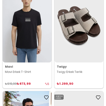
Mavi
Twigy
Mavi Erkek T-Shirt
Twigy Erkek Terlik
₺873,99
₺1.299,90
₺919,99
%5
ÜCRETSIZ
KARGO