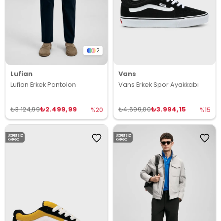
2
Lufian
Vans
Lufian Erkek Pantolon
Vans Erkek Spor Ayakkabı
₺2.499,99
₺3.994,15
₺3.124,99
₺4.699,00
%20
%15
ÜCRETSIZ
ÜCRETSIZ
KARGO
KARGO