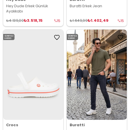
Hey Dude Erkek Günlük
Buratti Erkek Jean
Ayakkabı
₺3.518,15
₺1.402,49
₺4.139,00
₺1.649,99
%15
%15
ÜCRETSIZ
ÜCRETSIZ
KARGO
KARGO
Crocs
Buratti