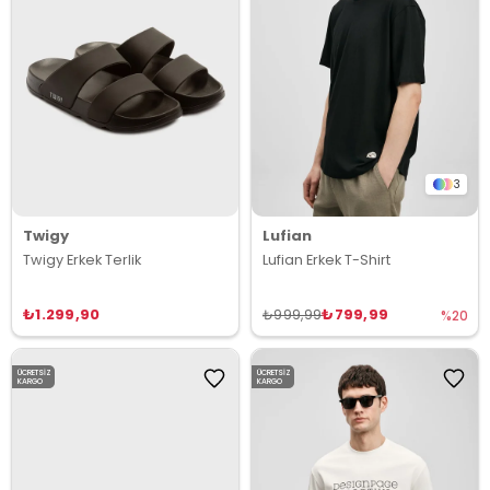
3
Twigy
Lufian
Twigy Erkek Terlik
Lufian Erkek T-Shirt
₺1.299,90
₺799,99
₺999,99
%20
ÜCRETSIZ
ÜCRETSIZ
KARGO
KARGO