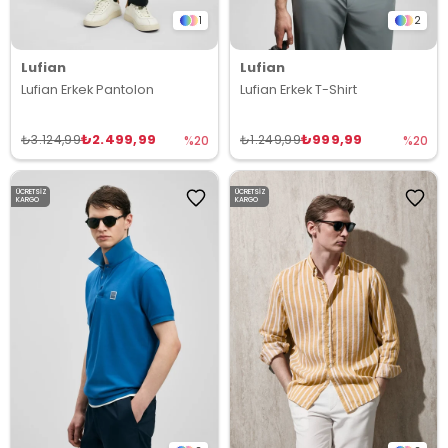
1
2
Lufian
Lufian
Lufian Erkek Pantolon
Lufian Erkek T-Shirt
₺2.499,99
₺999,99
₺3.124,99
₺1.249,99
%20
%20
ÜCRETSIZ
ÜCRETSIZ
KARGO
KARGO