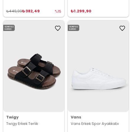
₺382,49
₺1.299,90
₺449,99
%15
ÜCRETSIZ
ÜCRETSIZ
KARGO
KARGO
Twigy
Vans
Twigy Erkek Terlik
Vans Erkek Spor Ayakkabı