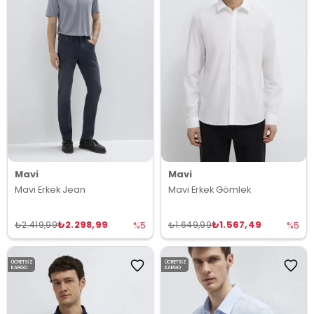
Mavi
Mavi
Mavi Erkek Jean
Mavi Erkek Gömlek
₺2.298,99
₺1.567,49
₺2.419,99
₺1.649,99
%5
%5
ÜCRETSIZ
ÜCRETSIZ
KARGO
KARGO