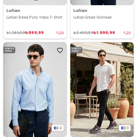
Lufian
Lufian
Lufian Erkek Polo Yaka T-Shirt
Lufian Erkek Gömlek
₺999,99
₺1.999,99
₺1.249,99
₺2.499,99
%20
%20
ÜCRETSIZ
ÜCRETSIZ
KARGO
KARGO
2
3