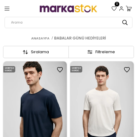
0
BABALAR GÜNÜ HEDIYELERI
ANASAYFA
Sıralama
Filtreleme
ÜCRETSIZ
ÜCRETSIZ
KARGO
KARGO