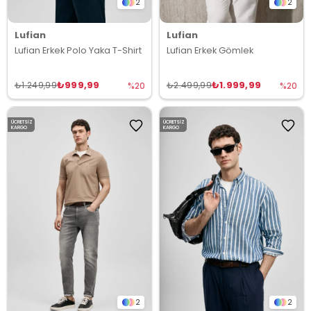
2
2
Lufian
Lufian
Lufian Erkek Polo Yaka T-Shirt
Lufian Erkek Gömlek
₺999,99
₺1.999,99
₺1.249,99
₺2.499,99
%20
%20
ÜCRETSIZ
ÜCRETSIZ
KARGO
KARGO
2
2