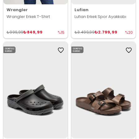
Wrangler
Lufian
Wrangler Erkek T-Shirt
Lufian Erkek Spor Ayakkabı
₺849,99
₺2.799,99
₺999,99
₺3.499,99
%15
%20
ÜCRETSIZ
ÜCRETSIZ
KARGO
KARGO