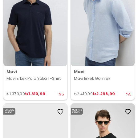
Mavi
Mavi
Mavi Erkek Polo Yaka T-Shirt
Mavi Erkek Gömlek
₺1.310,99
₺2.298,99
₺1.379,99
₺2.419,99
%5
%5
ÜCRETSIZ
ÜCRETSIZ
KARGO
KARGO