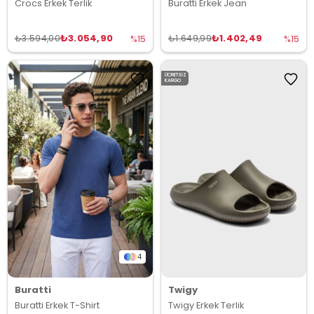
Crocs Erkek Terlik
Buratti Erkek Jean
₺3.054,90
₺1.402,49
₺3.594,00
₺1.649,99
%15
%15
ÜCRETSIZ
KARGO
4
Buratti
Twigy
Buratti Erkek T-Shirt
Twigy Erkek Terlik