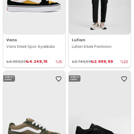
Vans
Lufian
Vans Erkek Spor Ayakkabı
Lufian Erkek Pantolon
₺4.249,15
₺2.999,99
₺4.999,00
₺3.749,99
%15
%20
ÜCRETSIZ
ÜCRETSIZ
KARGO
KARGO