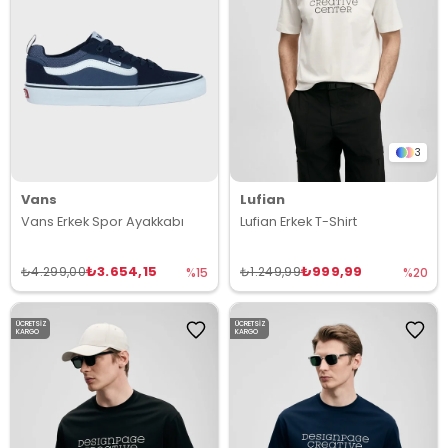
3
Vans
Lufian
Vans Erkek Spor Ayakkabı
Lufian Erkek T-Shirt
₺3.654,15
₺999,99
₺4.299,00
₺1.249,99
%15
%20
ÜCRETSIZ
ÜCRETSIZ
KARGO
KARGO