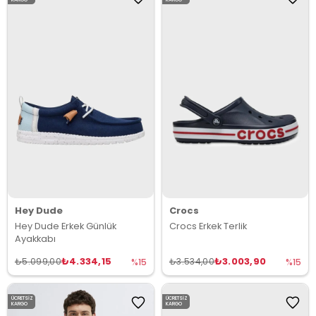
Hey Dude
Crocs
Hey Dude Erkek Günlük
Crocs Erkek Terlik
Ayakkabı
₺4.334,15
₺3.003,90
₺5.099,00
₺3.534,00
%15
%15
ÜCRETSIZ
ÜCRETSIZ
KARGO
KARGO