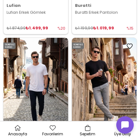
Lufian
Buratti
Lufian Erkek Gömlek
Buratti Erkek Pantolon
₺1.499,99
₺1.019,99
₺1.874,99
₺1.199,99
%20
%15
ÜCRETSIZ
ÜCRETSIZ
KARGO
KARGO
3
3
Anasayfa
Favorilerim
Sepetim
Üye Girişi