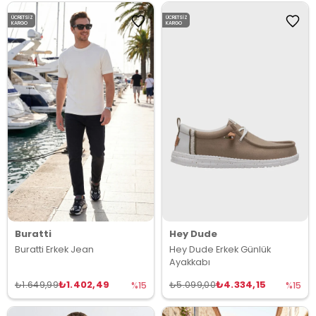
ÜCRETSIZ
ÜCRETSIZ
KARGO
KARGO
Buratti
Hey Dude
Buratti Erkek Jean
Hey Dude Erkek Günlük
Ayakkabı
₺1.402,49
₺4.334,15
₺1.649,99
₺5.099,00
%15
%15