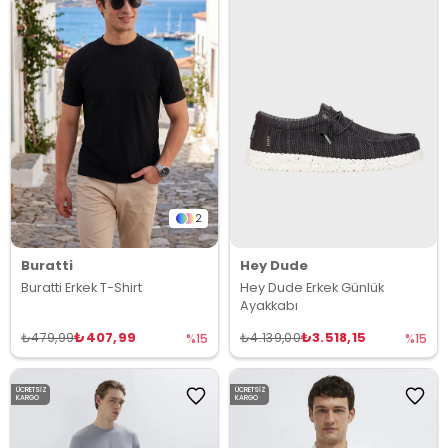
2
Buratti
Hey Dude
Buratti Erkek T-Shirt
Hey Dude Erkek Günlük
Ayakkabı
₺407,99
₺3.518,15
₺479,99
₺4.139,00
%15
%15
ÜCRETSIZ
ÜCRETSIZ
KARGO
KARGO