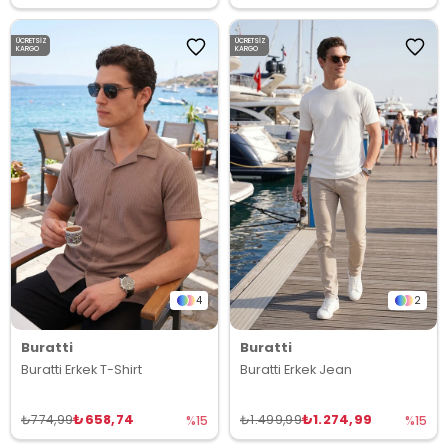
ÜCRETSIZ
ÜCRETSIZ
KARGO
KARGO
4
2
Buratti
Buratti
Buratti Erkek T-Shirt
Buratti Erkek Jean
₺658,74
₺1.274,99
₺774,99
₺1.499,99
%15
%15