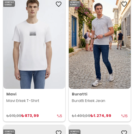
ÜCRETSIZ
ÜCRETSIZ
KARGO
KARGO
Mavi
Buratti
Mavi Erkek T-Shirt
Buratti Erkek Jean
₺873,99
₺1.274,99
₺919,99
₺1.499,99
%5
%15
ÜCRETSIZ
ÜCRETSIZ
KARGO
KARGO