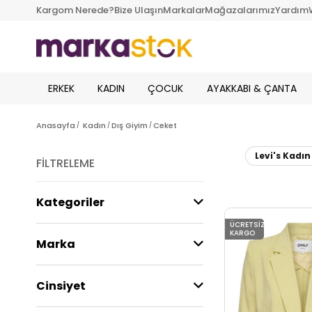
Kargom Nerede?
Bize Ulaşın
Markalar
Mağazalarımız
Yardım
ERKEK
KADIN
ÇOCUK
AYAKKABI & ÇANTA
Anasayfa
Kadın
Dış Giyim
Ceket
Levi's Kadın
FILTRELEME
Kategoriler
ÜCRETSIZ
KARGO
Marka
Cinsiyet