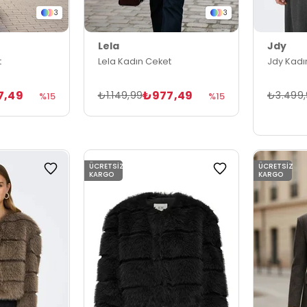
3
3
Lela
Jdy
t
Lela Kadın Ceket
Jdy Kadı
7,49
₺977,49
₺1.149,99
₺3.499
%15
%15
ÜCRETSIZ
ÜCRETSIZ
KARGO
KARGO