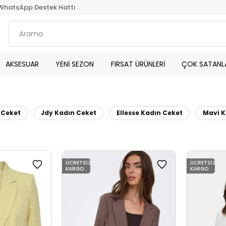
WhatsApp Destek Hattı
AKSESUAR
YENİ SEZON
FIRSAT ÜRÜNLERİ
ÇOK SATANL
 Ceket
Jdy Kadın Ceket
Ellesse Kadın Ceket
Mavi K
ÜCRETSIZ
ÜCRETSIZ
KARGO
KARGO