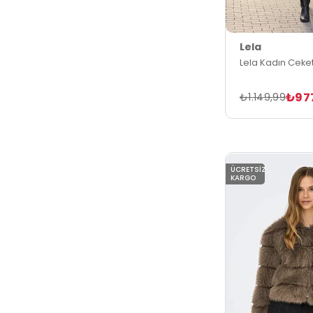
Lela
Lela Kadın Ceke
₺97
₺1.149,99
ÜCRETSIZ
KARGO