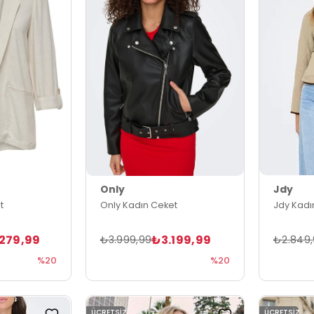
Only
Jdy
t
Only Kadın Ceket
Jdy Kadı
279,99
₺3.199,99
₺3.999,99
₺2.849
%20
%20
ÜCRETSIZ
ÜCRETSIZ