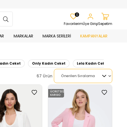
0
Favorilerim
Üye Girişi
Sepetim
AR
MARKALAR
MARKA SERİLERİ
KAMPANYALAR
adın Ceket
Only Kadın Ceket
Lela Kadın Ceket
67 Ürün
ÜCRETSIZ
KARGO