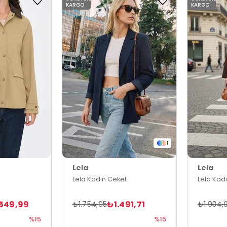
KARGO
KARGO
1
Lela
Lela
Lela Kadın Ceket
Lela Kad
549,99
₺1.491,71
₺1.754,95
₺1.934,
%15
%15