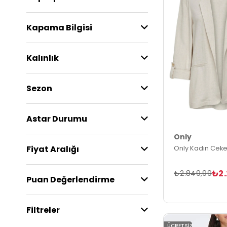
Kapama Bilgisi
Kalınlık
Sezon
Astar Durumu
Only
Fiyat Aralığı
Only Kadın Ceke
₺2.
₺2.849,99
Puan Değerlendirme
Filtreler
ÜCRETSIZ