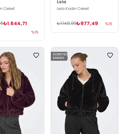
Lela
ın Ceket
Lela Kadın Ceket
₺1.644,71
₺977,49
95
₺1.149,99
%15
%15
ÜCRETSIZ
KARGO