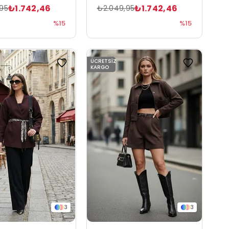
₺1.742,46
₺1.742,46
95
₺2.049,95
%15
%15
ÜCRETSIZ
KARGO
3
3