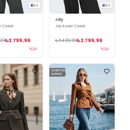
2
2
Jdy
n Ceket
Jdy Kadın Ceket
₺2.799,99
₺2.799,99
,99
₺3.499,99
%20
%20
ÜCRETSIZ
KARGO