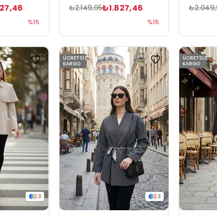
827,46
₺1.827,46
₺2.149,95
₺2.049,
%15
%15
ÜCRETSIZ
ÜCRETSIZ
KARGO
KARGO
3
3