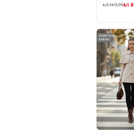
₺1.
₺2.149,95
ÜCRETSIZ
KARGO