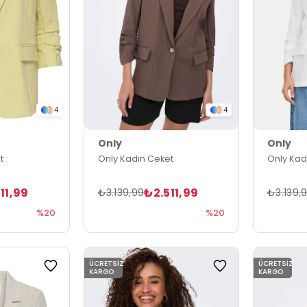
4
4
Only
Only
t
Only Kadın Ceket
Only Kad
11,99
₺2.511,99
₺3.139,99
₺3.139,
%20
%20
ÜCRETSIZ
ÜCRETSIZ
KARGO
KARGO