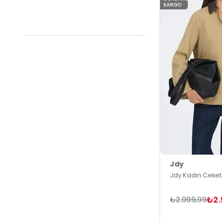
KARGO
Jdy
Jdy Kadın Ceket
₺2.
₺2.999,99