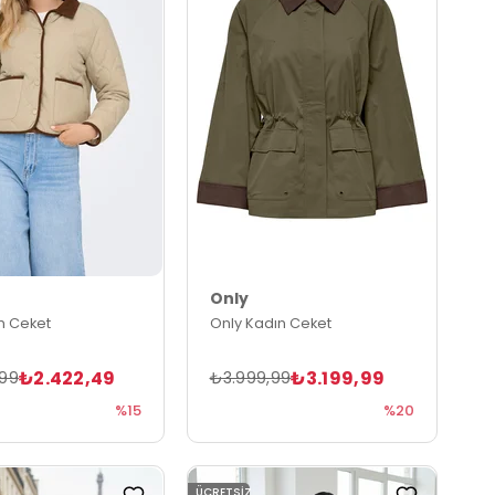
Only
n Ceket
Only Kadın Ceket
₺2.422,49
₺3.199,99
,99
₺3.999,99
%15
%20
ÜCRETSIZ