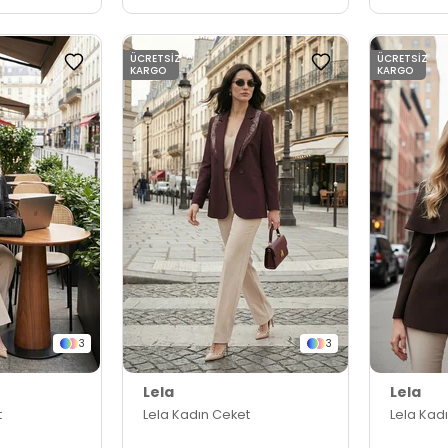
ÜCRETSIZ
ÜCRETSIZ
KARGO
KARGO
3
3
Lela
Lela
t
Lela Kadın Ceket
Lela Kad