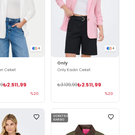
4
4
Only
ın Ceket
Only Kadın Ceket
₺2.511,99
₺2.511,99
99
₺3.139,99
%20
%20
ÜCRETSIZ
KARGO