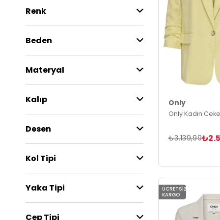
Renk
Beden
Materyal
Kalıp
Only
Only Kadın Ceke
Desen
₺2.5
₺3.139,99
Kol Tipi
Yaka Tipi
ÜCRETSIZ
KARGO
Cep Tipi