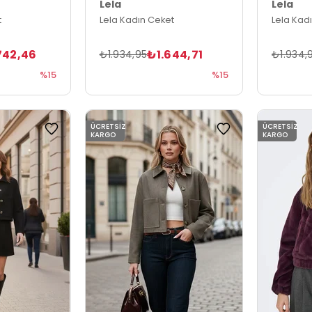
Lela
Lela
t
Lela Kadın Ceket
Lela Kad
742,46
₺1.644,71
₺1.934,95
₺1.934,
%15
%15
ÜCRETSIZ
ÜCRETSIZ
KARGO
KARGO