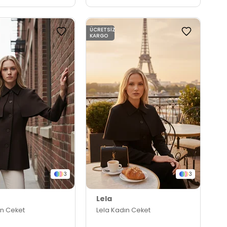
ÜCRETSIZ
KARGO
3
3
Lela
ın Ceket
Lela Kadın Ceket