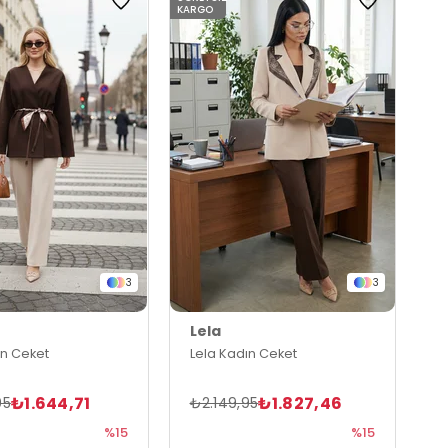
KARGO
3
3
Lela
ın Ceket
Lela Kadın Ceket
₺1.644,71
₺1.827,46
95
₺2.149,95
%15
%15