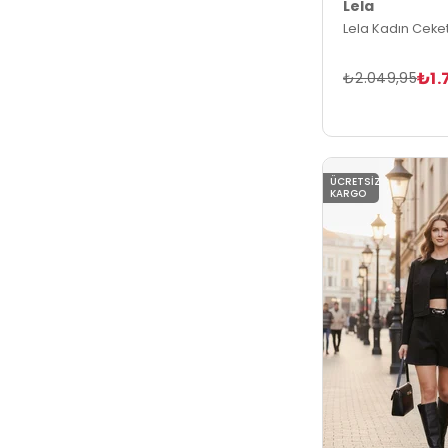
Lela
Lela Kadın Ceke
₺1.
₺2.049,95
ÜCRETSIZ
KARGO