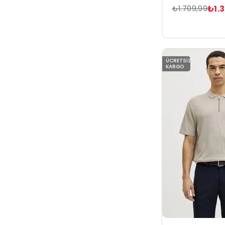
₺1.
₺1.709,99
ÜCRETSIZ
KARGO