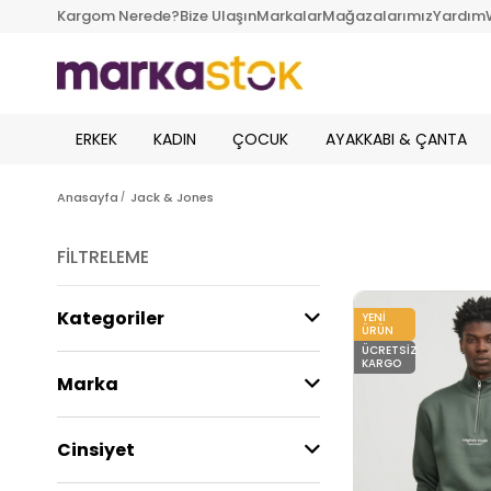
Kargom Nerede?
Bize Ulaşın
Markalar
Mağazalarımız
Yardım
ERKEK
KADIN
ÇOCUK
AYAKKABI & ÇANTA
Anasayfa
Jack & Jones
FILTRELEME
Kategoriler
YENI
ÜRÜN
ÜCRETSIZ
KARGO
Marka
Cinsiyet