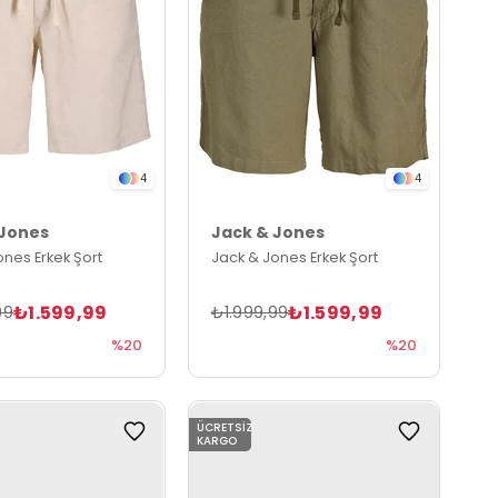
4
4
 Jones
Jack & Jones
ones Erkek Şort
Jack & Jones Erkek Şort
₺1.599,99
₺1.599,99
99
₺1.999,99
%20
%20
ÜCRETSIZ
KARGO