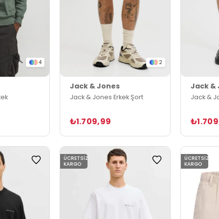
4
2
Jack & Jones
Jack &
kek
Jack & Jones Erkek Şort
Jack & J
₺1.709,99
₺1.709
ÜCRETSIZ
ÜCRETSIZ
KARGO
KARGO