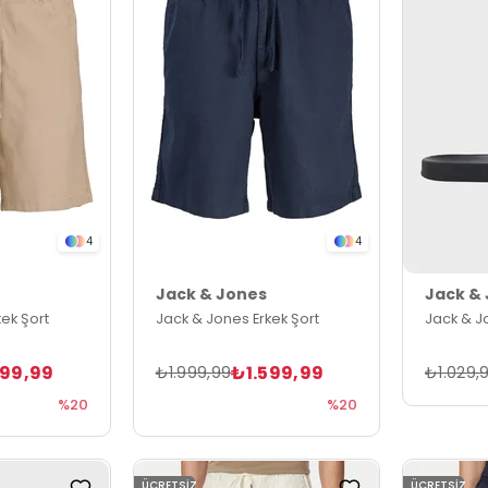
4
4
Jack & Jones
Jack &
ek Şort
Jack & Jones Erkek Şort
Jack & Jo
599,99
₺1.599,99
₺1.999,99
₺1.029,
%20
%20
ÜCRETSIZ
ÜCRETSIZ