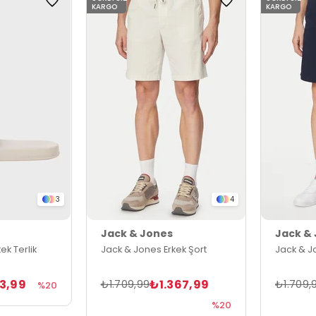
KARGO
KARGO
3
4
Jack & Jones
Jack &
ek Terlik
Jack & Jones Erkek Şort
Jack & J
3,99
₺1.367,99
₺1.709,99
₺1.709,
%20
%20