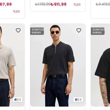
367,99
₺911,99
₺1.139,99
₺3.419,
%20
%20
ÜCRETSIZ
ÜCRETSIZ
KARGO
KARGO
2
2