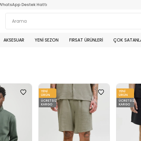
WhatsApp Destek Hattı
AKSESUAR
YENİ SEZON
FIRSAT ÜRÜNLERİ
ÇOK SATANL
YENI
YENI
ÜRÜN
ÜRÜN
ÜCRETSIZ
ÜCRETSIZ
KARGO
KARGO