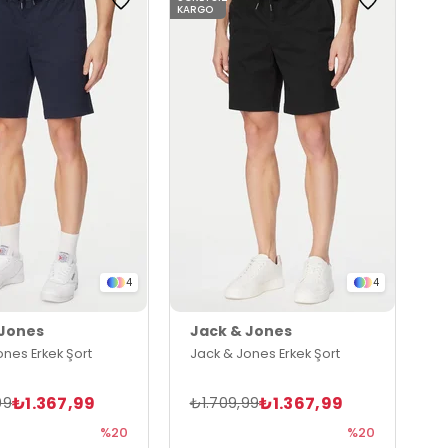
KARGO
4
4
 Jones
Jack & Jones
ones Erkek Şort
Jack & Jones Erkek Şort
₺1.367,99
₺1.367,99
99
₺1.709,99
%20
%20