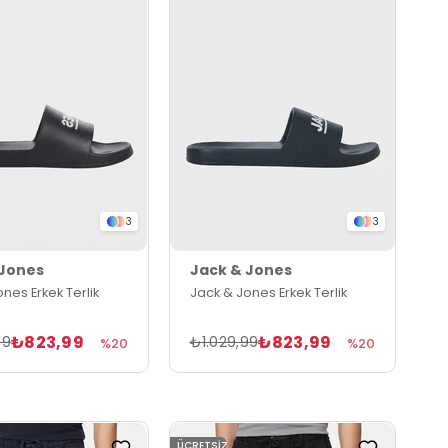
3
3
 Jones
Jack & Jones
nes Erkek Terlik
Jack & Jones Erkek Terlik
₺823,99
₺823,99
99
₺1.029,99
%20
%20
ÜCRETSIZ