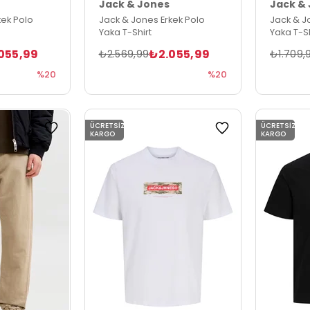
Jack & Jones
Jack &
kek Polo
Jack & Jones Erkek Polo
Jack & J
Yaka T-Shirt
Yaka T-Sh
055,99
₺2.055,99
₺2.569,99
₺1.709,
%20
%20
ÜCRETSIZ
ÜCRETSIZ
KARGO
KARGO