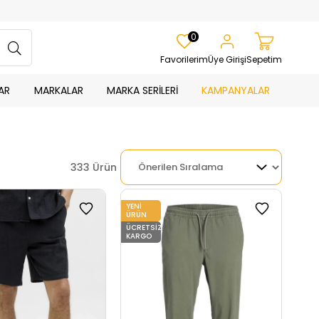
0
Favorilerim
Üye Girişi
Sepetim
AR
MARKALAR
MARKA SERİLERİ
KAMPANYALAR
333 Ürün
YENI
ÜRÜN
ÜCRETSIZ
KARGO