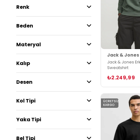
Renk
Beden
Materyal
Jack & Jones
Jack & Jones Er
Kalıp
Sweatshirt
₺2.249,99
Desen
Kol Tipi
ÜCRETSIZ
KARGO
Yaka Tipi
Bel Tipi