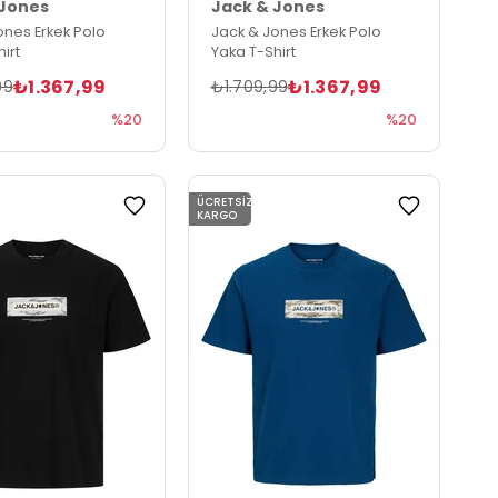
 Jones
Jack & Jones
ones Erkek Polo
Jack & Jones Erkek Polo
irt
Yaka T-Shirt
₺1.367,99
₺1.367,99
99
₺1.709,99
%20
%20
ÜCRETSIZ
KARGO