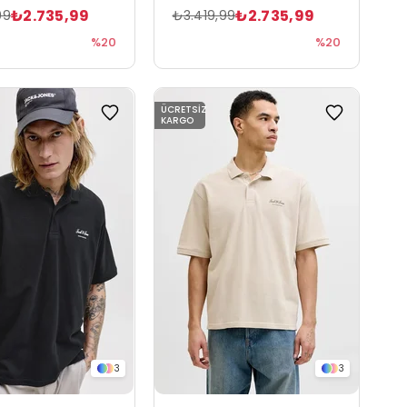
₺2.735,99
₺2.735,99
99
₺3.419,99
%20
%20
ÜCRETSIZ
KARGO
3
3