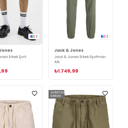
2
2
 Jones
Jack & Jones
ones Erkek Şort
Jack & Jones Erkek Eşofman
Altı
,99
₺1.749,99
ÜCRETSIZ
KARGO