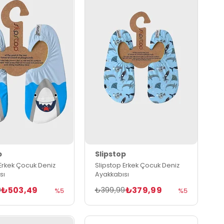
p
Slipstop
 Erkek Çocuk Deniz
Slipstop Erkek Çocuk Deniz
sı
Ayakkabısı
₺503,49
₺379,99
9
₺399,99
%5
%5