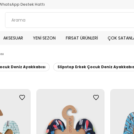
WhatsApp Destek Hattı
AKSESUAR
YENİ SEZON
FIRSAT ÜRÜNLERİ
ÇOK SATANL
ısı
Çocuk Deniz Ayakkabısı
Slipstop Erkek Çocuk Deniz Ayakkabıs