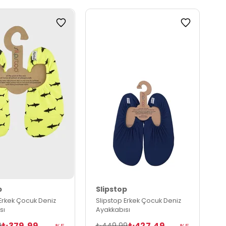
p
Slipstop
 Erkek Çocuk Deniz
Slipstop Erkek Çocuk Deniz
sı
Ayakkabısı
₺379,99
₺427,49
9
₺449,99