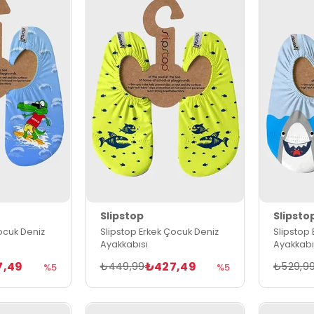
Slipstop
Slipsto
ocuk Deniz
Slipstop Erkek Çocuk Deniz
Slipstop
Ayakkabısı
Ayakkabı
7,49
₺427,49
₺449,99
₺529,9
%5
%5