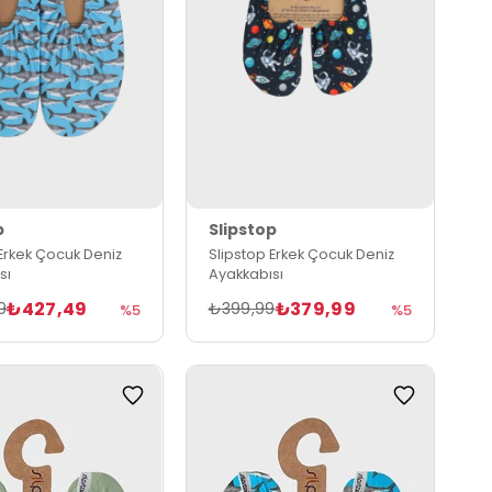
p
Slipstop
 Erkek Çocuk Deniz
Slipstop Erkek Çocuk Deniz
sı
Ayakkabısı
₺427,49
₺379,99
9
₺399,99
%5
%5