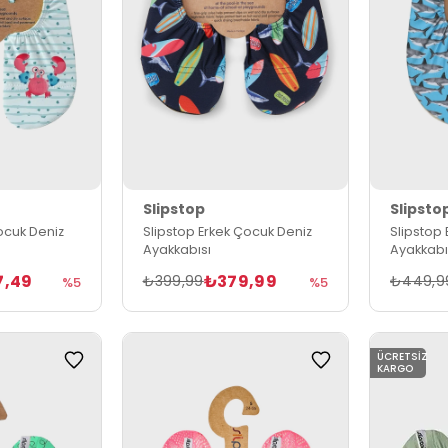
Slipstop
Slipsto
ocuk Deniz
Slipstop Erkek Çocuk Deniz
Slipstop
Ayakkabısı
Ayakkabı
7,49
₺379,99
₺399,99
₺449,9
%5
%5
ÜCRETSIZ
KARGO