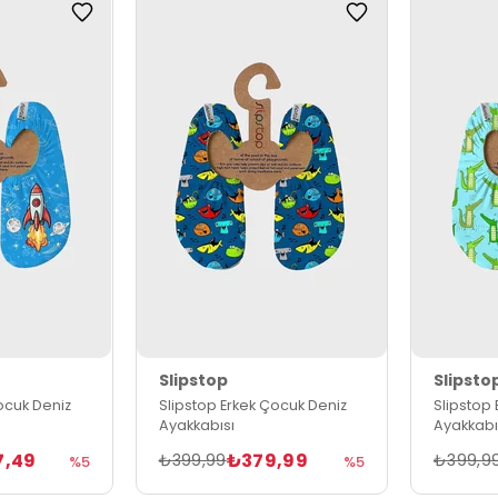
Slipstop
Slipsto
ocuk Deniz
Slipstop Erkek Çocuk Deniz
Slipstop
Ayakkabısı
Ayakkabı
7,49
₺379,99
₺399,99
₺399,9
%5
%5