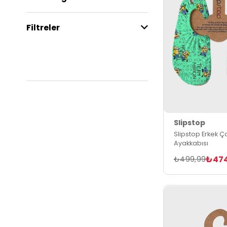
Filtreler
Slipstop
Slipstop Erkek Ç
Ayakkabısı
₺47
₺499,99