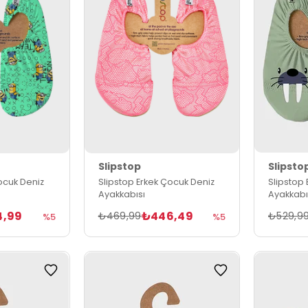
Slipstop
Slipsto
ocuk Deniz
Slipstop Erkek Çocuk Deniz
Slipstop
Ayakkabısı
Ayakkabı
4,99
₺446,49
₺469,99
₺529,9
%5
%5