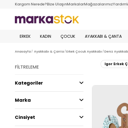
Kargom Nerede?
Bize Ulaşın
Markalar
Mağazalarımız
Yardım
ERKEK
KADIN
ÇOCUK
AYAKKABI & ÇANTA
Anasayfa
Ayakkabı & Çanta
Erkek Çocuk Ayakkabı
Deniz Ayakkab
Igor Erkek 
FILTRELEME
Kategoriler
Marka
Cinsiyet