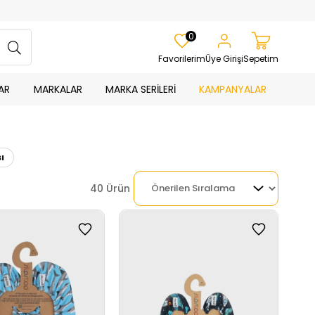
0
Favorilerim
Üye Girişi
Sepetim
AR
MARKALAR
MARKA SERİLERİ
KAMPANYALAR
ı
40 Ürün