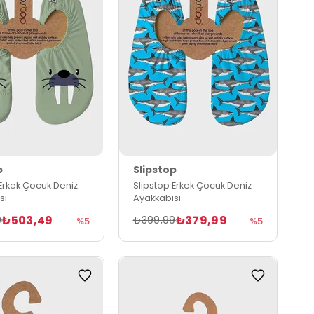
p
Slipstop
 Erkek Çocuk Deniz
Slipstop Erkek Çocuk Deniz
sı
Ayakkabısı
₺503,49
₺379,99
9
₺399,99
%5
%5