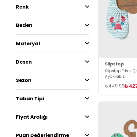
Renk
Beden
Materyal
Desen
Slipstop
Slipstop Erkek Ç
Ayakkabısı
Sezon
₺42
₺449,99
Taban Tipi
Fiyat Aralığı
Puan Değerlendirme