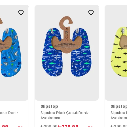
Slipstop
Slipsto
ocuk Deniz
Slipstop Erkek Çocuk Deniz
Slipstop
Ayakkabısı
Ayakkabı
,99
₺379,99
₺399,99
₺399,9