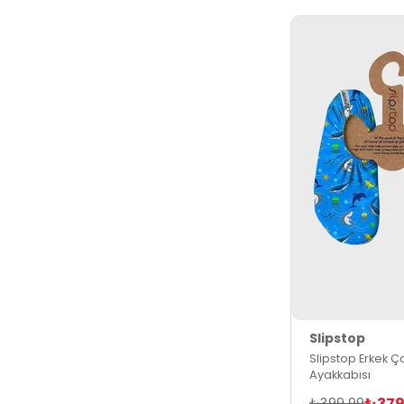
Slipstop
Slipstop Erkek Ç
Ayakkabısı
₺379
₺399,99