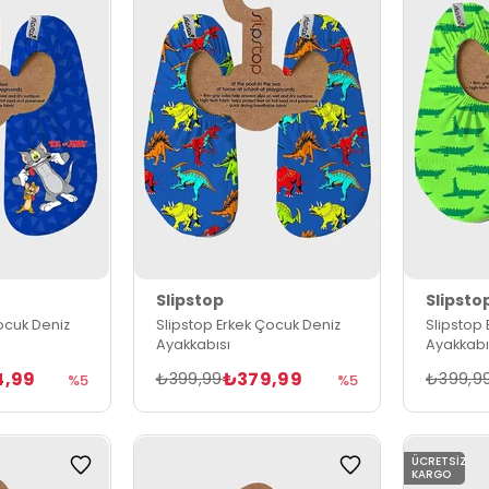
Slipstop
Slipsto
ocuk Deniz
Slipstop Erkek Çocuk Deniz
Slipstop
Ayakkabısı
Ayakkabı
4,99
₺379,99
₺399,99
₺399,9
%5
%5
ÜCRETSIZ
KARGO