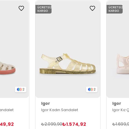
ÜCRETSIZ
ÜCRETSIZ
KARGO
KARGO
2
2
Igor
Igor
Sandalet
Igor Kadın Sandalet
Igor Kız
349,92
₺1.574,92
₺2.099,90
₺1.699,