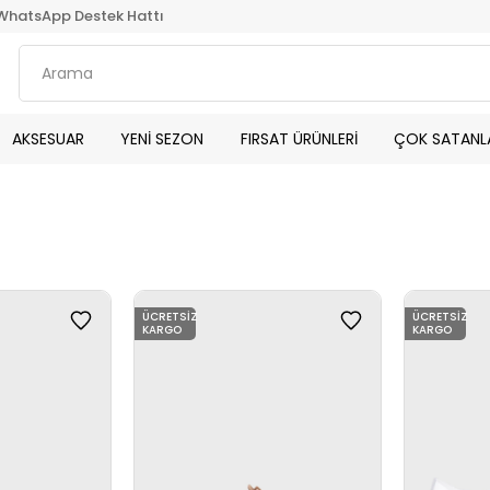
WhatsApp Destek Hattı
AKSESUAR
YENİ SEZON
FIRSAT ÜRÜNLERİ
ÇOK SATANL
ÜCRETSIZ
ÜCRETSIZ
KARGO
KARGO