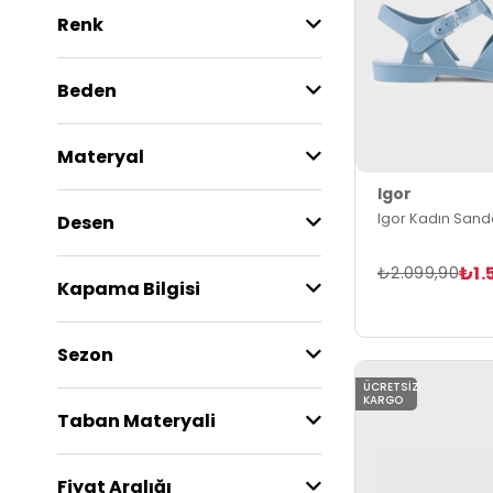
Renk
Beden
Materyal
Igor
Igor Kadın Sand
Desen
₺1.
₺2.099,90
Kapama Bilgisi
Sezon
ÜCRETSIZ
KARGO
Taban Materyali
Fiyat Aralığı