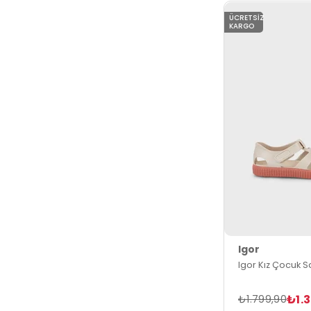
ÜCRETSIZ
KARGO
Igor
Igor Kız Çocuk 
₺1.
₺1.799,90