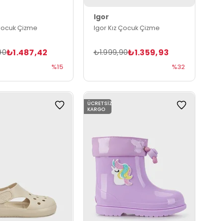
Igor
 Çocuk Çizme
Igor Kız Çocuk Çizme
₺1.487,42
₺1.359,93
90
₺1.999,90
%15
%32
ÜCRETSIZ
KARGO