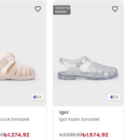
ÜCRETSIZ
KARGO
3
2
Igor
 Çocuk Sandalet
Igor Kadın Sandalet
₺1.274,92
₺1.574,92
90
₺2.099,90