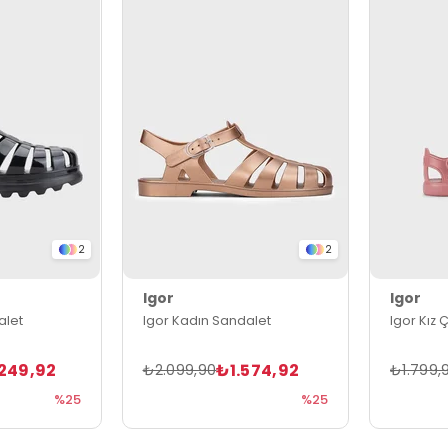
2
2
Igor
Igor
alet
Igor Kadın Sandalet
Igor Kız
249,92
₺1.574,92
₺2.099,90
₺1.799,
%25
%25