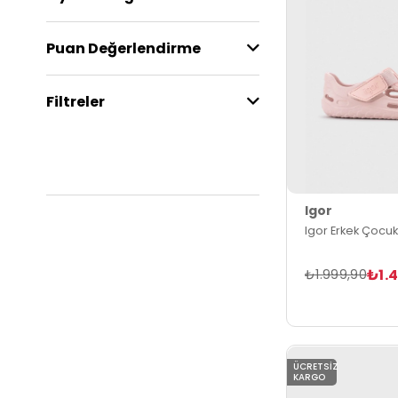
Puan Değerlendirme
Filtreler
Igor
Igor Erkek Çocu
₺1.
₺1.999,90
ÜCRETSIZ
KARGO