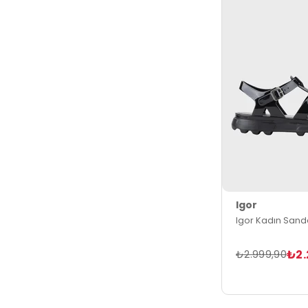
Igor
Igor Kadın Sand
₺2.
₺2.999,90