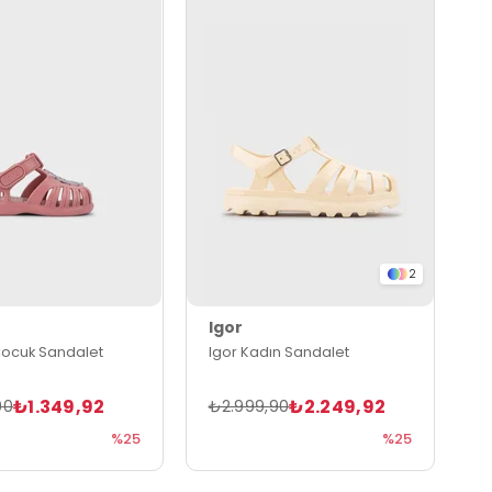
2
Igor
 Çocuk Sandalet
Igor Kadın Sandalet
₺1.349,92
₺2.249,92
90
₺2.999,90
%25
%25