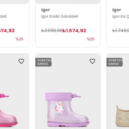
Igor
Igor
alet
Igor Kadın Sandalet
Igor Kız
574,92
₺1.574,92
₺2.099,90
₺1.749,
%25
%25
ÜCRETSIZ
ÜCRETSIZ
KARGO
KARGO