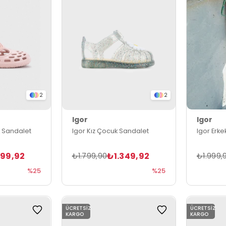
2
2
Igor
Igor
k Sandalet
Igor Kız Çocuk Sandalet
Igor Erk
499,92
₺1.349,92
₺1.799,90
₺1.999,
%25
%25
ÜCRETSIZ
ÜCRETSIZ
KARGO
KARGO