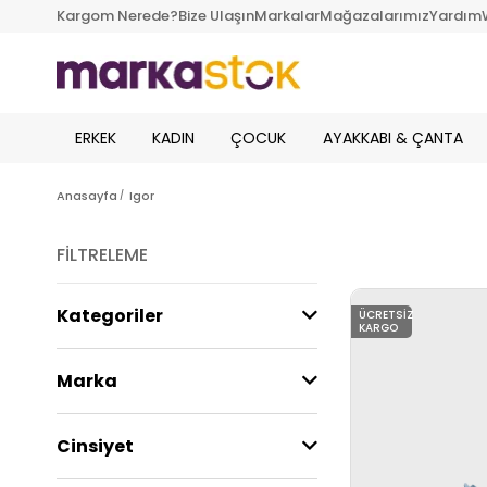
Kargom Nerede?
Bize Ulaşın
Markalar
Mağazalarımız
Yardım
ERKEK
KADIN
ÇOCUK
AYAKKABI & ÇANTA
Anasayfa
Igor
FILTRELEME
Kategoriler
ÜCRETSIZ
KARGO
Marka
Cinsiyet