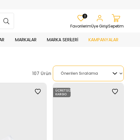
0
Favorilerim
Üye Girişi
Sepetim
AR
MARKALAR
MARKA SERİLERİ
KAMPANYALAR
107 Ürün
ÜCRETSIZ
KARGO