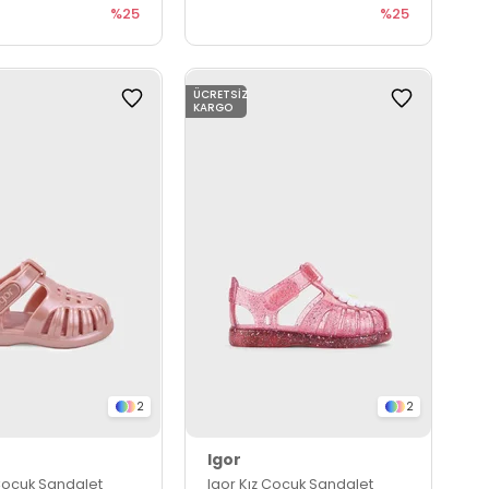
%25
%25
ÜCRETSIZ
KARGO
2
2
Igor
 Çocuk Sandalet
Igor Kız Çocuk Sandalet