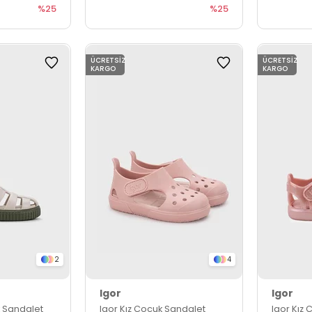
%25
%25
ÜCRETSIZ
ÜCRETSIZ
KARGO
KARGO
2
4
Igor
Igor
k Sandalet
Igor Kız Çocuk Sandalet
Igor Kız