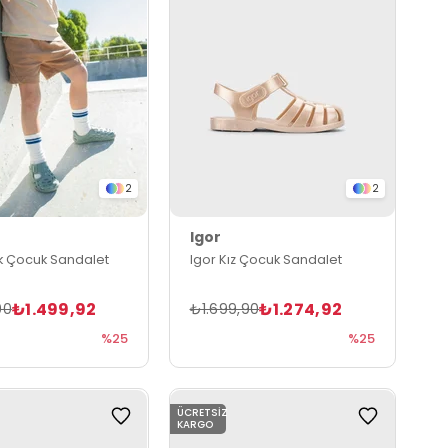
2
2
Igor
ek Çocuk Sandalet
Igor Kız Çocuk Sandalet
₺1.499,92
₺1.274,92
90
₺1.699,90
%25
%25
ÜCRETSIZ
KARGO