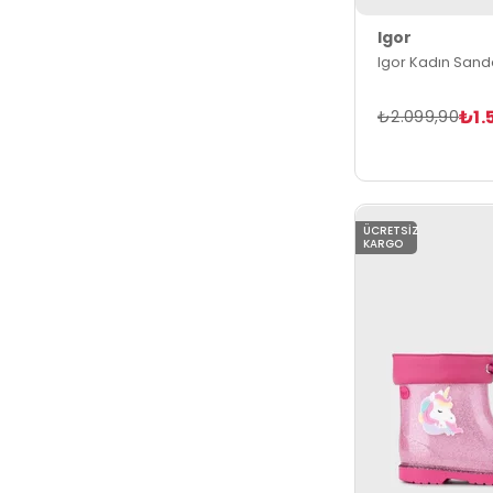
Igor
Igor Kadın Sand
₺1.
₺2.099,90
ÜCRETSIZ
KARGO