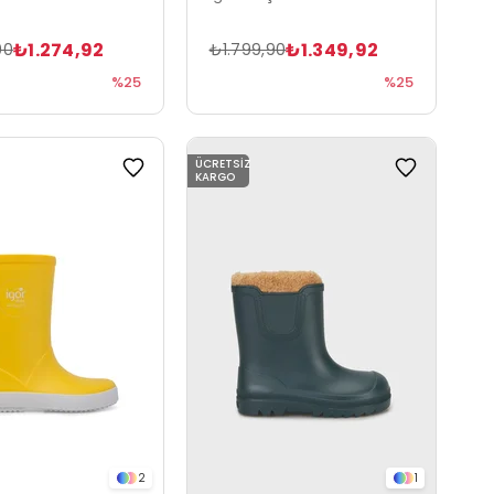
₺1.274,92
₺1.349,92
90
₺1.799,90
%25
%25
ÜCRETSIZ
KARGO
2
1