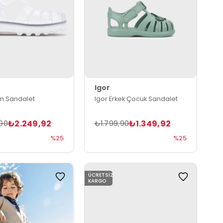
Igor
ın Sandalet
Igor Erkek Çocuk Sandalet
₺2.249,92
₺1.349,92
90
₺1.799,90
%25
%25
ÜCRETSIZ
KARGO