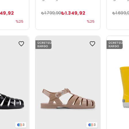
349,92
₺1.349,92
₺1.799,90
₺1.699,
%25
%25
ÜCRETSIZ
ÜCRETSIZ
KARGO
KARGO
3
3