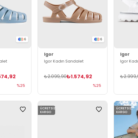
6
6
Igor
Igor
alet
Igor Kadın Sandalet
Igor Kad
574,92
₺1.574,92
₺2.099,90
₺2.999,
%25
%25
ÜCRETSIZ
ÜCRETSIZ
KARGO
KARGO