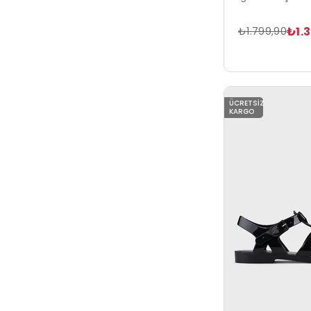
₺1.
₺1.799,90
ÜCRETSIZ
KARGO