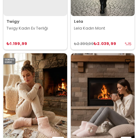
Twigy
Lela
Twigy Kadın Ev Terliği
Lela Kadın Mont
₺1.199,99
₺2.039,99
₺2.399,99
%15
ÜCRETSIZ
KARGO