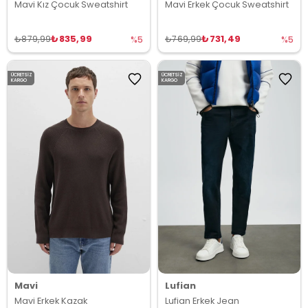
Mavi Kız Çocuk Sweatshirt
Mavi Erkek Çocuk Sweatshirt
₺835,99
₺731,49
₺879,99
₺769,99
%5
%5
ÜCRETSIZ
ÜCRETSIZ
KARGO
KARGO
Mavi
Lufian
Mavi Erkek Kazak
Lufian Erkek Jean