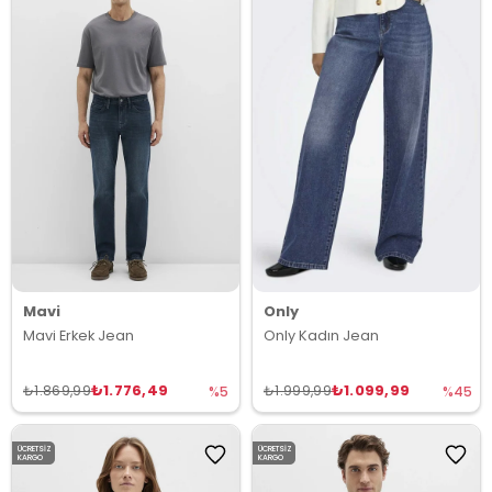
Mavi
Only
Mavi Erkek Jean
Only Kadın Jean
₺1.776,49
₺1.099,99
₺1.869,99
₺1.999,99
%5
%45
ÜCRETSIZ
ÜCRETSIZ
KARGO
KARGO