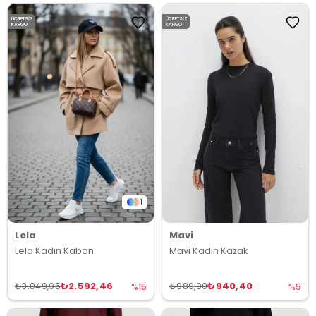
ÜCRETSIZ
ÜCRETSIZ
KARGO
KARGO
1
Lela
Mavi
Lela Kadın Kaban
Mavi Kadın Kazak
₺2.592,46
₺940,40
₺3.049,95
₺989,90
%15
%5