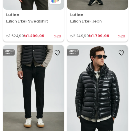
2
Lufian
Lufian
Lufian Erkek Sweatshirt
Lufian Erkek Jean
₺1.299,99
₺1.799,99
₺1.624,99
₺2.249,99
%20
%20
ÜCRETSIZ
ÜCRETSIZ
KARGO
KARGO