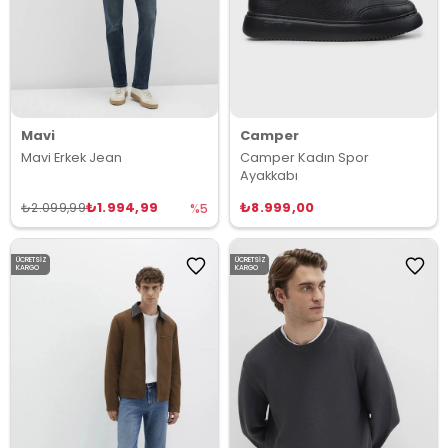
Mavi
Camper
Mavi Erkek Jean
Camper Kadın Spor
Ayakkabı
₺1.994,99
₺8.999,00
₺2.099,99
%5
ÜCRETSIZ
ÜCRETSIZ
KARGO
KARGO