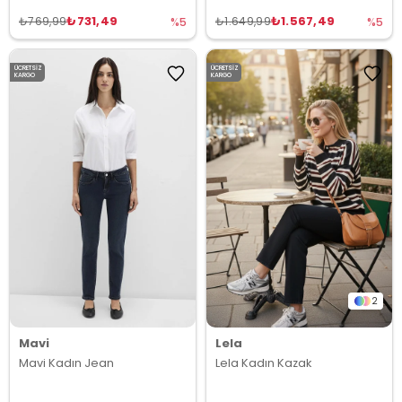
₺731,49
₺1.567,49
₺769,99
₺1.649,99
%5
%5
ÜCRETSIZ
ÜCRETSIZ
KARGO
KARGO
2
Mavi
Lela
Mavi Kadın Jean
Lela Kadın Kazak