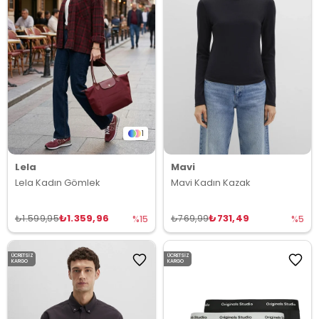
1
Lela
Mavi
Lela Kadın Gömlek
Mavi Kadın Kazak
₺1.359,96
₺731,49
₺1.599,95
₺769,99
%15
%5
ÜCRETSIZ
ÜCRETSIZ
KARGO
KARGO