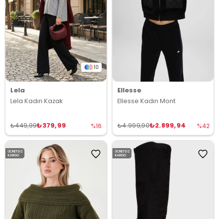
10
Lela
Ellesse
Lela Kadın Kazak
Ellesse Kadın Mont
₺379,99
₺2.899,94
₺449,99
₺4.999,90
%16
%42
ÜCRETSIZ
ÜCRETSIZ
KARGO
KARGO