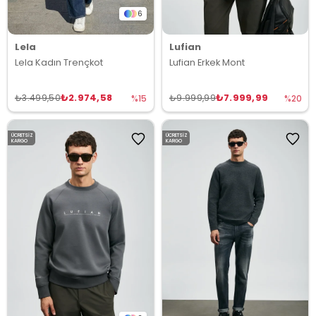
6
Lela
Lufian
Lela Kadın Trençkot
Lufian Erkek Mont
₺2.974,58
₺7.999,99
₺3.499,50
₺9.999,99
%15
%20
ÜCRETSIZ
ÜCRETSIZ
KARGO
KARGO