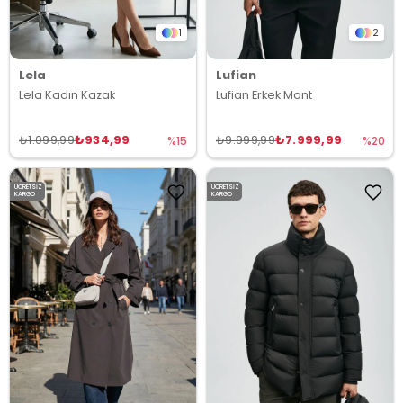
1
2
Lela
Lufian
Lela Kadın Kazak
Lufian Erkek Mont
₺934,99
₺7.999,99
₺1.099,99
₺9.999,99
%15
%20
ÜCRETSIZ
ÜCRETSIZ
KARGO
KARGO