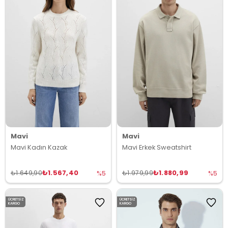
Mavi
Mavi
Mavi Kadın Kazak
Mavi Erkek Sweatshirt
₺1.567,40
₺1.880,99
₺1.649,90
₺1.979,99
%5
%5
ÜCRETSIZ
ÜCRETSIZ
KARGO
KARGO