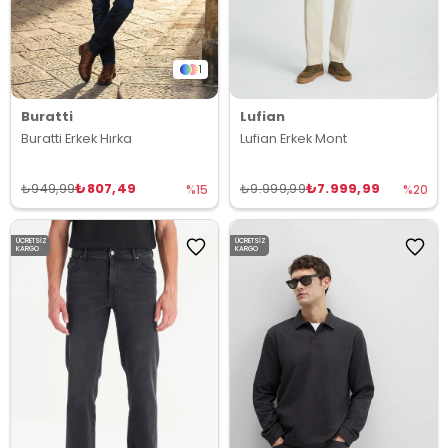
1
Buratti
Lufian
Buratti Erkek Hırka
Lufian Erkek Mont
₺807,49
₺7.999,99
₺949,99
₺9.999,99
%15
%20
ÜCRETSIZ
ÜCRETSIZ
KARGO
KARGO