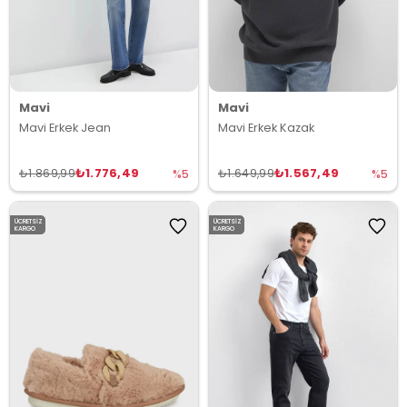
Mavi
Mavi
Mavi Erkek Jean
Mavi Erkek Kazak
₺1.776,49
₺1.567,49
₺1.869,99
₺1.649,99
%5
%5
ÜCRETSIZ
ÜCRETSIZ
KARGO
KARGO