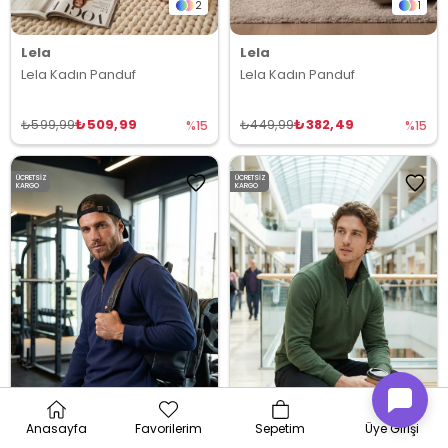
2
1
Lela
Lela
Lela Kadın Panduf
Lela Kadın Panduf
₺509,99
₺382,49
₺599,99
₺449,99
%15
%15
ÜCRETSIZ
ÜCRETSIZ
KARGO
KARGO
Anasayfa
Favorilerim
Sepetim
Üye Girişi
9
9