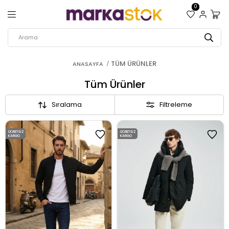
0
TÜM ÜRÜNLER
ANASAYFA
Tüm Ürünler
Sıralama
Filtreleme
ÜCRETSIZ
ÜCRETSIZ
KARGO
KARGO