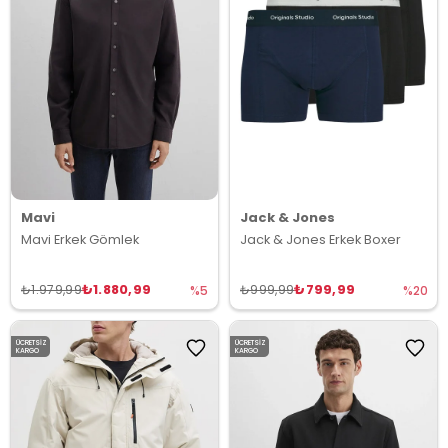
Mavi
Jack & Jones
Mavi Erkek Gömlek
Jack & Jones Erkek Boxer
₺1.880,99
₺799,99
₺1.979,99
₺999,99
%5
%20
ÜCRETSIZ
ÜCRETSIZ
KARGO
KARGO