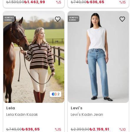
₺1.462,99
₺636,65
₺1.539,99
₺749,00
%5
%15
ÜCRETSIZ
ÜCRETSIZ
KARGO
KARGO
2
Lela
Levi's
Lela Kadın Kazak
Levi's Kadın Jean
₺636,65
₺2.159,91
₺749,00
₺2.399,90
%15
%10