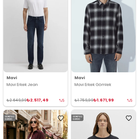
Mavi
Mavi
Mavi Erkek Jean
Mavi Erkek Gömlek
₺2.517,49
₺1.671,99
₺2.649,99
₺1.759,99
%5
%5
ÜCRETSIZ
ÜCRETSIZ
KARGO
KARGO