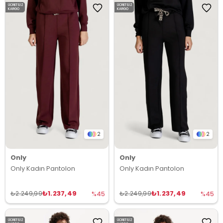
ÜCRETSIZ
ÜCRETSIZ
KARGO
KARGO
2
2
Only
Only
Only Kadın Pantolon
Only Kadın Pantolon
₺1.237,49
₺1.237,49
₺2.249,99
₺2.249,99
%45
%45
ÜCRETSIZ
ÜCRETSIZ