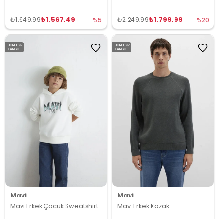
₺1.567,49
₺1.799,99
₺1.649,99
₺2.249,99
%5
%20
ÜCRETSIZ
ÜCRETSIZ
KARGO
KARGO
Mavi
Mavi
Mavi Erkek Çocuk Sweatshirt
Mavi Erkek Kazak