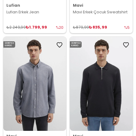
Lufian
Mavi
Lufian Erkek Jean
Mavi Erkek Çocuk Sweatshirt
₺1.799,99
₺835,99
₺2.249,99
₺879,99
%20
%5
ÜCRETSIZ
ÜCRETSIZ
KARGO
KARGO