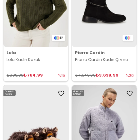
12
1
Lela
Pierre Cardin
Lela Kadın Kazak
Pierre Cardin Kadın Çizme
₺764,99
₺3.639,99
₺899,99
₺4.549,99
%15
%20
ÜCRETSIZ
ÜCRETSIZ
KARGO
KARGO