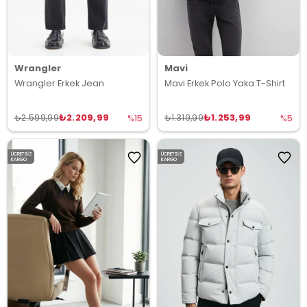
Wrangler
Mavi
Wrangler Erkek Jean
Mavi Erkek Polo Yaka T-Shirt
₺2.209,99
₺1.253,99
₺2.599,99
₺1.319,99
%15
%5
ÜCRETSIZ
ÜCRETSIZ
KARGO
KARGO