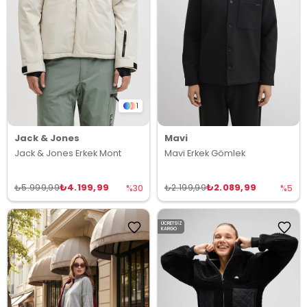
1
Jack & Jones
Mavi
Jack & Jones Erkek Mont
Mavi Erkek Gömlek
₺4.199,99
₺2.089,99
₺5.999,99
₺2.199,99
%30
%5
ÜCRETSIZ
KARGO