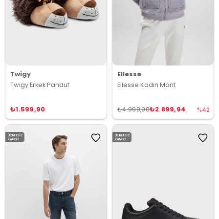
Twigy
Ellesse
Twigy Erkek Panduf
Ellesse Kadın Mont
₺1.599,90
₺2.899,94
₺4.999,90
%42
ÜCRETSIZ
ÜCRETSIZ
KARGO
KARGO