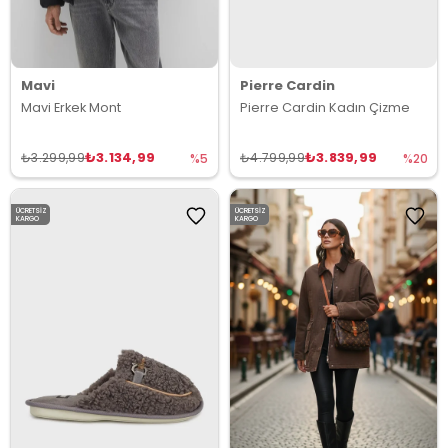
Mavi
Pierre Cardin
Mavi Erkek Mont
Pierre Cardin Kadın Çizme
₺3.134,99
₺3.839,99
₺3.299,99
₺4.799,99
%5
%20
ÜCRETSIZ
ÜCRETSIZ
KARGO
KARGO