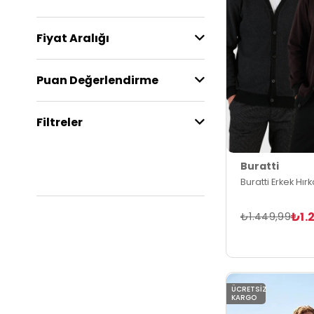
Fiyat Aralığı
Puan Değerlendirme
Filtreler
Buratti
Buratti Erkek Hır
₺1.
₺1.449,99
ÜCRETSIZ
KARGO