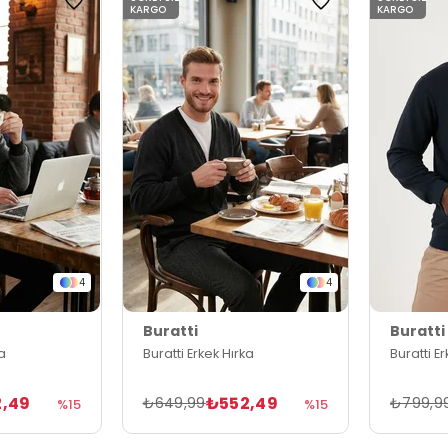
KARGO
KARGO
4
4
Buratti
Buratti
ka
Buratti Erkek Hırka
Buratti E
,49
₺552,49
₺649,99
₺799,9
%15
%15