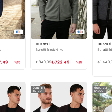
1
1
Buratti
Buratti
ka
Buratti Erkek Hırka
Buratti E
7,49
₺722,49
₺849,99
₺1.449,
%15
%15
ÜCRETSIZ
ÜCRETSIZ
KARGO
KARGO