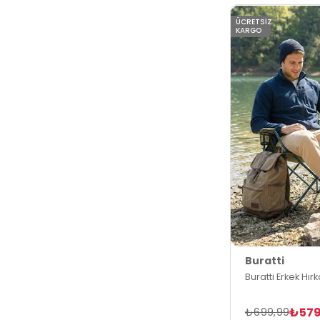
ÜCRETSIZ
KARGO
Buratti
Buratti Erkek Hır
₺579
₺699,99