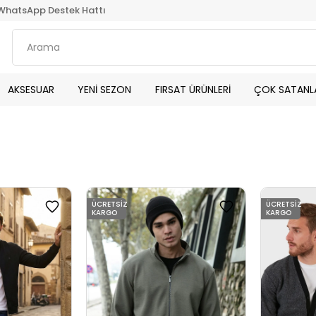
WhatsApp Destek Hattı
AKSESUAR
YENİ SEZON
FIRSAT ÜRÜNLERİ
ÇOK SATANL
ÜCRETSIZ
ÜCRETSIZ
KARGO
KARGO