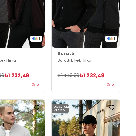
4
4
Buratti
rkek Hırka
Buratti Erkek Hırka
₺1.232,49
₺1.232,49
99
₺1.449,99
%15
%15
ÜCRETSIZ
KARGO