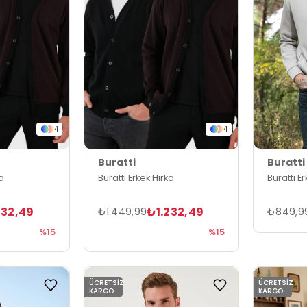
4
4
Buratti
Buratti
ka
Buratti Erkek Hırka
Buratti E
232,49
₺1.232,49
₺1.449,99
₺849,9
%15
%15
ÜCRETSIZ
ÜCRETSIZ
KARGO
KARGO