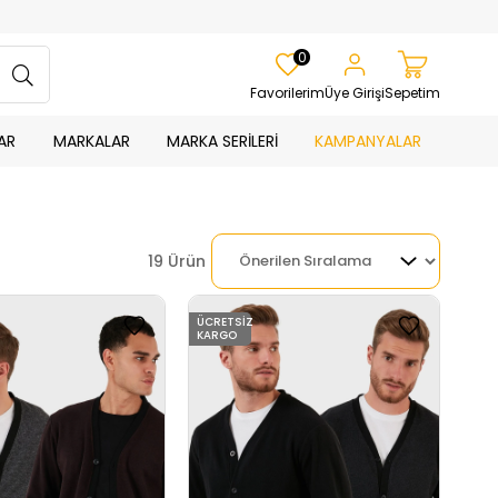
0
Favorilerim
Üye Girişi
Sepetim
AR
MARKALAR
MARKA SERİLERİ
KAMPANYALAR
19 Ürün
ÜCRETSIZ
KARGO