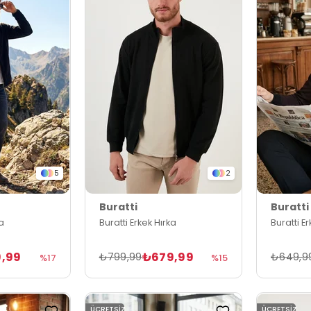
5
2
Buratti
Buratti
ka
Buratti Erkek Hırka
Buratti E
,99
₺679,99
₺799,99
₺649,9
%17
%15
ÜCRETSIZ
ÜCRETSIZ