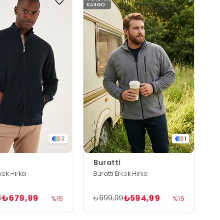
KARGO
2
1
Buratti
rkek Hırka
Buratti Erkek Hırka
₺679,99
₺594,99
9
₺699,99
%15
%15