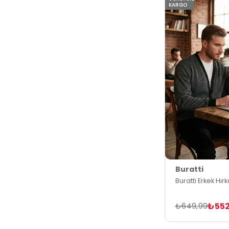
KARGO
Buratti
Buratti Erkek Hır
₺552
₺649,99