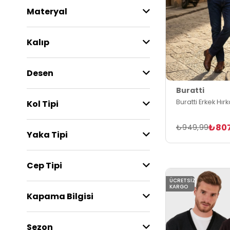
Materyal
Kalıp
Desen
Buratti
Buratti Erkek Hır
Kol Tipi
₺80
₺949,99
Yaka Tipi
Cep Tipi
ÜCRETSIZ
KARGO
Kapama Bilgisi
Sezon