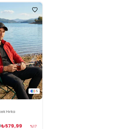
5
rkek Hırka
₺579,99
9
%17