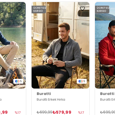
ÜCRETSIZ
ÜCRETSIZ
KARGO
KARGO
5
5
Buratti
Buratti
ka
Buratti Erkek Hırka
Buratti E
,99
₺579,99
₺699,99
₺699,9
%17
%17