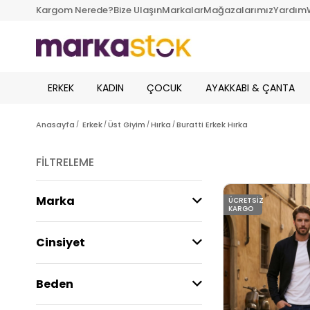
Kargom Nerede?
Bize Ulaşın
Markalar
Mağazalarımız
Yardım
ERKEK
KADIN
ÇOCUK
AYAKKABI & ÇANTA
Anasayfa
Erkek
Üst Giyim
Hırka
Buratti Erkek Hırka
FILTRELEME
Marka
ÜCRETSIZ
KARGO
Cinsiyet
Beden