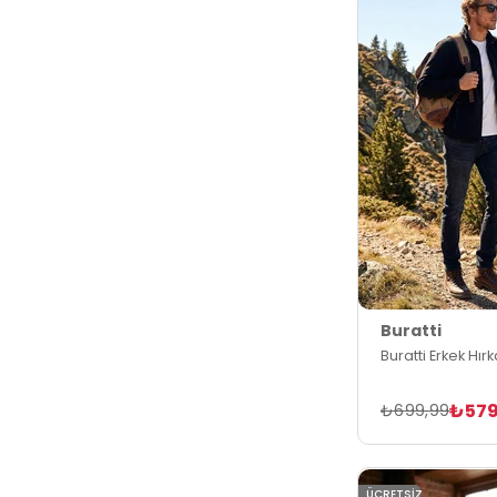
Buratti
Buratti Erkek Hır
₺579
₺699,99
ÜCRETSIZ