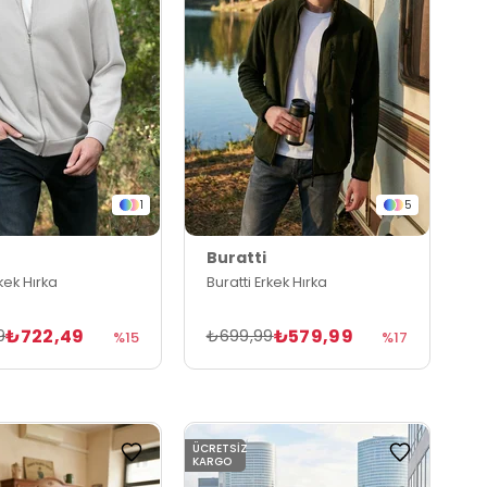
1
5
Buratti
rkek Hırka
Buratti Erkek Hırka
₺722,49
₺579,99
9
₺699,99
%15
%17
ÜCRETSIZ
KARGO