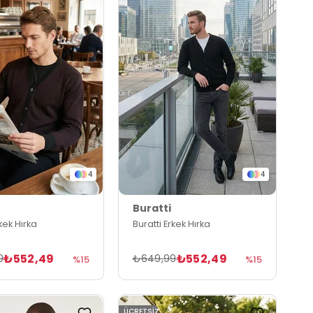
4
4
Buratti
rkek Hırka
Buratti Erkek Hırka
₺552,49
₺552,49
9
₺649,99
%15
%15
ÜCRETSIZ