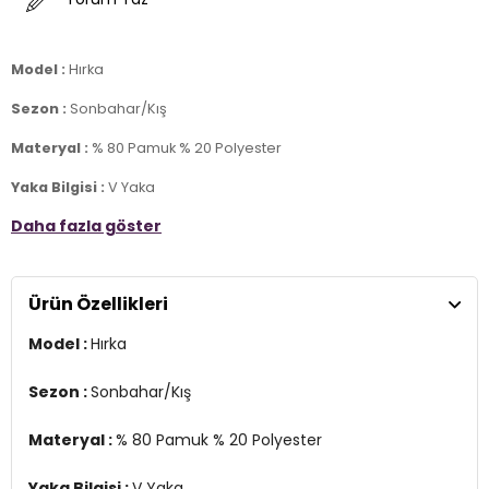
Model :
Hırka
Sezon :
Sonbahar/Kış
Materyal :
% 80 Pamuk % 20 Polyester
Yaka Bilgisi :
V Yaka
Daha fazla göster
Kol Bilgisi :
Uzun Kol
Kapama Bilgisi :
Düğmeli
Ürün Özellikleri
Kalıp Bilgisi :
Regular Fit
Model :
Hırka
Manken Ölçüsü :
Boy : 1.88 cm / Göğüs : 100 cm / Bel : 81 cm /
Basen : 101 cm / Beden : M
Sezon :
Sonbahar/Kış
Üretim Yeri :
Türkiye
7DS1456205S2.5589
Materyal :
% 80 Pamuk % 20 Polyester
Yaka Bilgisi :
V Yaka