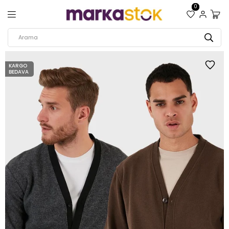
0
KARGO
BEDAVA