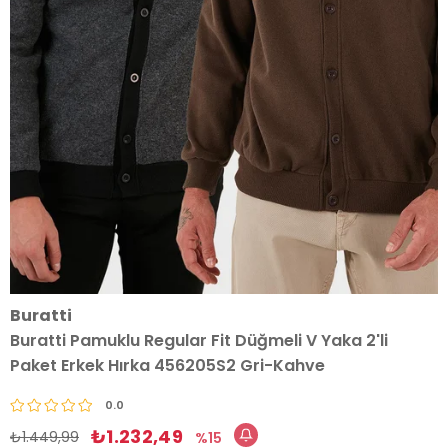
Buratti
Buratti Pamuklu Regular Fit Düğmeli V Yaka 2'li
Paket Erkek Hırka 456205S2 Gri-Kahve
0.0
₺1.232,49
₺1.449,99
15