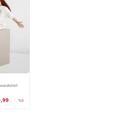
Sweatshirt
,99
%5