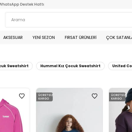
WhatsApp Destek Hattı
AKSESUAR
YENİ SEZON
FIRSAT ÜRÜNLERİ
ÇOK SATANL
cuk Sweatshirt
Hummel Kız Çocuk Sweatshirt
United Co
ÜCRETSIZ
ÜCRETSIZ
KARGO
KARGO