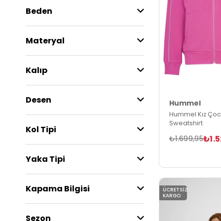
Beden
Materyal
Kalıp
Desen
Hummel
Hummel Kız Çoc
Sweatshirt
Kol Tipi
₺1.
₺1.699,95
Yaka Tipi
Kapama Bilgisi
ÜCRETSIZ
KARGO
Sezon