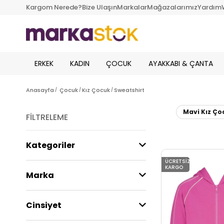
Kargom Nerede?
Bize Ulaşın
Markalar
Mağazalarımız
Yardım
ERKEK
KADIN
ÇOCUK
AYAKKABI & ÇANTA
Anasayfa
Çocuk
Kız Çocuk
Sweatshirt
Mavi Kız Ço
FILTRELEME
Kategoriler
ÜCRETSIZ
KARGO
Marka
Cinsiyet