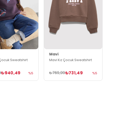
Mavi
 Çocuk Sweatshirt
Mavi Kız Çocuk Sweatshirt
₺940,49
₺731,49
9
₺769,99
%5
%5