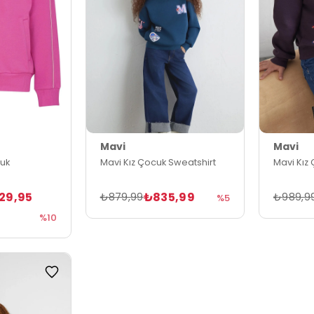
Mavi
Mavi
uk
Mavi Kız Çocuk Sweatshirt
Mavi Kız
529,95
₺835,99
₺879,99
₺989,9
%5
%10