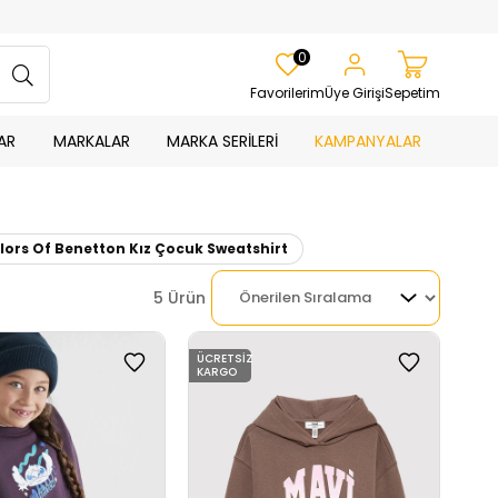
0
Favorilerim
Üye Girişi
Sepetim
AR
MARKALAR
MARKA SERİLERİ
KAMPANYALAR
lors Of Benetton Kız Çocuk Sweatshirt
5 Ürün
ÜCRETSIZ
KARGO