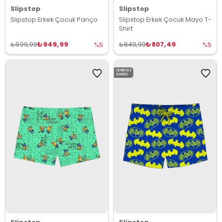
Slipstop
Slipstop
Slipstop Erkek Çocuk Panço
Slipstop Erkek Çocuk Mayo T-
Shirt
₺949,99
₺807,49
₺999,99
₺849,99
%5
%5
ÜCRETSIZ
KARGO