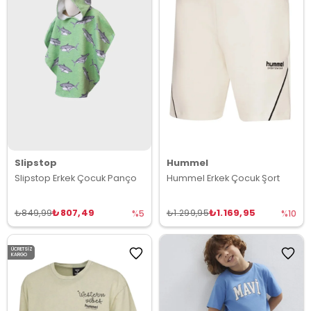
Slipstop
Hummel
Slipstop Erkek Çocuk Panço
Hummel Erkek Çocuk Şort
₺807,49
₺1.169,95
₺849,99
₺1.299,95
%5
%10
ÜCRETSIZ
KARGO