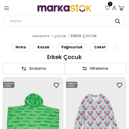
0
ERKEK ÇOCUK
ANASAYFA
ÇOCUK
Hırka
Kazak
Yağmurluk
Ceket
İç Gi
Erkek Çocuk
Sıralama
Filtreleme
ÜCRETSIZ
ÜCRETSIZ
KARGO
KARGO