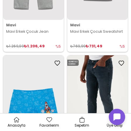
Mavi
Mavi
Mavi Erkek Çocuk Jean
Mavi Erkek Çocuk Sweatshirt
₺1.206,49
₺731,49
₺1.269,99
₺769,99
%5
%5
ÜCRETSIZ
KARGO
Anasayfa
Favorilerim
Sepetim
Üye Girişi