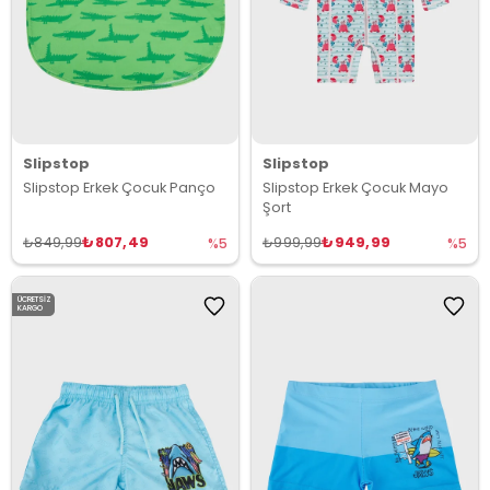
Slipstop
Slipstop
Slipstop Erkek Çocuk Panço
Slipstop Erkek Çocuk Mayo
Şort
₺807,49
₺949,99
₺849,99
₺999,99
%5
%5
ÜCRETSIZ
KARGO