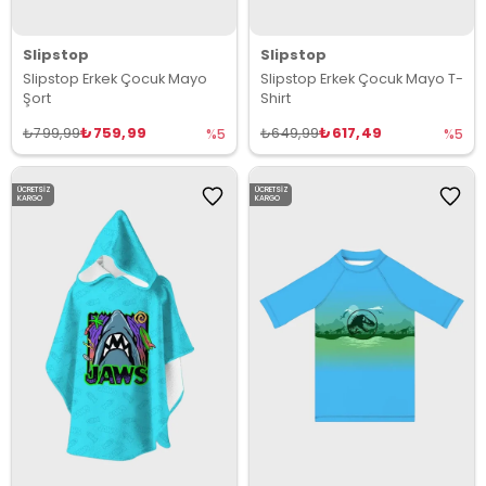
Slipstop
Slipstop
Slipstop Erkek Çocuk Mayo
Slipstop Erkek Çocuk Mayo T-
Şort
Shirt
₺759,99
₺617,49
₺799,99
₺649,99
%5
%5
ÜCRETSIZ
ÜCRETSIZ
KARGO
KARGO