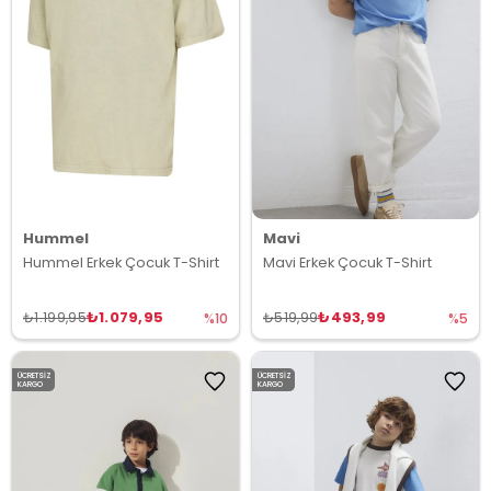
Hummel
Mavi
Hummel Erkek Çocuk T-Shirt
Mavi Erkek Çocuk T-Shirt
₺1.079,95
₺493,99
₺1.199,95
₺519,99
%10
%5
ÜCRETSIZ
ÜCRETSIZ
KARGO
KARGO