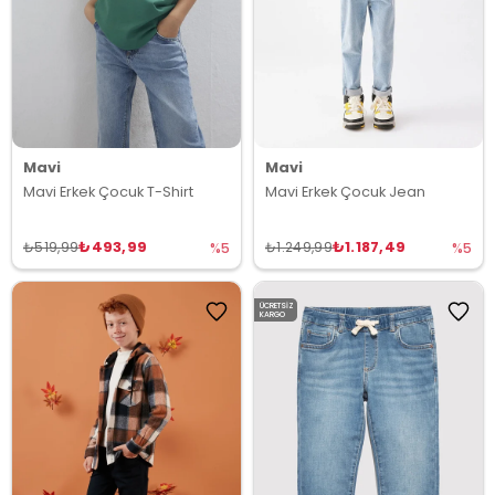
Mavi
Mavi
Mavi Erkek Çocuk T-Shirt
Mavi Erkek Çocuk Jean
₺493,99
₺1.187,49
₺519,99
₺1.249,99
%5
%5
ÜCRETSIZ
KARGO