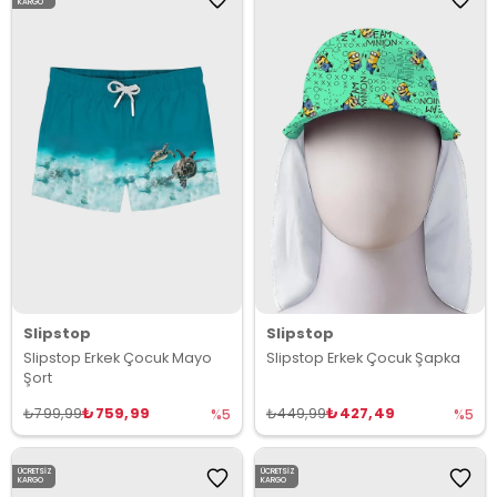
KARGO
Slipstop
Slipstop
Slipstop Erkek Çocuk Mayo
Slipstop Erkek Çocuk Şapka
Şort
₺759,99
₺427,49
₺799,99
₺449,99
%5
%5
ÜCRETSIZ
ÜCRETSIZ
KARGO
KARGO