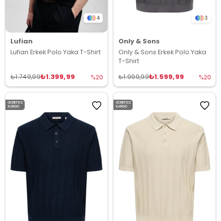
4
3
Lufian
Only & Sons
Lufian Erkek Polo Yaka T-Shirt
Only & Sons Erkek Polo Yaka
T-Shirt
₺1.399,99
₺1.599,99
₺1.749,99
₺1.999,99
%20
%20
ÜCRETSIZ
ÜCRETSIZ
KARGO
KARGO