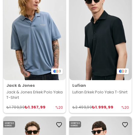
3
2
Jack & Jones
Lufian
Jack & Jones Erkek Polo Yaka
Lufian Erkek Polo Yaka T-Shirt
T-Shirt
₺1.367,99
₺1.999,99
₺1.709,99
₺2.499,99
%20
%20
ÜCRETSIZ
ÜCRETSIZ
KARGO
KARGO