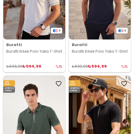
4
4
Buratti
Buratti
Buratti Erkek Polo Yaka T-Shirt
Buratti Erkek Polo Yaka T-Shirt
₺594,99
₺594,99
₺699,99
₺699,99
%15
%15
YENI
YENI
ÜRÜN
ÜRÜN
ÜCRETSIZ
ÜCRETSIZ
KARGO
KARGO