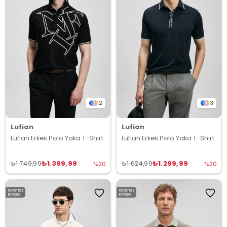
2
3
Lufian
Lufian
Lufian Erkek Polo Yaka T-Shirt
Lufian Erkek Polo Yaka T-Shirt
₺1.399,99
₺1.299,99
₺1.749,99
₺1.624,99
%20
%20
ÜCRETSIZ
ÜCRETSIZ
KARGO
KARGO