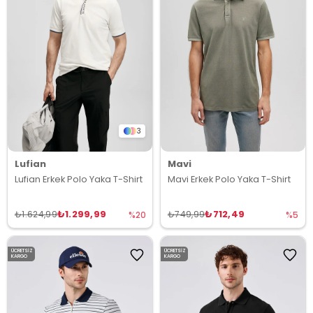
3
Lufian
Mavi
Lufian Erkek Polo Yaka T-Shirt
Mavi Erkek Polo Yaka T-Shirt
₺1.299,99
₺712,49
₺1.624,99
₺749,99
%20
%5
ÜCRETSIZ
ÜCRETSIZ
KARGO
KARGO