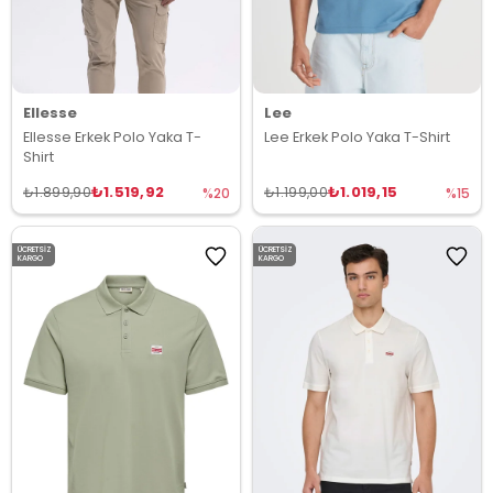
Ellesse
Lee
Ellesse Erkek Polo Yaka T-
Lee Erkek Polo Yaka T-Shirt
Shirt
₺1.519,92
₺1.019,15
₺1.899,90
₺1.199,00
%20
%15
ÜCRETSIZ
ÜCRETSIZ
KARGO
KARGO