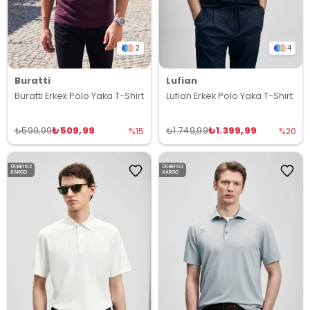
2
4
Buratti
Lufian
Buratti Erkek Polo Yaka T-Shirt
Lufian Erkek Polo Yaka T-Shirt
₺509,99
₺1.399,99
₺599,99
₺1.749,99
%15
%20
ÜCRETSIZ
ÜCRETSIZ
KARGO
KARGO