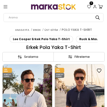
0
POLO YAKA T-SHIRT
ANASAYFA
ERKEK
ÜST GIYIM
Lee Cooper Erkek Polo Yaka T-Shirt
Ruck & Maul Erke
Erkek Pola Yaka T-Shirt
Sıralama
Filtreleme
YENI
YENI
ÜRÜN
ÜRÜN
ÜCRETSIZ
ÜCRETSIZ
KARGO
KARGO