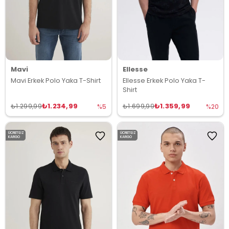
Mavi
Ellesse
Mavi Erkek Polo Yaka T-Shirt
Ellesse Erkek Polo Yaka T-
Shirt
₺1.234,99
₺1.359,99
₺1.299,99
₺1.699,99
%5
%20
ÜCRETSIZ
ÜCRETSIZ
KARGO
KARGO