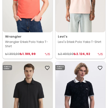
Wrangler
Levi's
Wrangler Erkek Polo Yaka T-
Levi's Erkek Polo Yaka T-Shirt
Shirt
₺1.189,99
₺2.124,92
₺1.399,99
₺2.499,90
%15
%15
ÜCRETSIZ
ÜCRETSIZ
KARGO
KARGO