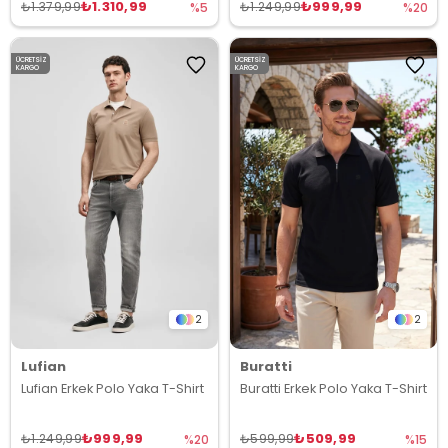
₺1.310,99
₺999,99
₺1.379,99
₺1.249,99
%5
%20
ÜCRETSIZ
ÜCRETSIZ
KARGO
KARGO
2
2
Lufian
Buratti
Lufian Erkek Polo Yaka T-Shirt
Buratti Erkek Polo Yaka T-Shirt
₺999,99
₺509,99
₺1.249,99
₺599,99
%20
%15