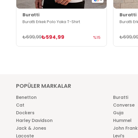
Buratti
Buratti
Buratti Erkek Polo Yaka T-Shirt
Buratti E
₺594,99
₺699,99
₺699,9
%15
POPÜLER MARKALAR
Benetton
Buratti
Cat
Converse
Dockers
Guja
Harley Davidson
Hummel
Jack & Jones
John Frank
Lacoste
Levi’s