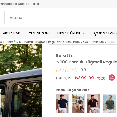
WhatsApp Destek Hattı
AKSESUAR
YENİ SEZON
FIRSAT ÜRÜNLERİ
ÇOK SATANL
ka T-Shirt
% 100 Pamuk Düğmeli Regular Fit Erkek Polo Yaka T Shirt 5902118 NEF
Buratti
% 100 Pamuk Düğmeli Regular 
0.0
₺399,99
₺499,99
20
Renk Seçenekleri