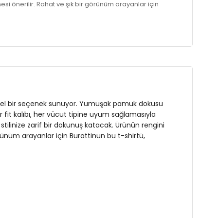
si önerilir. Rahat ve şık bir görünüm arayanlar için
un vazgeçilmez bir parçası olmaya hazır!
mmel bir seçenek sunuyor. Yumuşak pamuk dokusu
r fit kalıbı, her vücut tipine uyum sağlamasıyla
ilinize zarif bir dokunuş katacak. Ürünün rengini
ünüm arayanlar için Burattinun bu t-shirtü,
07 cm / Bel : 86 cm / Basen : 103 cm / Beden : XL