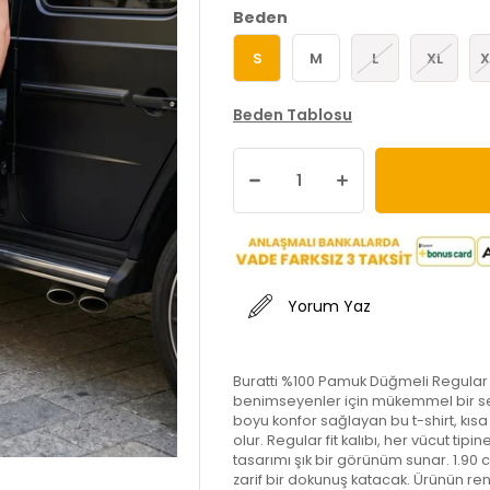
Beden
S
M
L
XL
X
Beden Tablosu
Yorum Yaz
Buratti %100 Pamuk Düğmeli Regular Fi
benimseyenler için mükemmel bir 
boyu konfor sağlayan bu t-shirt, kısa
olur. Regular fit kalıbı, her vücut t
tasarımı şık bir görünüm sunar. 1.90
zarif bir dokunuş katacak. Ürünün 