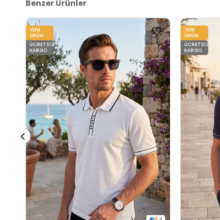
Benzer Ürünler
YENI
YENI
ÜRÜN
ÜRÜN
ÜCRETSIZ
ÜCRETSIZ
KARGO
KARGO
4