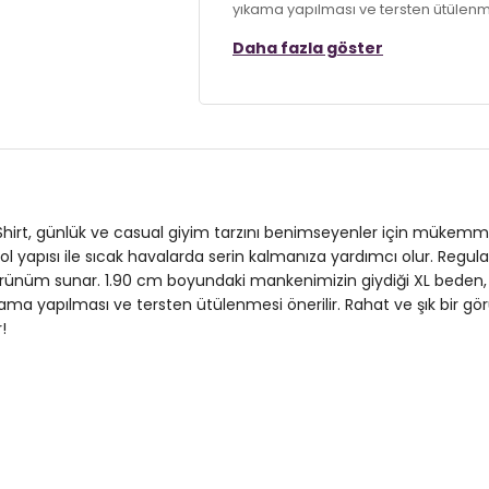
yıkama yapılması ve tersten ütülenme
Burattinun bu t-shirtü, gardırobunuz
Daha fazla göster
Model:
Polo
Giyim Tarzı:
Günlük/Casual
Materyal:
% 100 Pamuk
Yaka Tipi:
Düğmeli Polo Yaka
-Shirt, günlük ve casual giyim tarzını benimseyenler için müke
Kol Tipi:
Kısa Kol
l yapısı ile sıcak havalarda serin kalmanıza yardımcı olur. Regula
örünüm sunar. 1.90 cm boyundaki mankenimizin giydiği XL beden, st
Kumaş Tipi:
Belirtilmemiş
 yapılması ve tersten ütülenmesi önerilir. Rahat ve şık bir gör
Boy:
Standart
!
Kalıp Bilgisi:
Regular Fit
Manken Bedeni:
1.90 cm / Göğüs : 1
Yaş Grubu:
Yetişkin
Menşei:
Türkiye