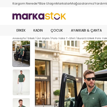
Kargom Nerede?
Bize Ulaşın
Markalar
Mağazalarımız
Yardım
ERKEK
KADIN
ÇOCUK
AYAKKABI & ÇANTA
Anasayfa
Erkek
Üst Giyim
Polo Yaka T-Shirt
Buratti Erkek Polo Ya