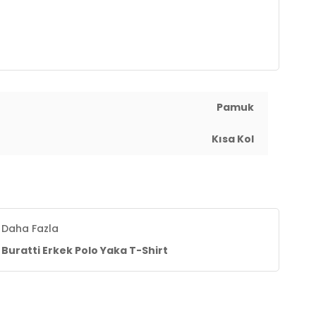
ığını ve rengini korumak adına, ürünün maksimum 30
yıkama programında yıkanması, kurutma makinesine
siye edilir
Pamuk
Kısa Kol
Daha Fazla
Buratti Erkek Polo Yaka T-Shirt
le hassas yıkama programında yıkanması, kurutma