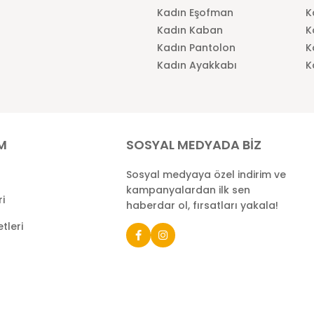
Kadın Eşofman
K
Kadın Kaban
K
Kadın Pantolon
K
Kadın Ayakkabı
K
İM
SOSYAL MEDYADA BİZ
Sosyal medyaya özel indirim ve
kampanyalardan ilk sen
ri
haberdar ol, fırsatları yakala!
tleri