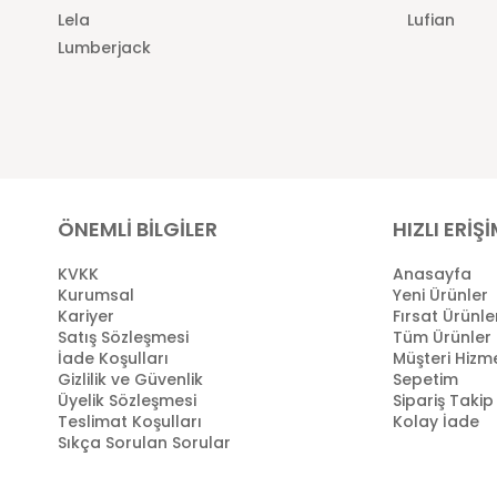
Lela
Lufian
Lumberjack
ÖNEMLİ BİLGİLER
HIZLI ERİŞ
KVKK
Anasayfa
Kurumsal
Yeni Ürünler
Kariyer
Fırsat Ürünle
Satış Sözleşmesi
Tüm Ürünler
İade Koşulları
Müşteri Hizme
Gizlilik ve Güvenlik
Sepetim
Üyelik Sözleşmesi
Sipariş Takip
Teslimat Koşulları
Kolay İade
Sıkça Sorulan Sorular