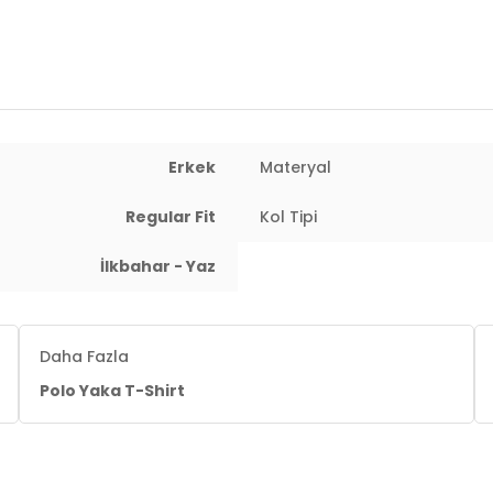
Yıkama Detayı:
Dokusunun yumuşakl
derecede benzer renklerle hassas 
atılmaması ve tersten ütülenmesi tav
3DY15902118.268
Erkek
Materyal
Regular Fit
Kol Tipi
İlkbahar - Yaz
 cm / Basen : 103 cm / Beden : XL
Daha Fazla
Polo Yaka T-Shirt
i korumak adına, ürünün maksimum 30 derecede benzer renkler
edilir