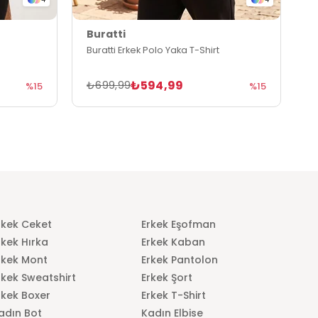
Buratti
B
Buratti Erkek Polo Yaka T-Shirt
B
₺594,99
₺699,99
₺
%15
%15
rkek Ceket
Erkek Eşofman
rkek Hırka
Erkek Kaban
rkek Mont
Erkek Pantolon
rkek Sweatshirt
Erkek Şort
rkek Boxer
Erkek T-Shirt
adın Bot
Kadın Elbise