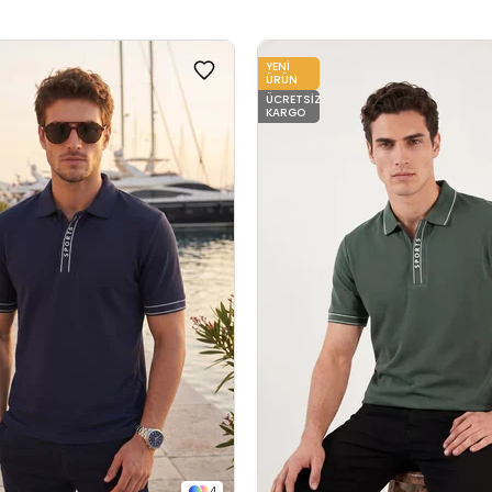
YENI
ÜRÜN
ÜCRETSIZ
KARGO
4