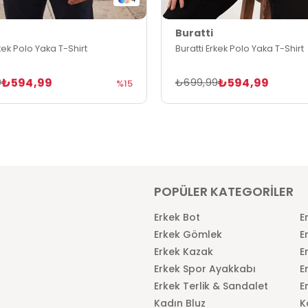
Buratti
rkek Polo Yaka T-Shirt
Buratti Erkek Polo Yaka T-Shirt
₺594,99
₺594,99
9
₺699,99
%15
POPÜLER KATEGORİLER
Erkek Bot
E
Erkek Gömlek
E
Erkek Kazak
E
Erkek Spor Ayakkabı
E
Erkek Terlik & Sandalet
E
Kadın Bluz
K