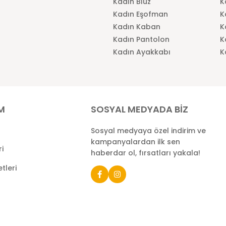
Kadın Bluz
K
Kadın Eşofman
K
Kadın Kaban
K
Kadın Pantolon
K
Kadın Ayakkabı
K
İM
SOSYAL MEDYADA BİZ
Sosyal medyaya özel indirim ve
kampanyalardan ilk sen
ri
haberdar ol, fırsatları yakala!
tleri