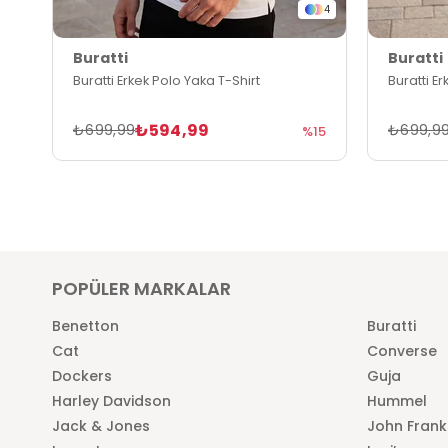
4
Buratti
Buratti
Buratti Erkek Polo Yaka T-Shirt
Buratti E
₺594,99
₺699,99
₺699,9
%15
POPÜLER MARKALAR
Benetton
Buratti
Cat
Converse
Dockers
Guja
Harley Davidson
Hummel
Jack & Jones
John Frank