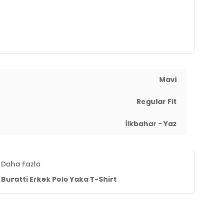
ığını ve rengini korumak adına, ürünün maksimum 30
yıkama programında yıkanması, kurutma makinesine
siye edilir
Mavi
Regular Fit
İlkbahar - Yaz
Daha Fazla
Buratti Erkek Polo Yaka T-Shirt
le hassas yıkama programında yıkanması, kurutma