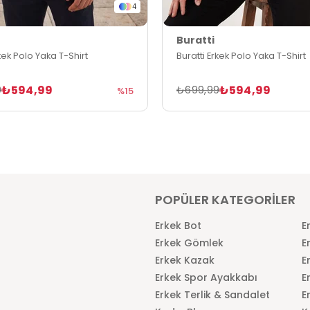
4
Buratti
rkek Polo Yaka T-Shirt
Buratti Erkek Polo Yaka T-Shirt
₺594,99
₺594,99
9
₺699,99
%15
POPÜLER KATEGORİLER
Erkek Bot
E
Erkek Gömlek
E
Erkek Kazak
E
Erkek Spor Ayakkabı
E
Erkek Terlik & Sandalet
E