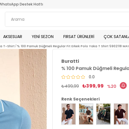
WhatsApp Destek Hattı
AKSESUAR
YENİ SEZON
FIRSAT ÜRÜNLERİ
ÇOK SATANL
ka T-Shirt
% 100 Pamuk Düğmeli Regular Fit Erkek Polo Yaka T Shirt 5902118 MA
Buratti
% 100 Pamuk Düğmeli Regular 
0.0
₺399,99
₺499,99
20
Renk Seçenekleri