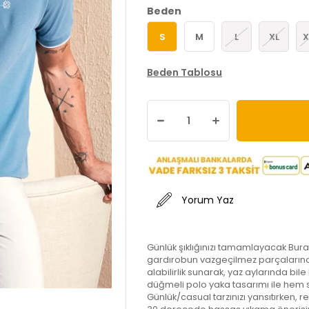
Beden
S
M
L
XL
X
Beden Tablosu
Yorum Yaz
Günlük şıklığınızı tamamlayacak Bura
gardırobun vazgeçilmez parçaların
alabilirlik sunarak, yaz aylarında bil
düğmeli polo yaka tasarımı ile hem 
Günlük/casual tarzınızı yansıtırken, re