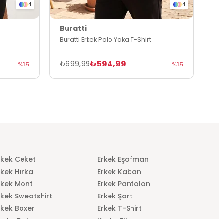
4
4
Buratti
B
Buratti Erkek Polo Yaka T-Shirt
B
₺594,99
₺699,99
₺
%15
%15
rkek Ceket
Erkek Eşofman
rkek Hırka
Erkek Kaban
rkek Mont
Erkek Pantolon
rkek Sweatshirt
Erkek Şort
rkek Boxer
Erkek T-Shirt