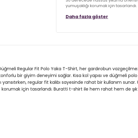
30 derecede hassas yıkama önerisiy
yumuşaklığı korumak için tasarlandı. 
edin!
Daha fazla göster
Model:
Polo
Giyim Tarzı:
Günlük/Casual
Materyal:
% 100 Pamuk
Yaka Tipi:
Düğmeli Polo Yaka
Düğmeli Regular Fit Polo Yaka T-Shirt, her gardırobun vazgeçilm
Kol Tipi:
Kısa Kol
 konforlu bir giyim deneyimi sağlar. Kısa kol yapısı ve düğmeli pol
yansıtırken, regular fit kalıbı sayesinde rahat bir kullanım suna
Kumaş Tipi:
Belirtilmemiş
orumak için tasarlandı. Buratti t-shirt ile hem rahat hem de şık
Boy:
Standart
Kalıp Bilgisi:
Regular Fit
Manken Bedeni:
1.90 cm / Göğüs : 1
Yaş Grubu:
Yetişkin