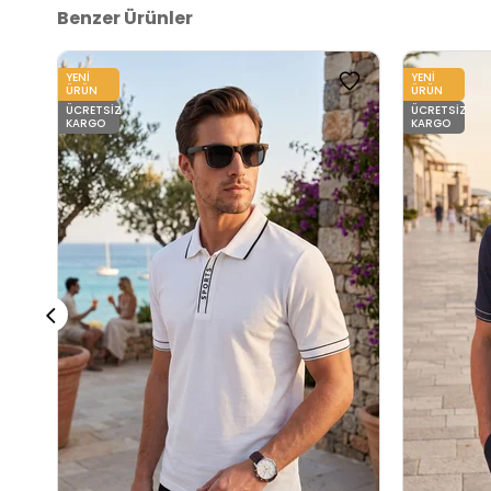
Benzer Ürünler
YENI
YENI
ÜRÜN
ÜRÜN
ÜCRETSIZ
ÜCRETSIZ
KARGO
KARGO