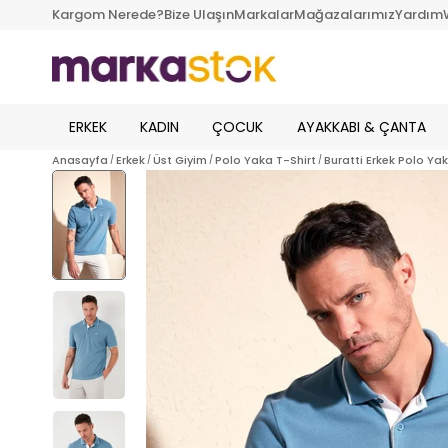
Kargom Nerede?
Bize Ulaşın
Markalar
Mağazalarımız
Yardım
ERKEK
KADIN
ÇOCUK
AYAKKABI & ÇANTA
Anasayfa
Erkek
Üst Giyim
Polo Yaka T-Shirt
Buratti Erkek Polo Ya