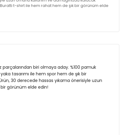
le uzun ömürlü kullanım ve damağınızda kalacak
Buratti t-shirt ile hem rahat hem de şık bir görünüm elde
ez parçalarından biri olmaya aday. %100 pamuk
o yaka tasarımı ile hem spor hem de şık bir
r. Ürün, 30 derecede hassas yıkama önerisiyle uzun
 bir görünüm elde edin!
07 cm / Bel : 86 cm / Basen : 103 cm / Beden : XL