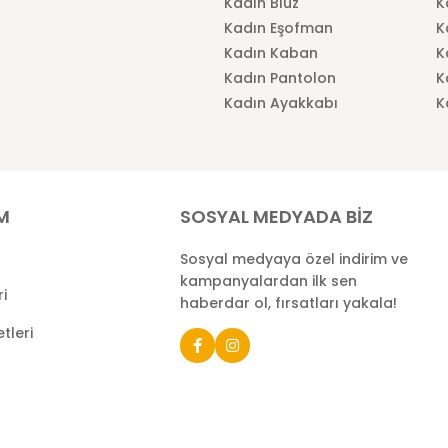
Kadın Bluz
K
Kadın Eşofman
K
Kadın Kaban
K
Kadın Pantolon
K
Kadın Ayakkabı
K
İM
SOSYAL MEDYADA BİZ
Sosyal medyaya özel indirim ve
kampanyalardan ilk sen
ri
haberdar ol, fırsatları yakala!
tleri