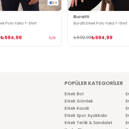
4
Buratti
rkek Polo Yaka T-Shirt
Buratti Erkek Polo Yaka T-Shirt
₺594,99
₺594,99
9
₺699,99
%15
POPÜLER KATEGORİLER
Erkek Bot
E
Erkek Gömlek
E
Erkek Kazak
E
Erkek Spor Ayakkabı
E
Erkek Terlik & Sandalet
E