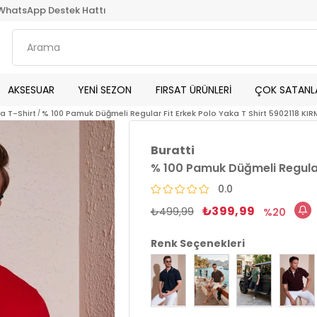
WhatsApp Destek Hattı
AKSESUAR
YENİ SEZON
FIRSAT ÜRÜNLERİ
ÇOK SATANL
ka T-Shirt
% 100 Pamuk Düğmeli Regular Fit Erkek Polo Yaka T Shirt 5902118 KIR
Buratti
% 100 Pamuk Düğmeli Regular 
0.0
₺399,99
₺499,99
20
Renk Seçenekleri