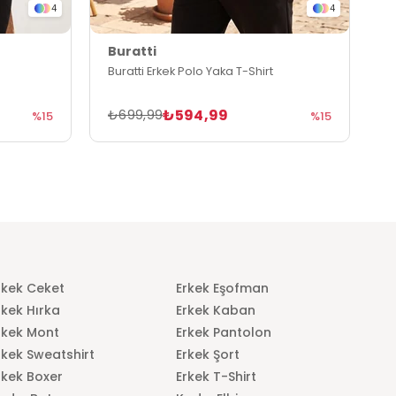
4
4
Buratti
B
Buratti Erkek Polo Yaka T-Shirt
B
₺594,99
₺699,99
₺
%15
%15
rkek Ceket
Erkek Eşofman
rkek Hırka
Erkek Kaban
rkek Mont
Erkek Pantolon
rkek Sweatshirt
Erkek Şort
rkek Boxer
Erkek T-Shirt