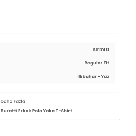
ığını ve rengini korumak adına, ürünün maksimum 30
yıkama programında yıkanması, kurutma makinesine
siye edilir
Kırmızı
Regular Fit
İlkbahar - Yaz
Daha Fazla
Buratti Erkek Polo Yaka T-Shirt
le hassas yıkama programında yıkanması, kurutma