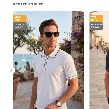
Benzer Ürünler
YENI
YENI
ÜRÜN
ÜRÜN
ÜCRETSIZ
ÜCRETSIZ
KARGO
KARGO