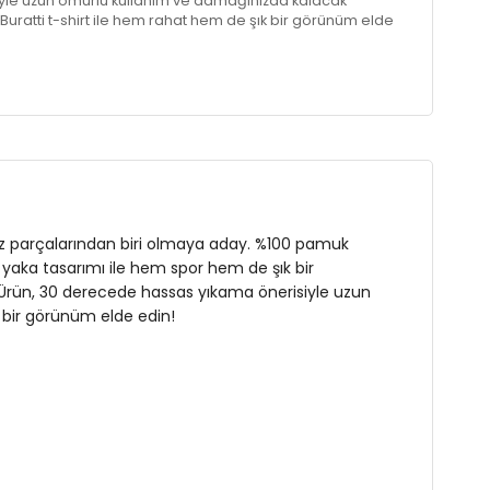
le uzun ömürlü kullanım ve damağınızda kalacak
Buratti t-shirt ile hem rahat hem de şık bir görünüm elde
ez parçalarından biri olmaya aday. %100 pamuk
o yaka tasarımı ile hem spor hem de şık bir
r. Ürün, 30 derecede hassas yıkama önerisiyle uzun
 bir görünüm elde edin!
07 cm / Bel : 86 cm / Basen : 103 cm / Beden : XL