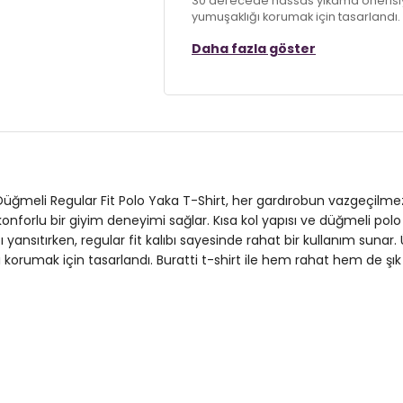
30 derecede hassas yıkama önerisiy
yumuşaklığı korumak için tasarlandı. 
edin!
Daha fazla göster
Model:
Polo
Giyim Tarzı:
Günlük/Casual
Materyal:
% 100 Pamuk
Yaka Tipi:
Düğmeli Polo Yaka
Düğmeli Regular Fit Polo Yaka T-Shirt, her gardırobun vazgeçilm
Kol Tipi:
Kısa Kol
 konforlu bir giyim deneyimi sağlar. Kısa kol yapısı ve düğmeli pol
yansıtırken, regular fit kalıbı sayesinde rahat bir kullanım suna
Kumaş Tipi:
Belirtilmemiş
orumak için tasarlandı. Buratti t-shirt ile hem rahat hem de şık
Boy:
Standart
Kalıp Bilgisi:
Regular Fit
Manken Bedeni:
1.90 cm / Göğüs : 1
Yaş Grubu:
Yetişkin