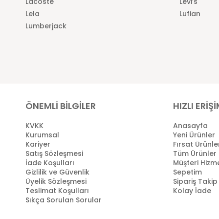
Lacoste
Levi’s
Lela
Lufian
Lumberjack
ÖNEMLİ BİLGİLER
HIZLI ERİŞ
KVKK
Anasayfa
Kurumsal
Yeni Ürünler
Kariyer
Fırsat Ürünle
Satış Sözleşmesi
Tüm Ürünler
İade Koşulları
Müşteri Hizme
Gizlilik ve Güvenlik
Sepetim
Üyelik Sözleşmesi
Sipariş Takip
Teslimat Koşulları
Kolay İade
Sıkça Sorulan Sorular