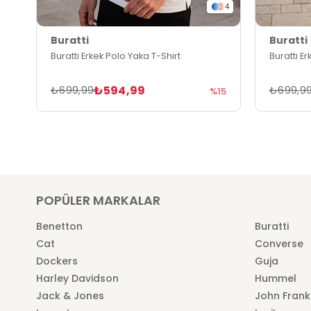
4
Buratti
Buratti
Buratti Erkek Polo Yaka T-Shirt
Buratti E
₺594,99
₺699,99
₺699,9
%15
POPÜLER MARKALAR
Benetton
Buratti
Cat
Converse
Dockers
Guja
Harley Davidson
Hummel
Jack & Jones
John Frank