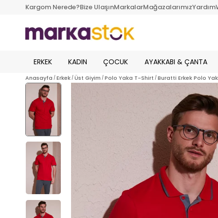
Kargom Nerede?
Bize Ulaşın
Markalar
Mağazalarımız
Yardım
ERKEK
KADIN
ÇOCUK
AYAKKABI & ÇANTA
Anasayfa
Erkek
Üst Giyim
Polo Yaka T-Shirt
Buratti Erkek Polo Ya