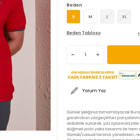
Beden
S
M
L
XL
Beden Tablosu
T
Yorum Yaz
Günlük şıklığınızı tamamlayacak Bura
gardırobun vazgeçilmez parçaların
alabilirlik sunarak, yaz aylarında bil
düğmeli polo yaka tasarımı ile hem 
Günlük/casual tarzınızı yansıtırken, re