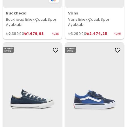
Buckhead
Vans
Buckhead Erkek Çocuk Spor
Vans Erkek Çocuk Spor
Ayakkabı
Ayakkabı
₺1.679,93
₺2.474,25
₺2.399,90
₺3.299,00
%30
%25
ÜCRETSIZ
ÜCRETSIZ
KARGO
KARGO