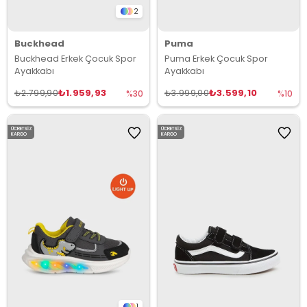
2
Buckhead
Puma
Buckhead Erkek Çocuk Spor
Puma Erkek Çocuk Spor
Ayakkabı
Ayakkabı
₺1.959,93
₺3.599,10
₺2.799,90
₺3.999,00
%30
%10
ÜCRETSIZ
ÜCRETSIZ
KARGO
KARGO
1