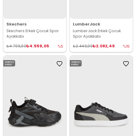
Skechers
LumberJack
Skechers Erkek Çocuk Spor
LumberJack Erkek Çocuk
Ayakkabı
Spor Ayakkabı
₺4.559,05
₺2.082,49
₺4.799,00
₺2.449,99
%5
%15
ÜCRETSIZ
ÜCRETSIZ
KARGO
KARGO