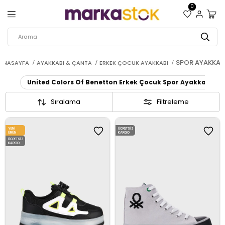
0
SPOR AYAKKAB
ANASAYFA
AYAKKABI & ÇANTA
ERKEK ÇOCUK AYAKKABI
United Colors Of Benetton Erkek Çocuk Spor Ayakkabı
Sıralama
Filtreleme
YENI
ÜCRETSIZ
ÜRÜN
KARGO
ÜCRETSIZ
KARGO