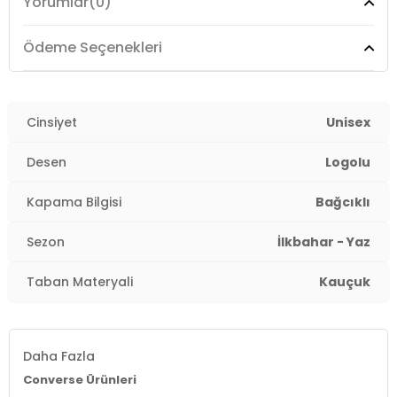
Yorumlar
(0)
-Yumuşak, köpük taban yastıklaması rahat oyun
oynamayı desteklemeye yardımcı olur
Ödeme Seçenekleri
Üretim Yeri :
Vietnam
4DE03J237C410.12
Cinsiyet
Unisex
Desen
Logolu
Kapama Bilgisi
Bağcıklı
Sezon
İlkbahar - Yaz
Taban Materyali
Kauçuk
Daha Fazla
Converse Ürünleri