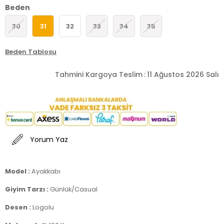
Beden
30
31
32
33
34
35
Beden Tablosu
Tahmini Kargoya Teslim
:
11 Ağustos 2026 Salı
Yorum Yaz
Model :
Ayakkabı
Giyim Tarzı :
Günlük/Casual
Desen :
Logolu