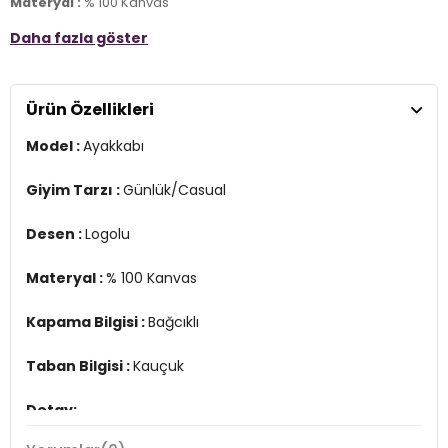
Materyal :
% 100 Kanvas
Daha fazla göster
Kapama Bilgisi :
Bağcıklı
Taban Bilgisi :
Kauçuk
Ürün Özellikleri
Detay:
-Kanvas üst kısım hafif ve dayanıklıdır
Model :
Ayakkabı
-Yumuşak, köpük taban yastıklaması rahat oyun oynamayı
desteklemeye yardımcı olur
Giyim Tarzı :
Günlük/Casual
Üretim Yeri :
Vietnam
4DE03J237C410.12
Desen :
Logolu
Materyal :
% 100 Kanvas
Kapama Bilgisi :
Bağcıklı
Taban Bilgisi :
Kauçuk
Detay:
-Kanvas üst kısım hafif ve dayanıklıdır