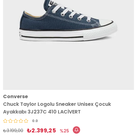
Converse
Chuck Taylor Logolu Sneaker Unisex Çocuk
Ayakkabı 3J237C 410 LACİVERT
0.0
₺2.399,25
₺3.199,00
25