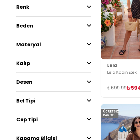
Renk
Beden
Materyal
Kalıp
Lela
Lela Kadın Etek
Desen
₺594
₺699,99
Bel Tipi
ÜCRETSIZ
KARGO
Cep Tipi
Kapama Bilgisi