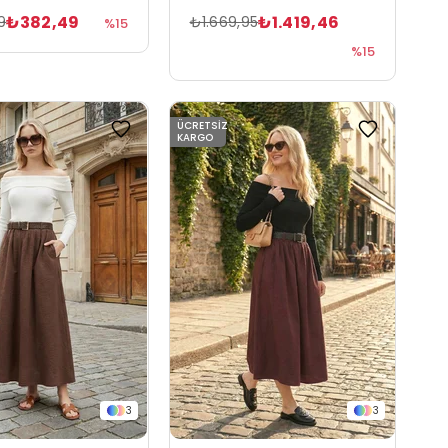
₺382,49
₺1.419,46
9
₺1.669,95
%15
%15
ÜCRETSIZ
KARGO
3
3