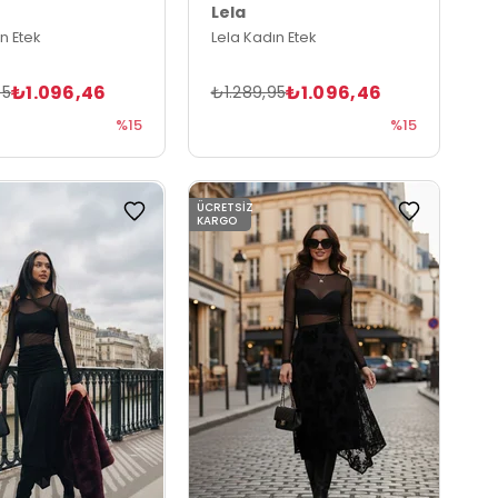
Lela
n Etek
Lela Kadın Etek
₺1.096,46
₺1.096,46
95
₺1.289,95
%15
%15
ÜCRETSIZ
KARGO