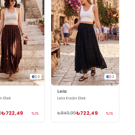
2
2
Lela
n Etek
Lela Kadın Etek
₺722,49
₺722,49
9
₺849,99
%15
%15