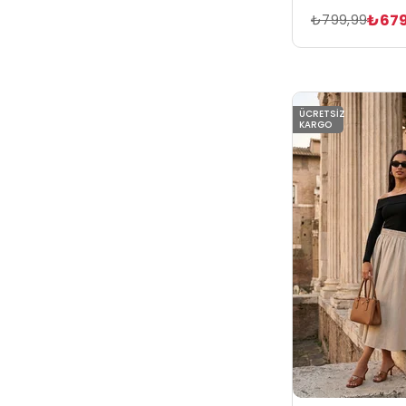
₺679
₺799,99
ÜCRETSIZ
KARGO