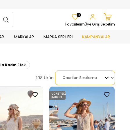
0
Favorilerim
Üye Girişi
Sepetim
AR
MARKALAR
MARKA SERİLERİ
KAMPANYALAR
ela Kadın Etek
108 Ürün
ÜCRETSIZ
KARGO