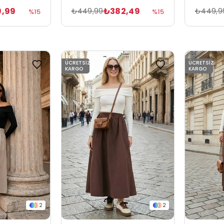
,99
₺382,49
₺449,99
₺449,9
%15
%15
ÜCRETSIZ
ÜCRETSIZ
KARGO
KARGO
2
2