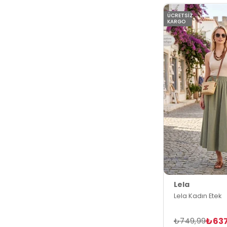
ÜCRETSIZ
KARGO
Lela
Lela Kadın Etek
₺63
₺749,99