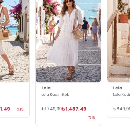
Lela
Lela
Lela Kadın Etek
Lela Kadı
11,49
₺1.487,49
₺1.749,99
₺849,9
%15
%15