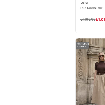
Lela
Lela Kadın Etek
₺1.0
₺1.199,95
ÜCRETSIZ
KARGO