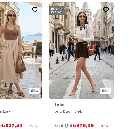
ÜCRETSIZ
KARGO
3
2
Lela
n Etek
Lela Kadın Etek
₺637,49
₺679,99
9
₺799,99
%15
%15