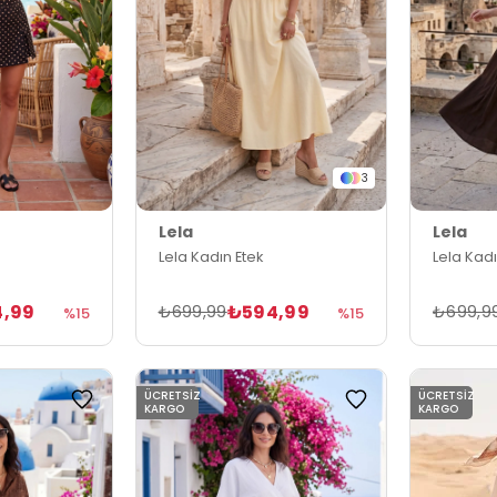
3
Lela
Lela
Lela Kadın Etek
Lela Kadı
,99
₺594,99
₺699,99
₺699,9
%15
%15
ÜCRETSIZ
ÜCRETSIZ
KARGO
KARGO