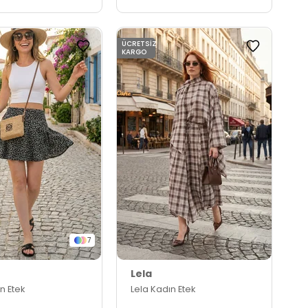
ÜCRETSIZ
KARGO
7
Lela
n Etek
Lela Kadın Etek