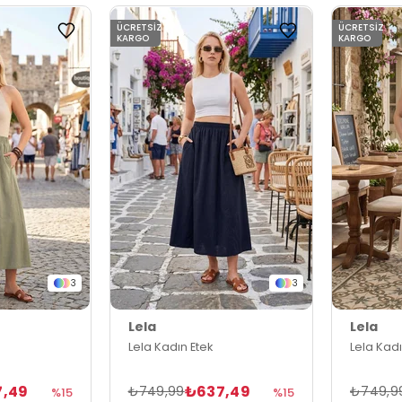
ÜCRETSIZ
ÜCRETSIZ
KARGO
KARGO
3
3
Lela
Lela
Lela Kadın Etek
Lela Kadı
7,49
₺637,49
₺749,99
₺749,9
%15
%15