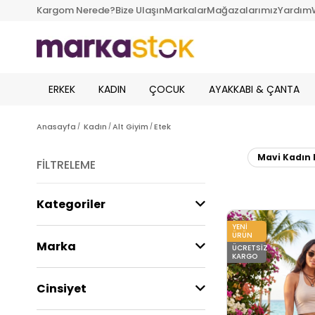
Kargom Nerede?
Bize Ulaşın
Markalar
Mağazalarımız
Yardım
ERKEK
KADIN
ÇOCUK
AYAKKABI & ÇANTA
Anasayfa
Kadın
Alt Giyim
Etek
Mavi Kadın 
FILTRELEME
Kategoriler
YENI
ÜRÜN
Marka
ÜCRETSIZ
KARGO
Cinsiyet