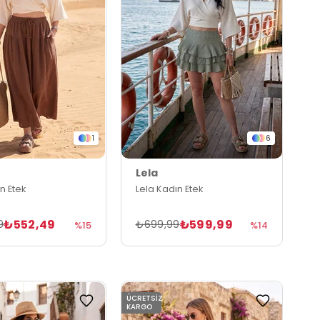
1
6
Lela
n Etek
Lela Kadın Etek
₺552,49
₺599,99
9
₺699,99
%15
%14
ÜCRETSIZ
KARGO