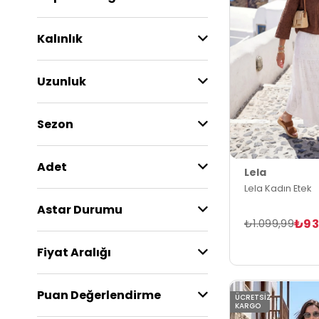
Kalınlık
Uzunluk
Sezon
Adet
Lela
Lela Kadın Etek
Astar Durumu
₺93
₺1.099,99
Fiyat Aralığı
Puan Değerlendirme
ÜCRETSIZ
KARGO