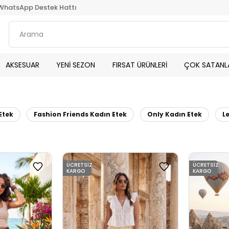
WhatsApp Destek Hattı
AKSESUAR
YENİ SEZON
FIRSAT ÜRÜNLERİ
ÇOK SATANL
Etek
Fashion Friends Kadın Etek
Only Kadın Etek
L
ÜCRETSIZ
ÜCRETSIZ
KARGO
KARGO