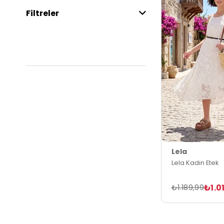
Filtreler
Lela
Lela Kadın Etek
₺1.0
₺1.189,99