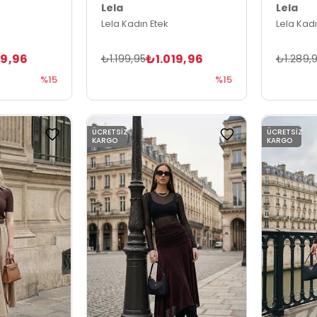
Lela
Lela
Lela Kadın Etek
Lela Kadı
19,96
₺1.019,96
₺1.199,95
₺1.289,
%15
%15
ÜCRETSIZ
ÜCRETSIZ
KARGO
KARGO