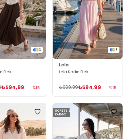
3
3
Lela
n Etek
Lela Kadın Etek
₺594,99
₺594,99
9
₺699,99
%15
%15
ÜCRETSIZ
KARGO