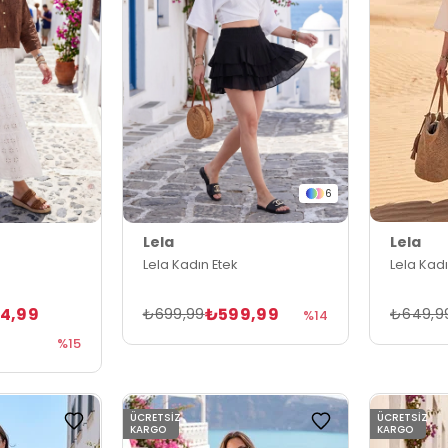
6
Lela
Lela
Lela Kadın Etek
Lela Kadı
4,99
₺599,99
₺699,99
₺649,9
%14
%15
ÜCRETSIZ
ÜCRETSIZ
KARGO
KARGO