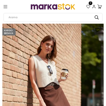
0
KARGO
BEDAVA