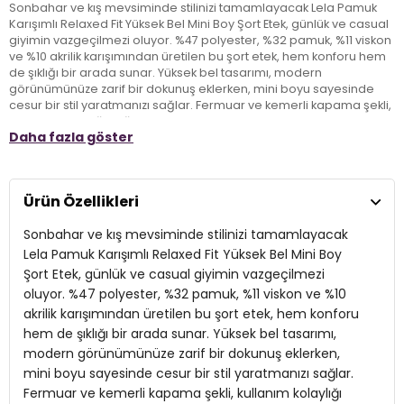
Sonbahar ve kış mevsiminde stilinizi tamamlayacak Lela Pamuk
Karışımlı Relaxed Fit Yüksek Bel Mini Boy Şort Etek, günlük ve casual
giyimin vazgeçilmezi oluyor. %47 polyester, %32 pamuk, %11 viskon
ve %10 akrilik karışımından üretilen bu şort etek, hem konforu hem
de şıklığı bir arada sunar. Yüksek bel tasarımı, modern
görünümünüze zarif bir dokunuş eklerken, mini boyu sayesinde
cesur bir stil yaratmanızı sağlar. Fermuar ve kemerli kapama şekli,
kullanım kolaylığı sağlarken relaxed fit kalıbı, rahat bir oturuş sunar.
Daha fazla göster
Özellikle 177 cm boyundaki mankenin üzerindeki duruşuyla göz
kamaştıran bu parça, farklı kombin seçenekleriyle sonbahar/kış
sezonunun en değerli parçalarından biri. Hem sıcak tutar hem de
şıklığınızı artırır!
Ürün Özellikleri
Sonbahar ve kış mevsiminde stilinizi tamamlayacak
Model:
Şort Etek
Lela Pamuk Karışımlı Relaxed Fit Yüksek Bel Mini Boy
Giyim Tarzı:
Günlük/Casual
Şort Etek, günlük ve casual giyimin vazgeçilmezi
oluyor. %47 polyester, %32 pamuk, %11 viskon ve %10
Mevsim:
Sonbahar/Kış
akrilik karışımından üretilen bu şort etek, hem konforu
Materyal:
hem de şıklığı bir arada sunar. Yüksek bel tasarımı,
% 47 Polyester % 32 Pamuk % 11 Viskon % 10 Akrilik
modern görünümünüze zarif bir dokunuş eklerken,
Kapama Şekli:
Fermuar ve Kemerli
mini boyu sayesinde cesur bir stil yaratmanızı sağlar.
Fermuar ve kemerli kapama şekli, kullanım kolaylığı
Kumaş Tipi:
Belirtilmemiş