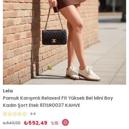
Lela
Pamuk Karışımlı Relaxed Fit Yüksek Bel Mini Boy
Kadın Şort Etek 611SR0037 KAHVE
0.0
₺552,49
₺649,99
15