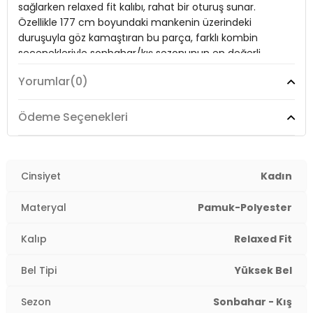
sağlarken relaxed fit kalıbı, rahat bir oturuş sunar.
Bel:
Yüksek Bel
Özellikle 177 cm boyundaki mankenin üzerindeki
duruşuyla göz kamaştıran bu parça, farklı kombin
Boy:
Mini Boy
seçenekleriyle sonbahar/kış sezonunun en değerli
parçalarından biri. Hem sıcak tutar hem de şıklığınızı
Kalıp Bilgisi:
Relaxed Fit
Yorumlar
(0)
artırır!
Manken Bedeni:
Boy : 177 cm / Göğüs : 88 cm / Bel : 60 cm / Basen
: 91 cm / Beden : S
Ödeme Seçenekleri
Model:
Şort Etek
Yaş Grubu:
Yetişkin
Menşei:
Türkiye
Giyim Tarzı:
Günlük/Casual
2DK611SR0037.03
Cinsiyet
Kadın
Mevsim:
Sonbahar/Kış
Materyal
Pamuk-Polyester
Materyal:
% 47 Polyester % 32 Pamuk % 11 Viskon % 10
Akrilik
Kalıp
Relaxed Fit
Kapama Şekli:
Fermuar ve Kemerli
Bel Tipi
Yüksek Bel
Kumaş Tipi:
Belirtilmemiş
Sezon
Sonbahar - Kış