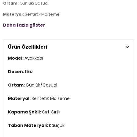
Ortam:
Günlük/Casual
Materyal:
Sentetik Malzeme
Daha fazla göster
Kapama Şekli:
Cırt Cırtlı
Taban Materyali:
Kauçuk
Ürün Özellikleri
Burun Tipi:
Yuvarlak Burun
Model:
Ayakkabı
Topuk Boyu:
Belirtilmemiş
Topuk Tipi:
Düz
Desen:
Düz
Yaş Grubu:
Çocuk
Ortam:
Günlük/Casual
Menşei:
Vietnam
4DE0VN000EKGWWW1.25
Materyal:
Sentetik Malzeme
Kapama Şekli:
Cırt Cırtlı
Taban Materyali:
Kauçuk