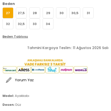
Beden
27
27,5
28
29
30
30,5
31
32
32,5
33
34
Beden Tablosu
Tahmini Kargoya Teslim
:
11 Ağustos 2026 Salı
Yorum Yaz
Model:
Ayakkabı
Desen:
Düz