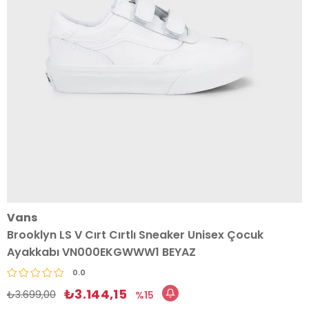
Vans
Brooklyn LS V Cırt Cırtlı Sneaker Unisex Çocuk
Ayakkabı VN000EKGWWW1 BEYAZ
0.0
₺3.144,15
₺3.699,00
15