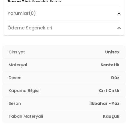
Burun Tipi:
Yuvarlak Burun
Yorumlar
(0)
Topuk Boyu:
Belirtilmemiş
Topuk Tipi:
Düz
Ödeme Seçenekleri
Yaş Grubu:
Çocuk
Menşei:
Cinsiyet
Vietnam
Unisex
4DE0VN000EKGWWW1.25
Materyal
Sentetik
Desen
Düz
Kapama Bilgisi
Cırt Cırtlı
Sezon
İlkbahar - Yaz
Taban Materyali
Kauçuk