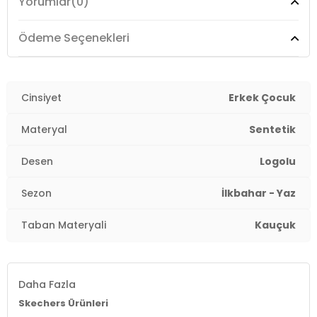
Yorumlar
(0)
Topuk Boyu:
4 cm
Topuk Tipi:
Düz
Ödeme Seçenekleri
Yaş Grubu:
Çocuk
Menşei:
Cinsiyet
Vietnam
Erkek Çocuk
4DE1400617LCCBL.328
Materyal
Sentetik
Desen
Logolu
Sezon
İlkbahar - Yaz
Taban Materyali
Kauçuk
Daha Fazla
Skechers Ürünleri