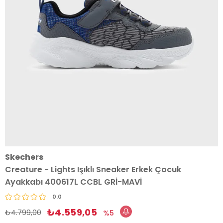
Skechers
Creature - Lights Işıklı Sneaker Erkek Çocuk
Ayakkabı 400617L CCBL GRİ-MAVİ
0.0
₺4.559,05
₺4.799,00
5