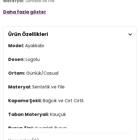
Materyal:
Sentetik ve File
Daha fazla göster
Kapama Şekli:
Bağcık ve Cırt Cırtlı
Taban Materyali:
Kauçuk
Ürün Özellikleri
Burun Tipi:
Yuvarlak Burun
Model:
Ayakkabı
Topuk Boyu:
4 cm
Topuk Tipi:
Düz
Desen:
Logolu
Yaş Grubu:
Çocuk
Ortam:
Günlük/Casual
Menşei:
Vietnam
4DE1400617LCCBL.328
Materyal:
Sentetik ve File
Kapama Şekli:
Bağcık ve Cırt Cırtlı
Taban Materyali:
Kauçuk
Burun Tipi:
Yuvarlak Burun