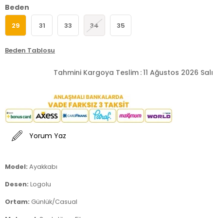
Beden
29
31
33
34
35
Beden Tablosu
Tahmini Kargoya Teslim
:
11 Ağustos 2026 Salı
Yorum Yaz
Model:
Ayakkabı
Desen:
Logolu
Ortam:
Günlük/Casual