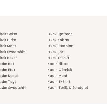
rkek Ceket
Erkek Eşofman
rkek Hırka
Erkek Kaban
rkek Mont
Erkek Pantolon
rkek Sweatshirt
Erkek Şort
rkek Boxer
Erkek T-Shirt
adın Bot
Kadın Elbise
adın Etek
Kadın Gömlek
adın Kazak
Kadın Mont
adın Tayt
Kadın T-Shirt
adın Sweatshirt
Kadın Terlik & Sandalet