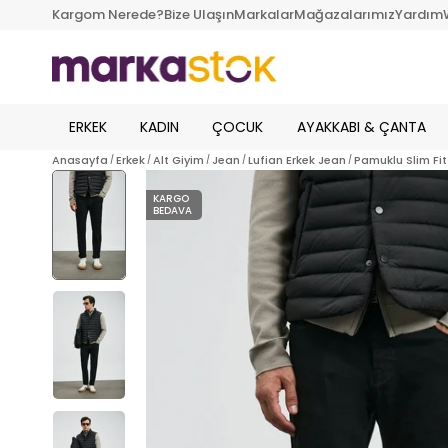
Kargom Nerede?
Bize Ulaşın
Markalar
Mağazalarımız
Yardım
ERKEK
KADIN
ÇOCUK
AYAKKABI & ÇANTA
Anasayfa
Erkek
Alt Giyim
Jean
Lufian Erkek Jean
Pamuklu Slim Fi
KARGO
BEDAVA