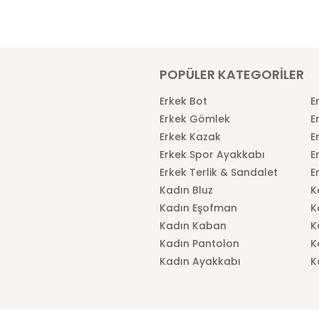
POPÜLER KATEGORİLER
Erkek Bot
E
Erkek Gömlek
E
Erkek Kazak
E
Erkek Spor Ayakkabı
E
Erkek Terlik & Sandalet
E
Kadın Bluz
K
Kadın Eşofman
K
Kadın Kaban
K
Kadın Pantolon
K
Kadın Ayakkabı
K