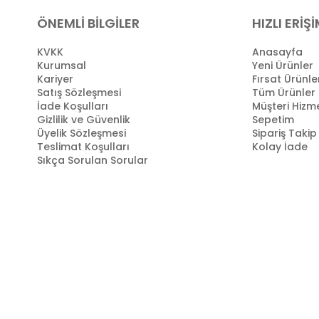
ÖNEMLİ BİLGİLER
HIZLI ERİŞ
KVKK
Anasayfa
Kurumsal
Yeni Ürünler
Kariyer
Fırsat Ürünle
Satış Sözleşmesi
Tüm Ürünler
İade Koşulları
Müşteri Hizme
Gizlilik ve Güvenlik
Sepetim
Üyelik Sözleşmesi
Sipariş Takip
Teslimat Koşulları
Kolay İade
Sıkça Sorulan Sorular