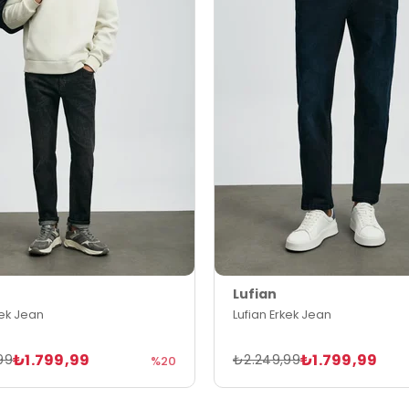
Lufian
kek Jean
Lufian Erkek Jean
₺1.799,99
₺1.799,99
99
₺2.249,99
%20