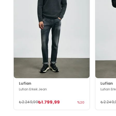
Lufian
Lufian
Lufian Erkek Jean
Lufian Er
₺1.799,99
₺2.249,99
₺2.249,
%20