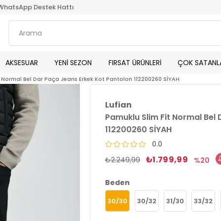
WhatsApp Destek Hattı
AKSESUAR
YENİ SEZON
FIRSAT ÜRÜNLERİ
ÇOK SATANL
t Normal Bel Dar Paça Jeans Erkek Kot Pantolon 112200260 SİYAH
Lufian
Pamuklu Slim Fit Normal Bel
112200260 SİYAH
0.0
₺1.799,99
₺2.249,99
20
Beden
30/30
30/32
31/30
33/32