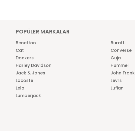
POPÜLER MARKALAR
Benetton
Buratti
Cat
Converse
Dockers
Guja
Harley Davidson
Hummel
Jack & Jones
John Frank
Lacoste
Levi’s
Lela
Lufian
Lumberjack