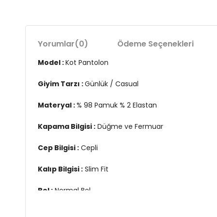
Yorumlar
(0)
Ödeme Seçenekleri
Model :
Kot Pantolon
Giyim Tarzı :
Günlük / Casual
Materyal :
% 98 Pamuk % 2 Elastan
Kapama Bilgisi :
Düğme ve Fermuar
Cep Bilgisi :
Cepli
Kalıp Bilgisi :
Slim Fit
Bel :
Normal Bel
Paça Bilgisi :
Dar Paça