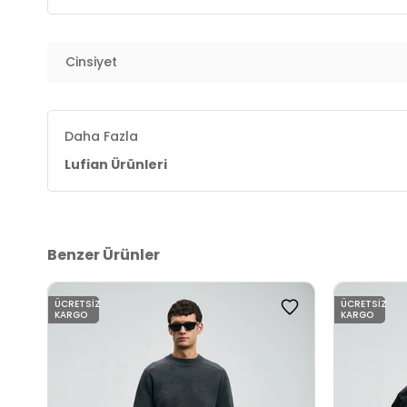
Menşei :
Mısır
3DE1112200260.07
Cinsiyet
Daha Fazla
Lufian Ürünleri
Benzer Ürünler
ÜCRETSIZ
ÜCRETSIZ
KARGO
KARGO