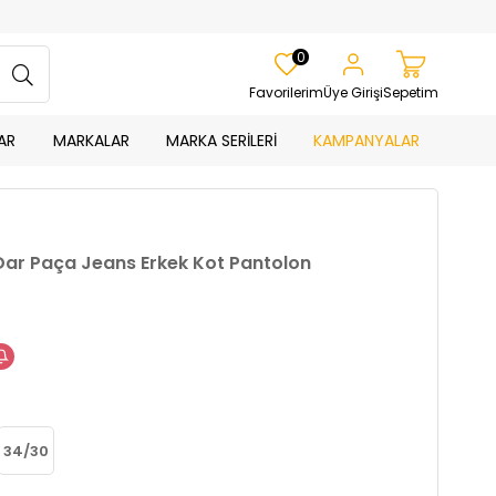
0
Favorilerim
Üye Girişi
Sepetim
AR
MARKALAR
MARKA SERİLERİ
KAMPANYALAR
 Dar Paça Jeans Erkek Kot Pantolon
34/30