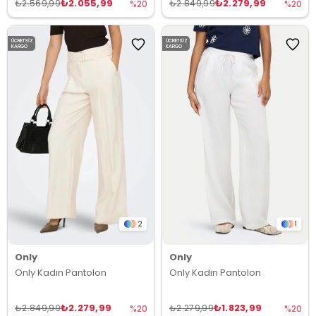
₺2.055,99
₺2.279,99
₺2.569,99
₺2.849,99
%20
%20
ÜCRETSIZ
ÜCRETSIZ
KARGO
KARGO
2
1
Only
Only
Only Kadın Pantolon
Only Kadın Pantolon
₺2.279,99
₺1.823,99
₺2.849,99
₺2.279,99
%20
%20