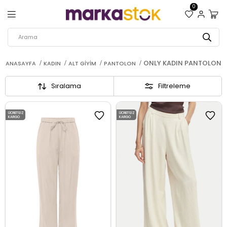
0
ONLY KADIN PANTOLON
ANASAYFA
KADIN
ALT GIYIM
PANTOLON
Sıralama
Filtreleme
ÜCRETSIZ
ÜCRETSIZ
KARGO
KARGO