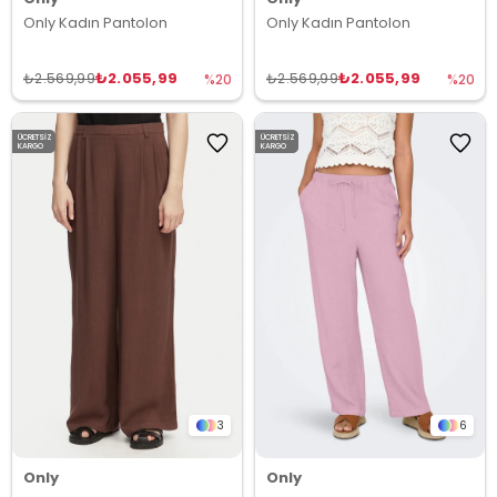
Only Kadın Pantolon
Only Kadın Pantolon
₺2.055,99
₺2.055,99
₺2.569,99
₺2.569,99
%20
%20
ÜCRETSIZ
ÜCRETSIZ
KARGO
KARGO
3
6
Only
Only