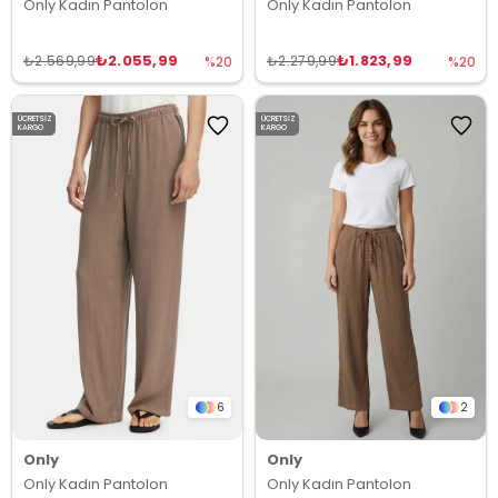
Only Kadın Pantolon
Only Kadın Pantolon
₺2.055,99
₺1.823,99
₺2.569,99
₺2.279,99
%20
%20
ÜCRETSIZ
ÜCRETSIZ
KARGO
KARGO
6
2
Only
Only
Only Kadın Pantolon
Only Kadın Pantolon