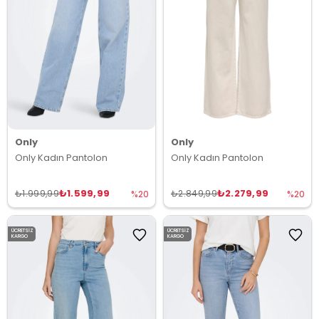
Only
Only
Only Kadın Pantolon
Only Kadın Pantolon
₺1.599,99
₺2.279,99
₺1.999,99
₺2.849,99
%20
%20
ÜCRETSIZ
ÜCRETSIZ
KARGO
KARGO