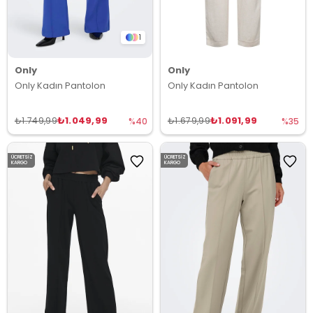
1
Only
Only
Only Kadın Pantolon
Only Kadın Pantolon
₺1.049,99
₺1.091,99
₺1.749,99
₺1.679,99
%40
%35
ÜCRETSIZ
ÜCRETSIZ
KARGO
KARGO