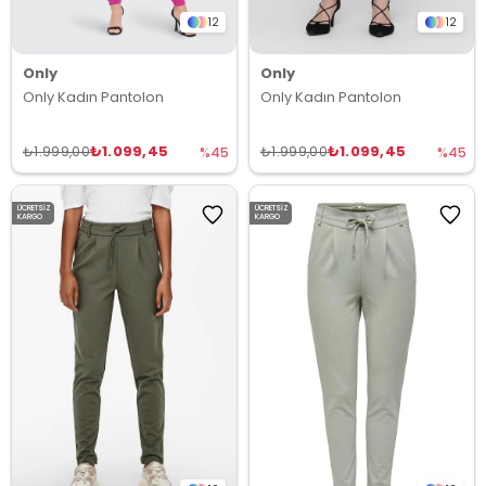
12
12
Only
Only
Only Kadın Pantolon
Only Kadın Pantolon
₺1.099,45
₺1.099,45
₺1.999,00
₺1.999,00
%45
%45
ÜCRETSIZ
ÜCRETSIZ
KARGO
KARGO