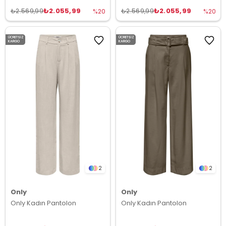
₺2.055,99
₺2.055,99
₺2.569,99
₺2.569,99
%20
%20
ÜCRETSIZ
ÜCRETSIZ
KARGO
KARGO
2
2
Only
Only
Only Kadın Pantolon
Only Kadın Pantolon