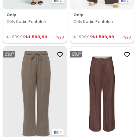
2
2
Only
Only
Only Kadın Pantolon
Only Kadın Pantolon
₺1.599,99
₺1.599,99
₺1.999,99
₺1.999,99
%20
%20
ÜCRETSIZ
ÜCRETSIZ
KARGO
KARGO
2