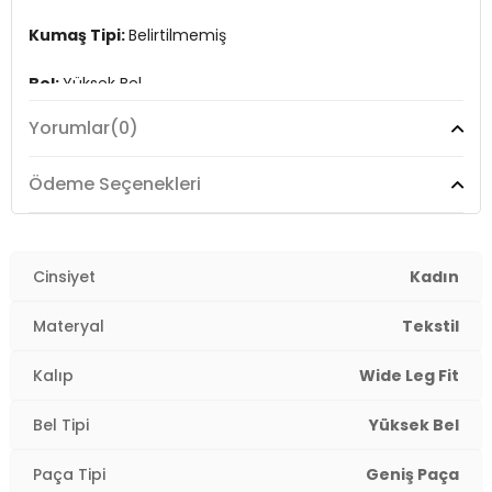
Kumaş Tipi:
Belirtilmemiş
Bel:
Yüksek Bel
Yorumlar
(0)
Boy:
Standart
Paça Tipi:
Geniş Paça
Ödeme Seçenekleri
Kalıp Bilgisi:
Wide Leg Fit
Yaş Grubu:
Cinsiyet
Yetişkin
Kadın
Menşei:
Kamboçya
Materyal
Tekstil
2DY15367424.34
Kalıp
Wide Leg Fit
Bel Tipi
Yüksek Bel
Paça Tipi
Geniş Paça