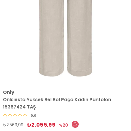
Only
Onlsiesta Yüksek Bel Bol Paça Kadın Pantolon
15367424 TAŞ
0.0
₺2.055,99
₺2.569,99
20