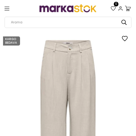
0
KARGO
BEDAVA