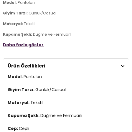
Model:
Pantolon
Giyim Tarzı:
Günlük/Casual
Materyal:
Tekstil
Kapama Şekli:
Düğme ve Fermuarlı
Daha fazla göster
Cep:
Cepli
Kumaş Tipi:
Belirtilmemiş
Ürün Özellikleri
Bel:
Yüksek Bel
Model:
Pantolon
Boy:
Standart
Paça Tipi:
Geniş Paça
Giyim Tarzı:
Günlük/Casual
Kalıp Bilgisi:
Wide Leg Fit
Materyal:
Tekstil
Yaş Grubu:
Yetişkin
Kapama Şekli:
Düğme ve Fermuarlı
Menşei:
Kamboçya
2DY15367424.34
Cep:
Cepli