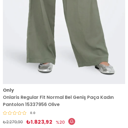
Only
Onlaris Regular Fit Normal Bel Geniş Paça Kadın
Pantolon 15337956 Olive
0.0
₺1.823,92
₺2.279,90
20