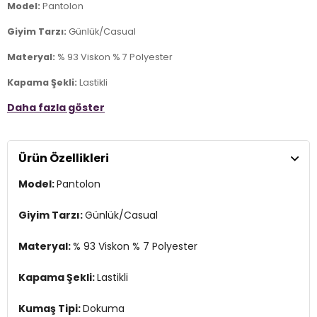
Model:
Pantolon
Giyim Tarzı:
Günlük/Casual
Materyal:
% 93 Viskon % 7 Polyester
Kapama Şekli:
Lastikli
Daha fazla göster
Kumaş Tipi:
Dokuma
Bel:
Yüksek Bel
Ürün Özellikleri
Boy:
Standart
Model:
Pantolon
Paça Tipi:
Bol Paça
Kalıp Bilgisi:
Regular Fit
Giyim Tarzı:
Günlük/Casual
Yaş Grubu:
Yetişkin
Materyal:
% 93 Viskon % 7 Polyester
Menşei:
Burma
2DY15337956.2368
Kapama Şekli:
Lastikli
Kumaş Tipi:
Dokuma