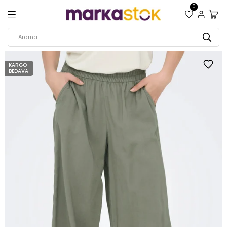
0
KARGO
BEDAVA