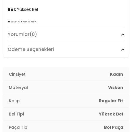
Bel:
Yüksek Bel
Boy:
Standart
Yorumlar
(0)
Paça Tipi:
Bol Paça
Kalıp Bilgisi:
Regular Fit
Ödeme Seçenekleri
Yaş Grubu:
Yetişkin
Menşei:
Cinsiyet
Burma
Kadın
2DY15337956.2368
Materyal
Viskon
Kalıp
Regular Fit
Bel Tipi
Yüksek Bel
Paça Tipi
Bol Paça