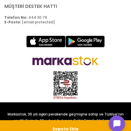
MÜŞTERİ DESTEK HATTI
Telefon No:
444 30 79
E-Posta:
[email protected]
Markastok, 35 yılı aşkın perakende geçmişine sahip ve Türkiye’nin
çeşitli illerinde 22 şubesi bulunan Çetin Family Mağazacılık
tarafından kurulmuştur.