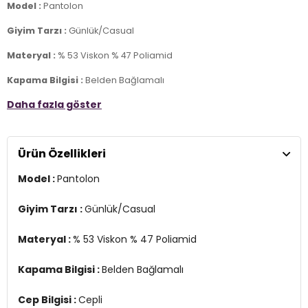
Model :
Pantolon
Giyim Tarzı :
Günlük/Casual
Materyal :
% 53 Viskon % 47 Poliamid
Kapama Bilgisi :
Belden Bağlamalı
Daha fazla göster
Cep Bilgisi :
Cepli
Kalıp Bilgisi :
Regular Fit, Yüksek Bel, Geniş Paça
Ürün Özellikleri
Menşei :
Çin
2DY15294429.07
Model :
Pantolon
Giyim Tarzı :
Günlük/Casual
Materyal :
% 53 Viskon % 47 Poliamid
Kapama Bilgisi :
Belden Bağlamalı
Cep Bilgisi :
Cepli