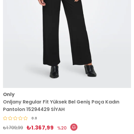
Only
Onljany Regular Fit Yüksek Bel Geniş Paça Kadın
Pantolon 15294429 SİYAH
0.0
₺1.367,99
₺1.709,99
20