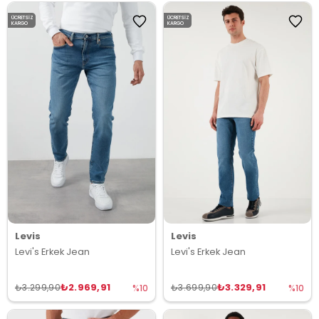
ÜCRETSIZ
ÜCRETSIZ
KARGO
KARGO
Levis
Levis
Levi's Erkek Jean
Levi's Erkek Jean
₺2.969,91
₺3.329,91
₺3.299,90
₺3.699,90
%10
%10