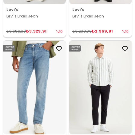
Levi's
Levi's
Levi's Erkek Jean
Levi's Erkek Jean
₺3.329,91
₺2.969,91
₺3.699,90
₺3.299,90
%10
%10
ÜCRETSIZ
ÜCRETSIZ
KARGO
KARGO