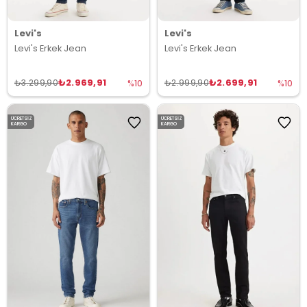
Levi's
Levi's
Levi's Erkek Jean
Levi's Erkek Jean
₺2.969,91
₺2.699,91
₺3.299,90
₺2.999,90
%10
%10
ÜCRETSIZ
ÜCRETSIZ
KARGO
KARGO