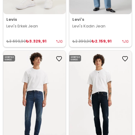
Levis
Levi's
Levi's Erkek Jean
Levi's Kadın Jean
₺3.329,91
₺2.159,91
₺3.699,90
₺2.399,90
%10
%10
ÜCRETSIZ
ÜCRETSIZ
KARGO
KARGO