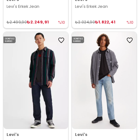
Levi's Erkek Jean
Levi's Erkek Jean
₺2.249,91
₺1.822,41
₺2.499,90
₺2.024,90
%10
%10
ÜCRETSIZ
ÜCRETSIZ
KARGO
KARGO
Levi's
Levi's