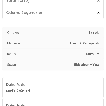
Yorumlar
(0)
Manken Ölçüsü :
Boy : 1.88 cm / Göğüs : 99 cm / Bel :
75 cm / Basen : 95 cm / Beden : 31-30
3DE1A20810028.07
Ödeme Seçenekleri
Cinsiyet
Erkek
Materyal
Pamuk Karışımlı
Kalıp
Slim Fit
Sezon
İlkbahar - Yaz
Daha Fazla
Levi's Ürünleri
Daha Fazla