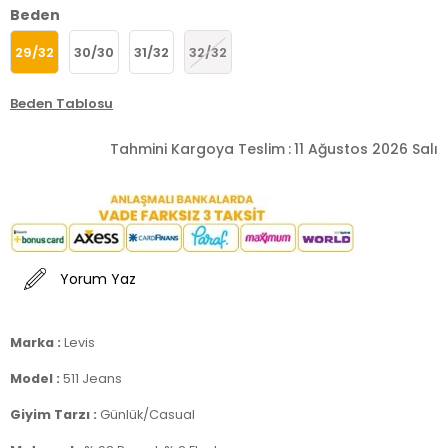
Beden
29/32
30/30
31/32
32/32
Beden Tablosu
Tahmini Kargoya Teslim
:
11 Ağustos 2026 Salı
Yorum Yaz
Marka :
Levis
Model :
511 Jeans
Giyim Tarzı :
Günlük/Casual