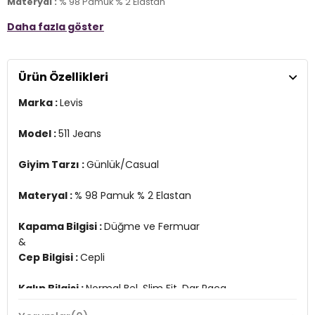
Materyal :
% 98 Pamuk % 2 Elastan
Daha fazla göster
Kapama Bilgisi :
Düğme ve Fermuar
&
Cep Bilgisi :
Cepli
Ürün Özellikleri
Kalıp Bilgisi :
Normal Bel, Slim Fit, Dar Paça
&
Marka :
Levis
Manken Ölçüsü :
Boy : 1.88 cm / Göğüs : 99 cm / Bel : 75 cm /
Basen : 95 cm / Beden : 31-30
3DE1A20810028.07
Model :
511 Jeans
Giyim Tarzı :
Günlük/Casual
Materyal :
% 98 Pamuk % 2 Elastan
Kapama Bilgisi :
Düğme ve Fermuar
&
Cep Bilgisi :
Cepli
Kalıp Bilgisi :
Normal Bel, Slim Fit, Dar Paça
&