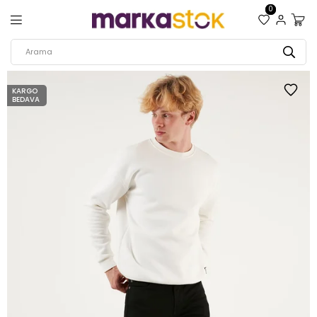
0
KARGO
BEDAVA