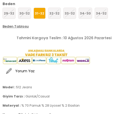
Beden
29-32
30-32
31-32
32-32
33-32
34-30
34-32
Beden Tablosu
Tahmini Kargoya Teslim
:
10 Ağustos 2026 Pazartesi
Yorum Yaz
Model :
512 Jeans
Giyim Tarzı :
Günlük/Casual
Materyal :
% 70 Pamuk % 28 Liyosel % 2 Elastan