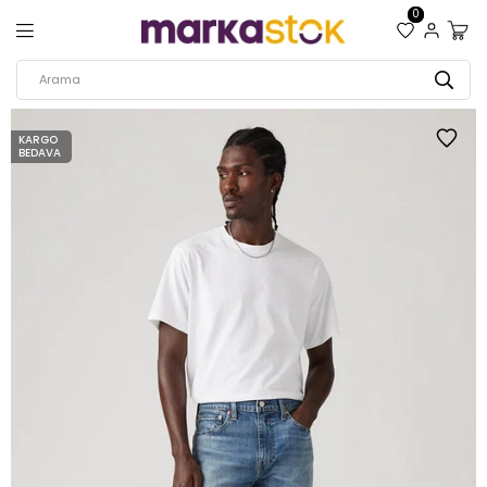
0
KARGO
BEDAVA