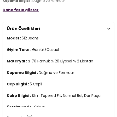
Kapama Bilgisi :
Düğme ve Fermuar
Daha fazla göster
Cep Bilgisi :
5 Cepli
Kalıp Bilgisi :
Slim Tapered Fit, Normal Bel, Dar Paça
Ürün Özellikleri
Üretim Yeri :
Türkiye
3DE1A20870081.42
Model :
512 Jeans
Giyim Tarzı :
Günlük/Casual
Materyal :
% 70 Pamuk % 28 Liyosel % 2 Elastan
Kapama Bilgisi :
Düğme ve Fermuar
Cep Bilgisi :
5 Cepli
Kalıp Bilgisi :
Slim Tapered Fit, Normal Bel, Dar Paça
Üretim Yeri :
Türkiye
3DE1A20870081.42