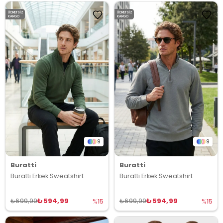
ÜCRETSIZ
ÜCRETSIZ
KARGO
KARGO
9
9
Buratti
Buratti
Buratti Erkek Sweatshirt
Buratti Erkek Sweatshirt
₺594,99
₺594,99
₺699,99
₺699,99
%15
%15