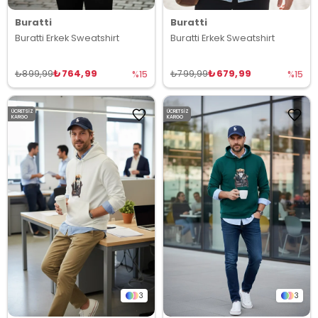
Buratti
Buratti
Buratti Erkek Sweatshirt
Buratti Erkek Sweatshirt
₺764,99
₺679,99
₺899,99
₺799,99
%15
%15
ÜCRETSIZ
ÜCRETSIZ
KARGO
KARGO
3
3