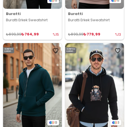
13
13
Buratti
Buratti
Buratti Erkek Sweatshirt
Buratti Erkek Sweatshirt
₺764,99
₺779,99
₺899,99
₺899,99
%15
%13
ÜCRETSIZ
ÜCRETSIZ
KARGO
KARGO
13
3