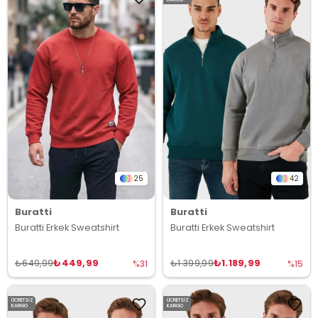
25
42
Buratti
Buratti
Buratti Erkek Sweatshirt
Buratti Erkek Sweatshirt
₺449,99
₺1.189,99
₺649,99
₺1.399,99
%31
%15
ÜCRETSIZ
ÜCRETSIZ
KARGO
KARGO