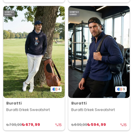
ÜCRETSIZ
ÜCRETSIZ
KARGO
KARGO
4
9
Buratti
Buratti
Buratti Erkek Sweatshirt
Buratti Erkek Sweatshirt
₺679,99
₺594,99
₺799,99
₺699,99
%15
%15