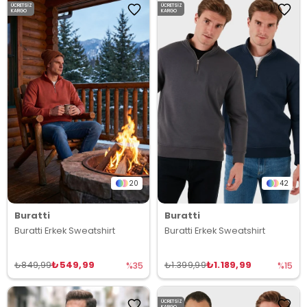
ÜCRETSIZ
ÜCRETSIZ
KARGO
KARGO
20
42
Buratti
Buratti
Buratti Erkek Sweatshirt
Buratti Erkek Sweatshirt
₺549,99
₺1.189,99
₺849,99
₺1.399,99
%35
%15
ÜCRETSIZ
KARGO