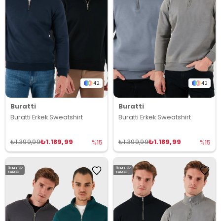
42
42
Buratti
Buratti
Buratti Erkek Sweatshirt
Buratti Erkek Sweatshirt
₺1.189,99
₺1.189,99
₺1.399,99
₺1.399,99
%15
%15
ÜCRETSIZ
ÜCRETSIZ
KARGO
KARGO