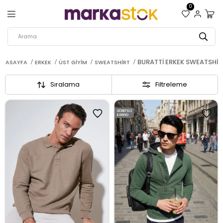
0
BURATTI ERKEK SWEATSHIR
ANASAYFA
ERKEK
ÜST GIYIM
SWEATSHIRT
Sıralama
Filtreleme
ÜCRETSIZ
KARGO