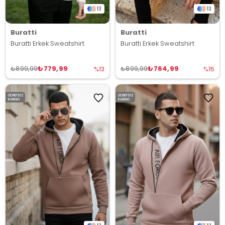
13
13
Buratti
Buratti
Buratti Erkek Sweatshirt
Buratti Erkek Sweatshirt
₺779,99
₺764,99
₺899,99
₺899,99
%13
%15
ÜCRETSIZ
ÜCRETSIZ
KARGO
KARGO