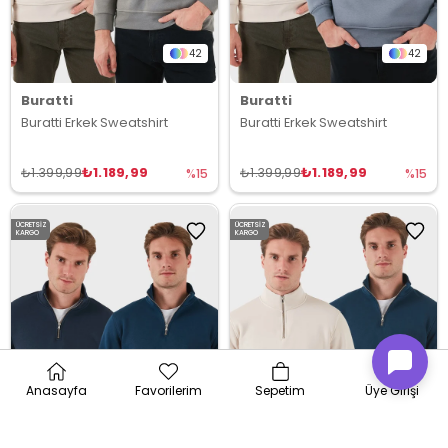
42
42
Buratti
Buratti
Buratti Erkek Sweatshirt
Buratti Erkek Sweatshirt
₺1.189,99
₺1.189,99
₺1.399,99
₺1.399,99
%15
%15
ÜCRETSIZ
ÜCRETSIZ
KARGO
KARGO
Anasayfa
Favorilerim
Sepetim
Üye Girişi