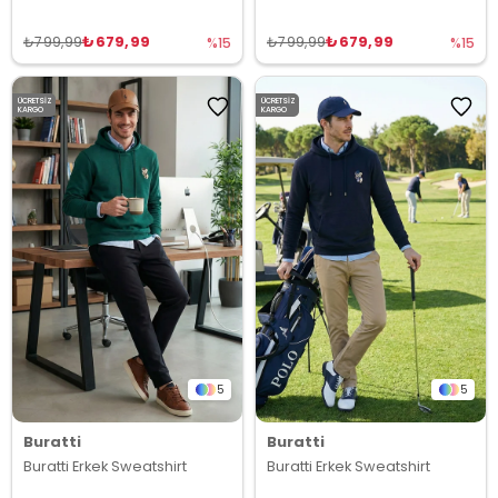
₺679,99
₺679,99
₺799,99
₺799,99
%15
%15
ÜCRETSIZ
ÜCRETSIZ
KARGO
KARGO
5
5
Buratti
Buratti
Buratti Erkek Sweatshirt
Buratti Erkek Sweatshirt