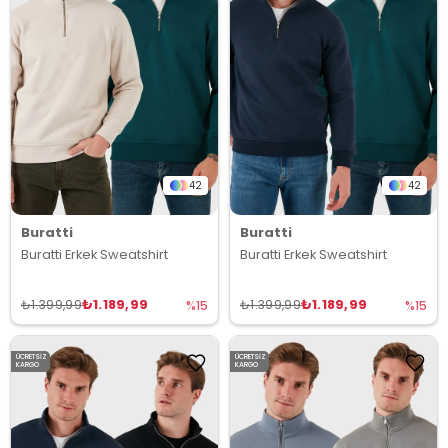
42
42
Buratti
Buratti
Buratti Erkek Sweatshirt
Buratti Erkek Sweatshirt
₺1.189,99
₺1.189,99
₺1.399,99
₺1.399,99
%15
%15
ÜCRETSIZ
ÜCRETSIZ
KARGO
KARGO