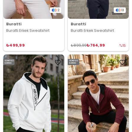
2
13
Buratti
Buratti
Buratti Erkek Sweatshirt
Buratti Erkek Sweatshirt
₺499,99
₺764,99
₺899,99
%15
ÜCRETSIZ
ÜCRETSIZ
KARGO
KARGO