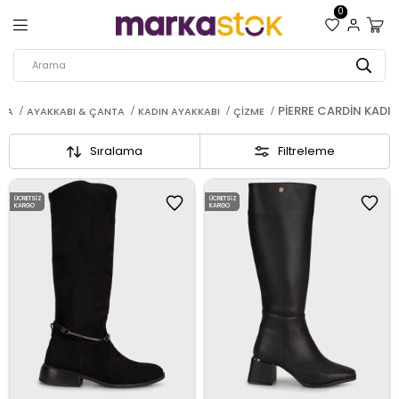
0
PIERRE CARDIN KADI
FA
AYAKKABI & ÇANTA
KADIN AYAKKABI
ÇIZME
Sıralama
Filtreleme
ÜCRETSIZ
ÜCRETSIZ
KARGO
KARGO