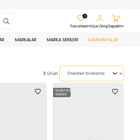
0
Favorilerim
Üye Girişi
Sepetim
AR
MARKALAR
MARKA SERİLERİ
KAMPANYALAR
8 Ürün
ÜCRETSIZ
KARGO