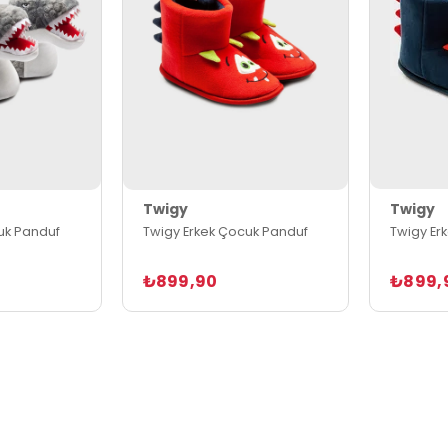
Twigy
Twigy
uk Panduf
Twigy Erkek Çocuk Panduf
Twigy Er
₺899,90
₺899,