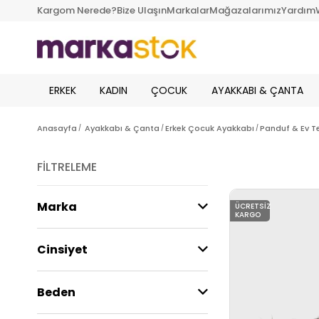
Kargom Nerede?
Bize Ulaşın
Markalar
Mağazalarımız
Yardım
ERKEK
KADIN
ÇOCUK
AYAKKABI & ÇANTA
Anasayfa
Ayakkabı & Çanta
Erkek Çocuk Ayakkabı
Panduf & Ev Te
FILTRELEME
Marka
ÜCRETSIZ
KARGO
Cinsiyet
Beden