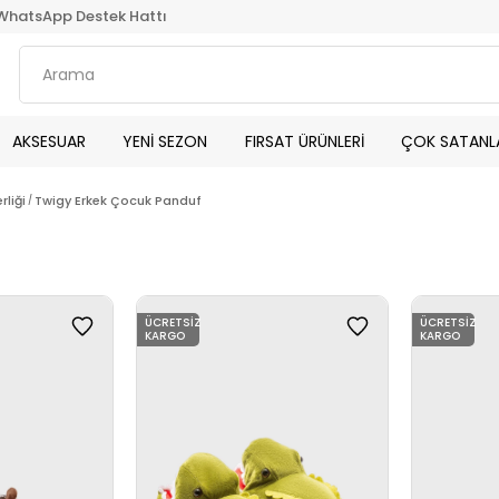
WhatsApp Destek Hattı
AKSESUAR
YENİ SEZON
FIRSAT ÜRÜNLERİ
ÇOK SATANL
rliği
Twigy Erkek Çocuk Panduf
ÜCRETSIZ
ÜCRETSIZ
KARGO
KARGO