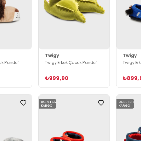
Twigy
Twigy
uk Panduf
Twigy Erkek Çocuk Panduf
Twigy Er
₺999,90
₺899,
ÜCRETSIZ
ÜCRETSIZ
KARGO
KARGO