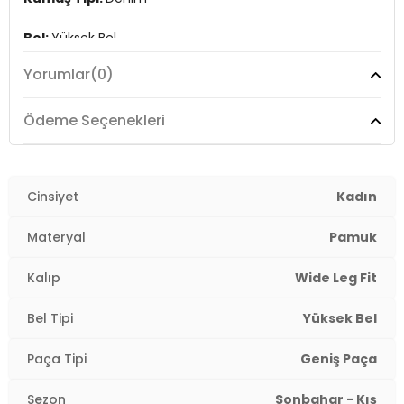
Bel:
Yüksek Bel
Yorumlar
(0)
Boy:
Standart
Paça Tipi:
Geniş Paça
Ödeme Seçenekleri
Kalıp Bilgisi:
Wide Leg Fit
Yaş Grubu:
Cinsiyet
Yetişkin
Kadın
Menşei:
Türkiye
Materyal
Pamuk
2DE101015291221.598
Kalıp
Wide Leg Fit
Bel Tipi
Yüksek Bel
Paça Tipi
Geniş Paça
Sezon
Sonbahar - Kış