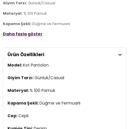
Giyim Tarzı:
Günlük/Casual
Materyal:
% 100 Pamuk
Kapama Şekli:
Düğme ve Fermuarlı
Daha fazla göster
Cep:
Cepli
Kumaş Tipi:
Denim
Ürün Özellikleri
Bel:
Yüksek Bel
Model:
Kot Pantolon
Boy:
Standart
Paça Tipi:
Geniş Paça
Giyim Tarzı:
Günlük/Casual
Kalıp Bilgisi:
Wide Leg Fit
Materyal:
% 100 Pamuk
Yaş Grubu:
Yetişkin
Kapama Şekli:
Düğme ve Fermuarlı
Menşei:
Türkiye
2DE101015291221.598
Cep:
Cepli
Kumaş Tipi:
Denim