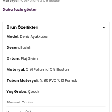
Materyal:
% 91 Poliamid % 9 Elastan
Daha fazla göster
Taban Materyali:
% 80 PVC % 13 Pamuk
Yaş Grubu:
Çocuk
Ürün Özellikleri
Menşei:
Türkiye
Model:
Deniz Ayakkabısı
Detaylar:
-Islak ve kuru zeminde yer tutuş sağlayan özel taban -
Kumda ısı geçişini engelleyen koruma -Nefes alan ve çabuk
kuruyan kumaş -Hafif, esnek ve çok rahat -Giyme ve çıkarma
Desen:
Baskılı
kolaylığı
4DY1SS2632030001.112
Ortam:
Plaj Giyim
Materyal:
% 91 Poliamid % 9 Elastan
Taban Materyali:
% 80 PVC % 13 Pamuk
Yaş Grubu:
Çocuk
Menşei:
Türkiye