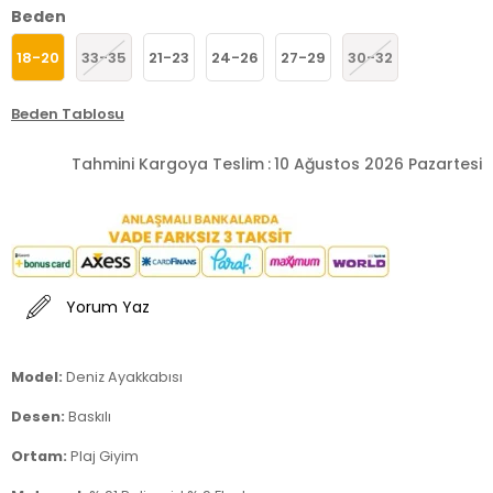
Beden
18-20
33-35
21-23
24-26
27-29
30-32
Beden Tablosu
Tahmini Kargoya Teslim
:
10 Ağustos 2026 Pazartesi
Yorum Yaz
Model:
Deniz Ayakkabısı
Desen:
Baskılı
Ortam:
Plaj Giyim