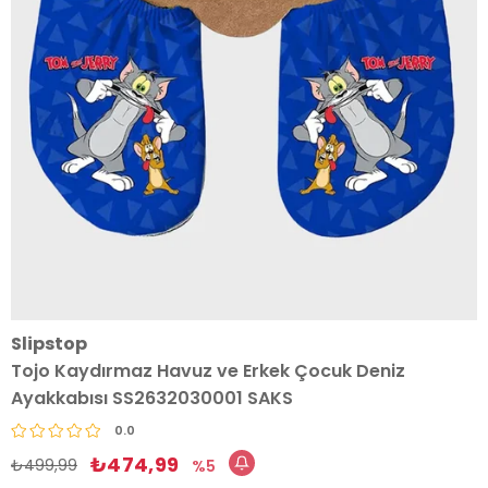
Slipstop
Tojo Kaydırmaz Havuz ve Erkek Çocuk Deniz
Ayakkabısı SS2632030001 SAKS
0.0
₺474,99
₺499,99
5