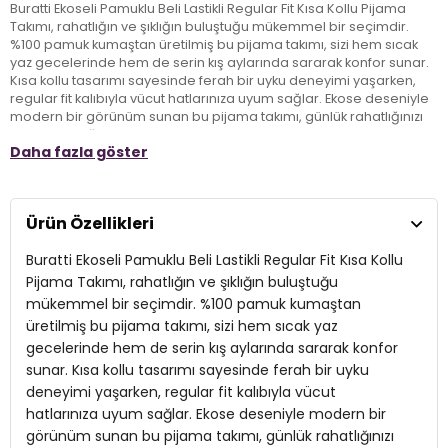
Buratti Ekoseli Pamuklu Beli Lastikli Regular Fit Kısa Kollu Pijama
Takımı, rahatlığın ve şıklığın buluştuğu mükemmel bir seçimdir.
%100 pamuk kumaştan üretilmiş bu pijama takımı, sizi hem sıcak
yaz gecelerinde hem de serin kış aylarında sararak konfor sunar.
Kısa kollu tasarımı sayesinde ferah bir uyku deneyimi yaşarken,
regular fit kalıbıyla vücut hatlarınıza uyum sağlar. Ekose deseniyle
modern bir görünüm sunan bu pijama takımı, günlük rahatlığınızı
artırır ve şıklığınızdan ödün vermez. Yetişkinler için ideal bir tercih
Daha fazla göster
olan Buratti pijama takımı, evde geçirdiğiniz zamanların keyfini
çıkarmanız için tasarlandı.
Ürün Özellikleri
Model:
Pijama Takımı
Buratti Ekoseli Pamuklu Beli Lastikli Regular Fit Kısa Kollu
Materyal:
% 100 Pamuk
Pijama Takımı, rahatlığın ve şıklığın buluştuğu
Kol Boyu:
Kısa Kol
mükemmel bir seçimdir. %100 pamuk kumaştan
üretilmiş bu pijama takımı, sizi hem sıcak yaz
Kumaş Tipi:
Belirtilmemiş
gecelerinde hem de serin kış aylarında sararak konfor
Boy:
sunar. Kısa kollu tasarımı sayesinde ferah bir uyku
Standart
deneyimi yaşarken, regular fit kalıbıyla vücut
Kalıp Bilgisi:
Regular Fit
hatlarınıza uyum sağlar. Ekose deseniyle modern bir
görünüm sunan bu pijama takımı, günlük rahatlığınızı
Yaş Grubu:
Yetişkin