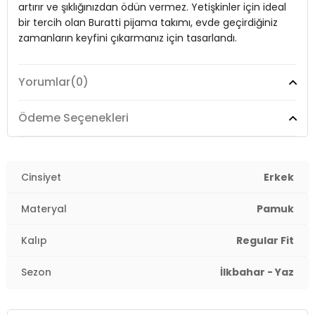
artırır ve şıklığınızdan ödün vermez. Yetişkinler için ideal
Menşei:
Türkiye
bir tercih olan Buratti pijama takımı, evde geçirdiğiniz
3DE16572004.07
zamanların keyfini çıkarmanız için tasarlandı.
Yorumlar
(0)
Model:
Pijama Takımı
Materyal:
% 100 Pamuk
Ödeme Seçenekleri
Kol Boyu:
Kısa Kol
Kumaş Tipi:
Cinsiyet
Belirtilmemiş
Erkek
Boy:
Standart
Materyal
Pamuk
Kalıp Bilgisi:
Regular Fit
Kalıp
Regular Fit
Yaş Grubu:
Yetişkin
Sezon
İlkbahar - Yaz
Menşei:
Türkiye