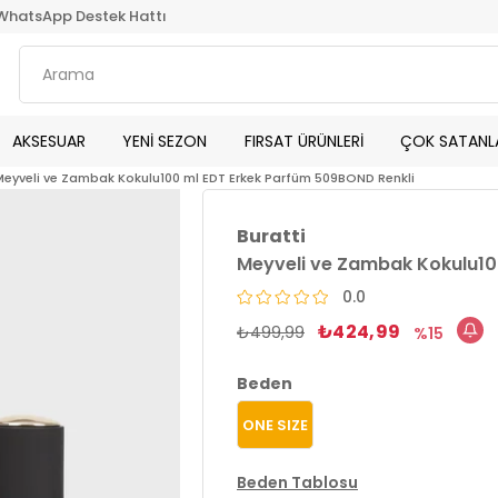
WhatsApp Destek Hattı
AKSESUAR
YENİ SEZON
FIRSAT ÜRÜNLERİ
ÇOK SATANL
Meyveli ve Zambak Kokulu100 ml EDT Erkek Parfüm 509BOND Renkli
Buratti
Meyveli ve Zambak Kokulu10
0.0
₺424,99
₺499,99
15
Beden
ONE SIZE
Beden Tablosu