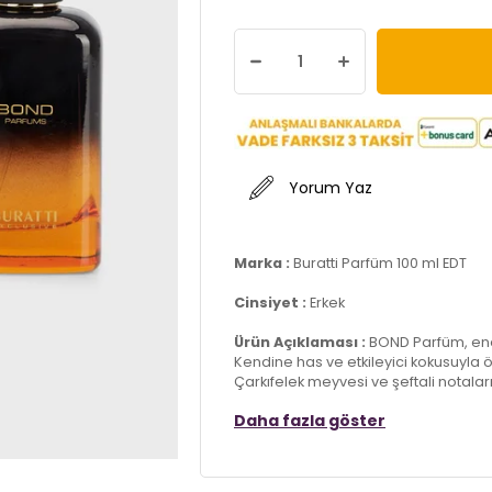
Yorum Yaz
Marka :
Buratti Parfüm 100 ml EDT
Cinsiyet :
Erkek
Ürün Açıklaması :
BOND Parfüm, ene
Kendine has ve etkileyici kokusuyla ö
Çarkıfelek meyvesi ve şeftali notala
frenk üzümünün tatlı dokunuşlarıyla 
Daha fazla göster
ve sandal ağacının derinliğiyle birl
paçulinin sıcaklığı, heliotropeun sofi
tamamlıyor.