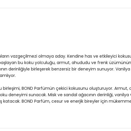
Ürün İçeriği :
Çarkıfelek meyvesi ve 
kokusunu oluşturuyor. Armut, ahududu
zambağının zarifliğiyle buluşarak u
ağacının derinliği, vanilya ve paçuli
sofistike tonları parfüme son bir dok
mükemmel bir tercih olarak öne çıkıy
3DE1509BOND.0
ların vazgeçilmezi olmaya aday. Kendine has ve etkileyici kokusuy
a başlayan bu koku yolculuğu, armut, ahududu ve frenk üzümünün 
ın derinliğiyle birleşerek benzersiz bir deneyim sunuyor. Vanilya v
amlıyor.
u birleşimi, BOND Parfümün çekici kokusunu oluşturuyor. Armut, a
oku deneyimi sunacak. Misk ve sandal ağacının derinliği, vanilya 
ş katacak. BOND Parfüm, cesur ve enerjik bireyler için mükemmel b