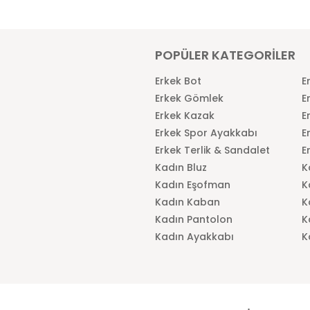
POPÜLER KATEGORİLER
Erkek Bot
E
Erkek Gömlek
E
Erkek Kazak
E
Erkek Spor Ayakkabı
E
Erkek Terlik & Sandalet
E
Kadın Bluz
K
Kadın Eşofman
K
Kadın Kaban
K
Kadın Pantolon
K
Kadın Ayakkabı
K