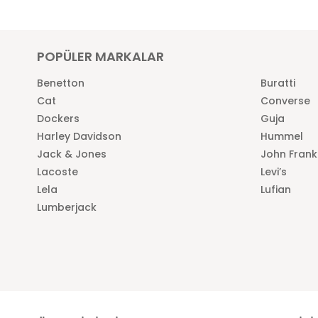
POPÜLER MARKALAR
Benetton
Buratti
Cat
Converse
Dockers
Guja
Harley Davidson
Hummel
Jack & Jones
John Frank
Lacoste
Levi’s
Lela
Lufian
Lumberjack