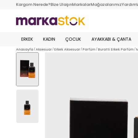
Kargom Nerede?
Bize Ulaşın
Markalar
Mağazalarımız
Yardım
ERKEK
KADIN
ÇOCUK
AYAKKABI & ÇANTA
Anasayfa
Aksesuar
Erkek Aksesuar
Parfüm
Buratti Erkek Parfüm