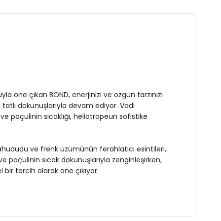
şeftalinin uyumlu birleşimi, BOND Parfümün çekici
 ve frenk üzümünün ferahlatıcı esintileri, vadi
nutulmaz bir koku deneyimi sunacak. Misk ve sandal
nin sıcak dokunuşlarıyla zenginleşirken, heliotropeun
unuş katacak. BOND Parfüm, cesur ve enerjik bireyler için
or.
la öne çıkan BOND, enerjinizi ve özgün tarzınızı
tatlı dokunuşlarıyla devam ediyor. Vadi
e paçulinin sıcaklığı, heliotropeun sofistike
hududu ve frenk üzümünün ferahlatıcı esintileri,
ve paçulinin sıcak dokunuşlarıyla zenginleşirken,
ir tercih olarak öne çıkıyor.