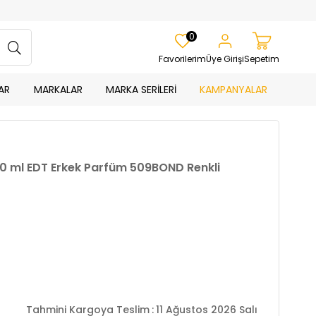
0
Favorilerim
Üye Girişi
Sepetim
AR
MARKALAR
MARKA SERİLERİ
KAMPANYALAR
0 ml EDT Erkek Parfüm 509BOND Renkli
Tahmini Kargoya Teslim
:
11 Ağustos 2026 Salı