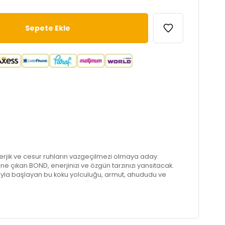
rjik ve cesur ruhların vazgeçilmezi olmaya aday.
ne çıkan BOND, enerjinizi ve özgün tarzınızı yansıtacak.
rıyla başlayan bu koku yolculuğu, armut, ahududu ve
devam ediyor. Vadi zambağının zarif çiçeksi dokusu, misk
eşerek benzersiz bir deneyim sunuyor. Vanilya ve
stike tonlarıyla bir araya gelerek parfümün karakterini