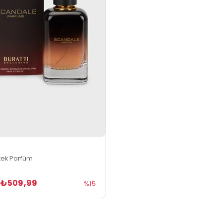
rkek Parfüm
₺509,99
9
%15