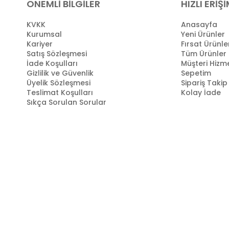
ÖNEMLİ BİLGİLER
HIZLI ERİŞ
KVKK
Anasayfa
Kurumsal
Yeni Ürünler
Kariyer
Fırsat Ürünle
Satış Sözleşmesi
Tüm Ürünler
İade Koşulları
Müşteri Hizme
Gizlilik ve Güvenlik
Sepetim
Üyelik Sözleşmesi
Sipariş Takip
Teslimat Koşulları
Kolay İade
Sıkça Sorulan Sorular