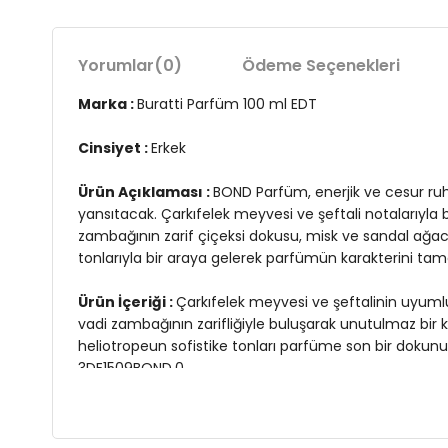
Yorumlar
(0)
Ödeme Seçenekleri
Marka :
Buratti Parfüm 100 ml EDT
Cinsiyet :
Erkek
Ürün Açıklaması :
BOND Parfüm, enerjik ve cesur ruh
yansıtacak. Çarkıfelek meyvesi ve şeftali notalarıyl
zambağının zarif çiçeksi dokusu, misk ve sandal ağacın
tonlarıyla bir araya gelerek parfümün karakterini tam
Ürün İçeriği :
Çarkıfelek meyvesi ve şeftalinin uyuml
vadi zambağının zarifliğiyle buluşarak unutulmaz bir k
heliotropeun sofistike tonları parfüme son bir dokunu
3DE1509BOND.0