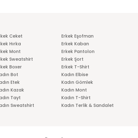
rkek Ceket
Erkek Eşofman
rkek Hırka
Erkek Kaban
rkek Mont
Erkek Pantolon
rkek Sweatshirt
Erkek Şort
rkek Boxer
Erkek T-Shirt
adın Bot
Kadın Elbise
adın Etek
Kadın Gömlek
adın Kazak
Kadın Mont
adın Tayt
Kadın T-Shirt
adın Sweatshirt
Kadın Terlik & Sandalet