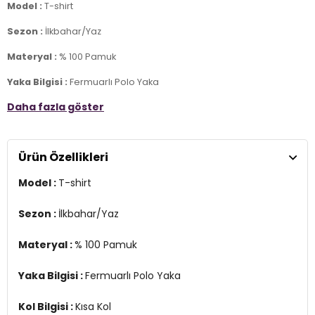
Model :
T-shirt
Sezon :
İlkbahar/Yaz
Materyal :
% 100 Pamuk
Yaka Bilgisi :
Fermuarlı Polo Yaka
Daha fazla göster
Kol Bilgisi :
Kısa Kol
Kalıp Bilgisi :
Regular Fit
Ürün Özellikleri
Manken Ölçüsü :
Boy 1.88 cm / Göğüs 99 cm / Bel 77 cm / Kalça
97 cm / Beden L
Model :
T-shirt
Üretim Yeri :
Türkiye
3DY15902434.34
Sezon :
İlkbahar/Yaz
Materyal :
% 100 Pamuk
Yaka Bilgisi :
Fermuarlı Polo Yaka
Kol Bilgisi :
Kısa Kol