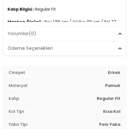
Kalıp Bilgisi :
Regular Fit
Manken Ölçüsü :
Boy 1.88 cm / Göğüs 99 cm / Bel 77
cm / Kalça 97 cm / Beden L
Yorumlar
(0)
Üretim Yeri :
Türkiye
3DY15902434.34
Ödeme Seçenekleri
Cinsiyet
Erkek
Materyal
Pamuk
Kalıp
Regular Fit
Kol Tipi
Kısa Kol
Yaka Tipi
Polo Yaka