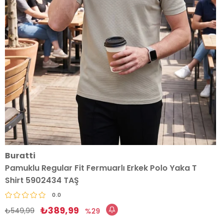
Buratti
Pamuklu Regular Fit Fermuarlı Erkek Polo Yaka T
Shirt 5902434 TAŞ
0.0
₺389,99
₺549,99
29