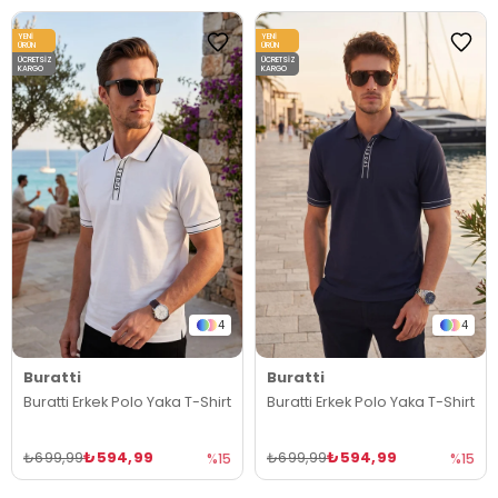
YENI
YENI
ÜRÜN
ÜRÜN
ÜCRETSIZ
ÜCRETSIZ
KARGO
KARGO
4
4
Buratti
Buratti
Buratti Erkek Polo Yaka T-Shirt
Buratti Erkek Polo Yaka T-Shirt
₺594,99
₺594,99
₺699,99
₺699,99
%15
%15