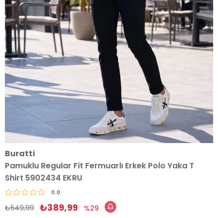
Buratti
Pamuklu Regular Fit Fermuarlı Erkek Polo Yaka T
Shirt 5902434 EKRU
0.0
₺389,99
₺549,99
29