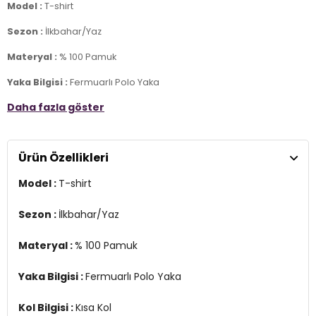
Model :
T-shirt
Sezon :
İlkbahar/Yaz
Materyal :
% 100 Pamuk
Yaka Bilgisi :
Fermuarlı Polo Yaka
Daha fazla göster
Kol Bilgisi :
Kısa Kol
Kalıp Bilgisi :
Regular Fit
Ürün Özellikleri
Manken Ölçüsü :
Boy 1.88 cm / Göğüs 99 cm / Bel 77 cm / Kalça
97 cm / Beden L
Model :
T-shirt
Üretim Yeri :
Türkiye
3DY15902434.69
Sezon :
İlkbahar/Yaz
Materyal :
% 100 Pamuk
Yaka Bilgisi :
Fermuarlı Polo Yaka
Kol Bilgisi :
Kısa Kol