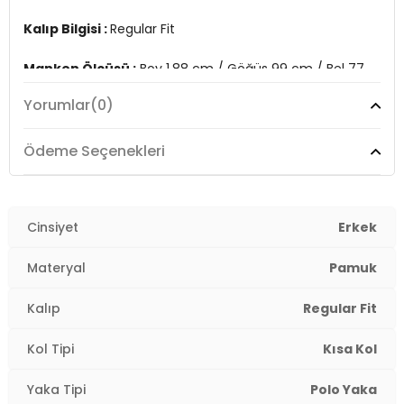
Kalıp Bilgisi :
Regular Fit
Manken Ölçüsü :
Boy 1.88 cm / Göğüs 99 cm / Bel 77
cm / Kalça 97 cm / Beden L
Yorumlar
(0)
Üretim Yeri :
Türkiye
3DY15902434.69
Ödeme Seçenekleri
Cinsiyet
Erkek
Materyal
Pamuk
Kalıp
Regular Fit
Kol Tipi
Kısa Kol
Yaka Tipi
Polo Yaka