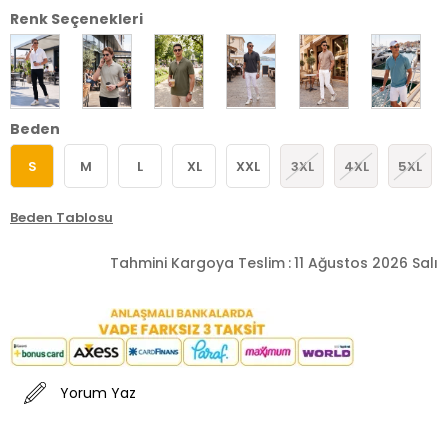
Renk Seçenekleri
Beden
S
M
L
XL
XXL
3XL
4XL
5XL
Beden Tablosu
Tahmini Kargoya Teslim
:
11 Ağustos 2026 Salı
Yorum Yaz