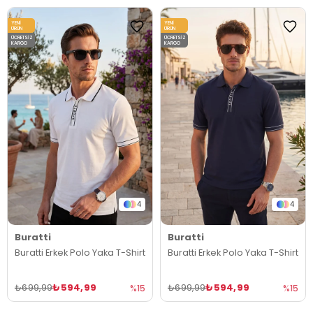
YENI
YENI
ÜRÜN
ÜRÜN
ÜCRETSIZ
ÜCRETSIZ
KARGO
KARGO
4
4
Buratti
Buratti
Buratti Erkek Polo Yaka T-Shirt
Buratti Erkek Polo Yaka T-Shirt
₺594,99
₺594,99
₺699,99
₺699,99
%15
%15