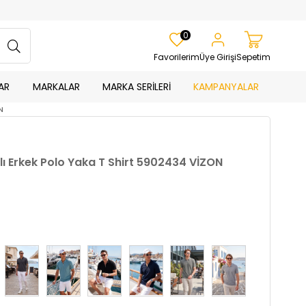
0
Favorilerim
Üye Girişi
Sepetim
AR
MARKALAR
MARKA SERİLERİ
KAMPANYALAR
N
ı Erkek Polo Yaka T Shirt 5902434 VİZON