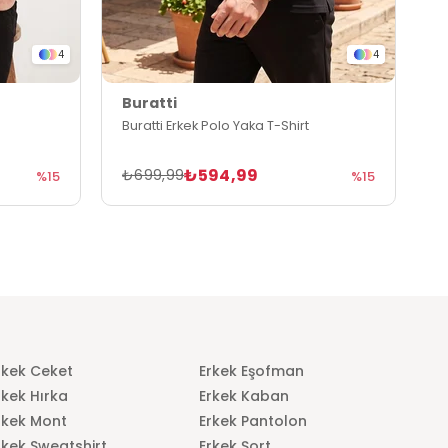
4
4
Buratti
B
Buratti Erkek Polo Yaka T-Shirt
B
₺594,99
₺699,99
₺
%15
%15
rkek Ceket
Erkek Eşofman
rkek Hırka
Erkek Kaban
rkek Mont
Erkek Pantolon
rkek Sweatshirt
Erkek Şort