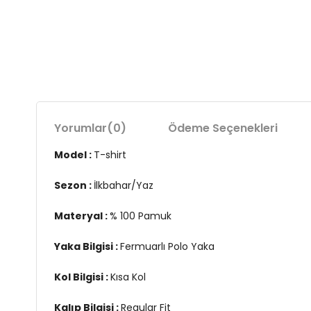
Yorumlar
(0)
Ödeme Seçenekleri
Model :
T-shirt
Sezon :
İlkbahar/Yaz
Materyal :
% 100 Pamuk
Yaka Bilgisi :
Fermuarlı Polo Yaka
Kol Bilgisi :
Kısa Kol
Kalıp Bilgisi :
Regular Fit