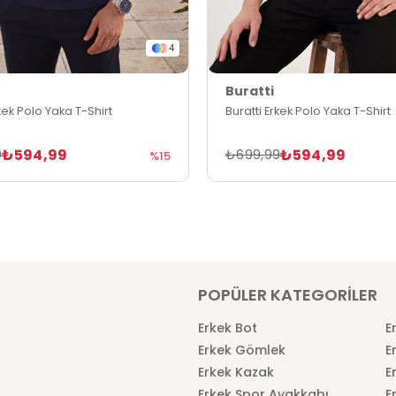
4
Buratti
rkek Polo Yaka T-Shirt
Buratti Erkek Polo Yaka T-Shirt
₺594,99
₺594,99
9
₺699,99
%15
POPÜLER KATEGORİLER
Erkek Bot
E
Erkek Gömlek
E
Erkek Kazak
E
Erkek Spor Ayakkabı
E