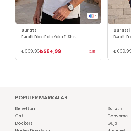
4
Buratti
Buratti
Buratti Erkek Polo Yaka T-Shirt
Buratti E
₺594,99
₺699,99
₺699,9
%15
POPÜLER MARKALAR
Benetton
Buratti
Cat
Converse
Dockers
Guja
Harley Davidson
Hummel