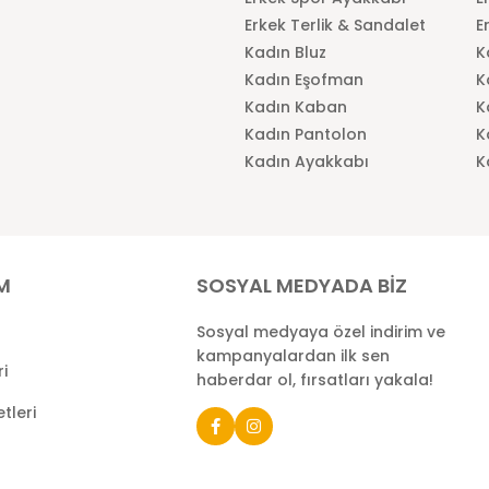
Erkek Terlik & Sandalet
E
Kadın Bluz
K
Kadın Eşofman
K
Kadın Kaban
K
Kadın Pantolon
K
Kadın Ayakkabı
K
İM
SOSYAL MEDYADA BİZ
Sosyal medyaya özel indirim ve
kampanyalardan ilk sen
ri
haberdar ol, fırsatları yakala!
tleri