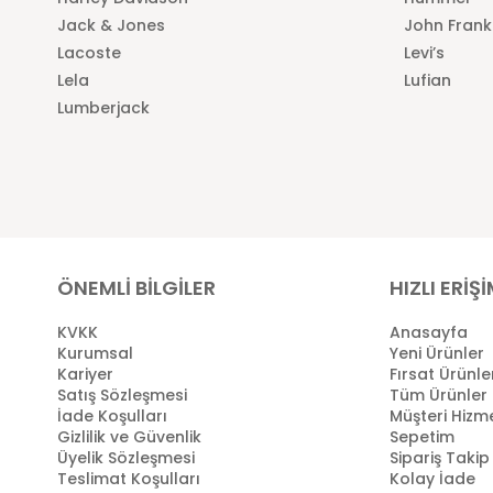
Jack & Jones
John Frank
Lacoste
Levi’s
Lela
Lufian
Lumberjack
ÖNEMLİ BİLGİLER
HIZLI ERİŞ
KVKK
Anasayfa
Kurumsal
Yeni Ürünler
Kariyer
Fırsat Ürünle
Satış Sözleşmesi
Tüm Ürünler
İade Koşulları
Müşteri Hizme
Gizlilik ve Güvenlik
Sepetim
Üyelik Sözleşmesi
Sipariş Takip
Teslimat Koşulları
Kolay İade