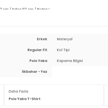
77 cm / Kalça 97 cm / Beden L
Erkek
Materyal
Regular Fit
Kol Tipi
Polo Yaka
Kapama Bilgisi
İlkbahar - Yaz
Daha Fazla
Polo Yaka T-Shirt