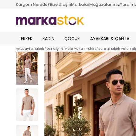
Kargom Nerede?
Bize Ulaşın
Markalar
Mağazalarımız
Yardım
ERKEK
KADIN
ÇOCUK
AYAKKABI & ÇANTA
Anasayfa
Erkek
Üst Giyim
Polo Yaka T-Shirt
Buratti Erkek Polo Ya