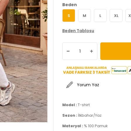
Beden
S
M
L
XL
X
Beden Tablosu
Yorum Yaz
Model :
T-shirt
Sezon :
İlkbahar/Yaz
Materyal :
% 100 Pamuk