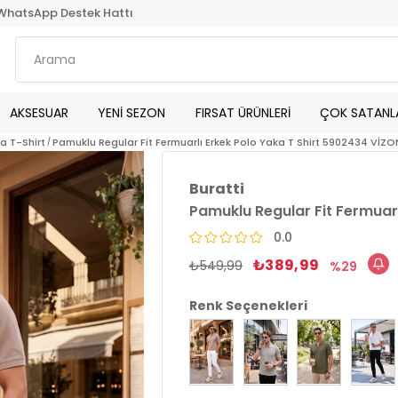
WhatsApp Destek Hattı
AKSESUAR
YENİ SEZON
FIRSAT ÜRÜNLERİ
ÇOK SATANL
ka T-Shirt
Pamuklu Regular Fit Fermuarlı Erkek Polo Yaka T Shirt 5902434 VİZO
Buratti
Pamuklu Regular Fit Fermuarl
0.0
₺389,99
₺549,99
29
Renk Seçenekleri