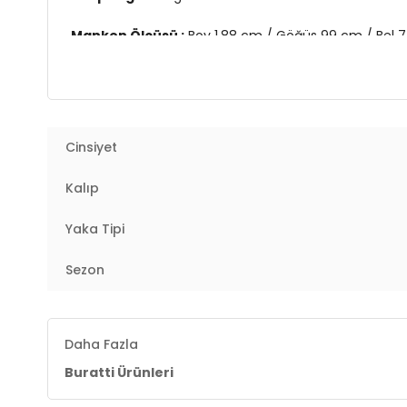
Manken Ölçüsü :
Boy 1.88 cm / Göğüs 99 cm / Bel 
Üretim Yeri :
Türkiye
3DY15902434.16
Cinsiyet
Kalıp
Yaka Tipi
Sezon
Daha Fazla
Buratti Ürünleri