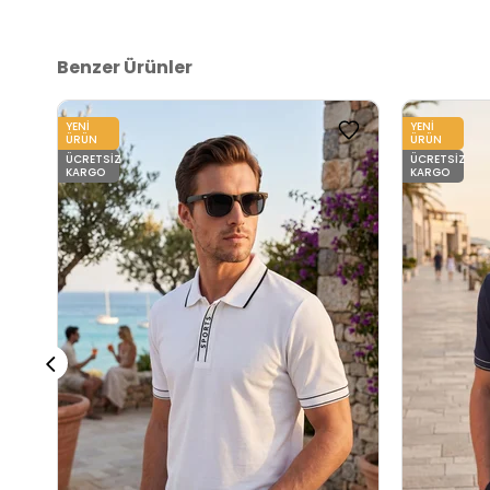
Benzer Ürünler
YENI
YENI
ÜRÜN
ÜRÜN
ÜCRETSIZ
ÜCRETSIZ
KARGO
KARGO