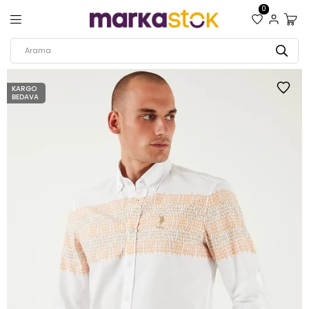
0
KARGO
BEDAVA