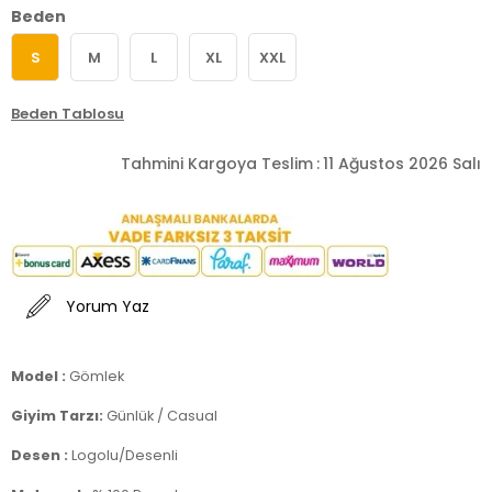
Beden
S
M
L
XL
XXL
Beden Tablosu
Tahmini Kargoya Teslim
:
11 Ağustos 2026 Salı
Yorum Yaz
Model :
Gömlek
Giyim Tarzı:
Günlük / Casual
Desen :
Logolu/Desenli