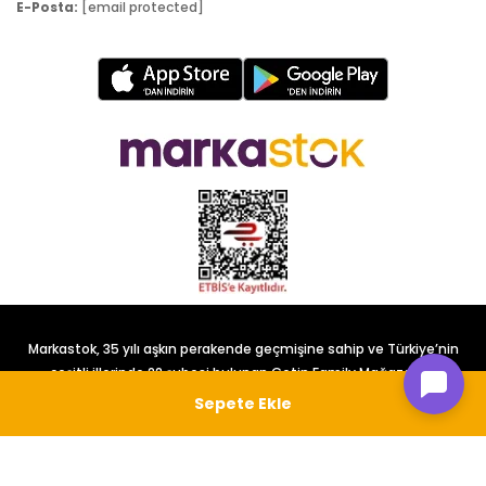
E-Posta:
[email protected]
Markastok, 35 yılı aşkın perakende geçmişine sahip ve Türkiye’nin
çeşitli illerinde 22 şubesi bulunan Çetin Family Mağazacılık
tarafından kurulmuştur.