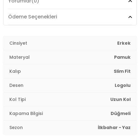
Yorumlar
(0)
Kalıp Bilgisi :
Slim Fit
Manken Ölçüsü :
Boy: 188cm / Gögüs: 108 cm / Bel:
Ödeme Seçenekleri
80 cm / Basen: 94 cm / Beden M
Üretim Yeri :
Türkiye
3DY1G081SZ0042105832.VR015
Cinsiyet
Erkek
Materyal
Pamuk
Kalıp
Slim Fit
Desen
Logolu
Kol Tipi
Uzun Kol
Kapama Bilgisi
Düğmeli
Sezon
İlkbahar - Yaz