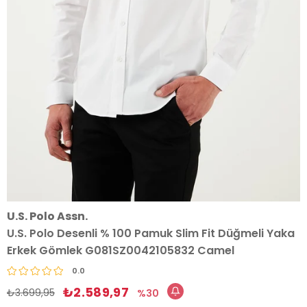
U.S. Polo Assn.
U.S. Polo Desenli % 100 Pamuk Slim Fit Düğmeli Yaka
Erkek Gömlek G081SZ0042105832 Camel
0.0
₺2.589,97
₺3.699,95
30