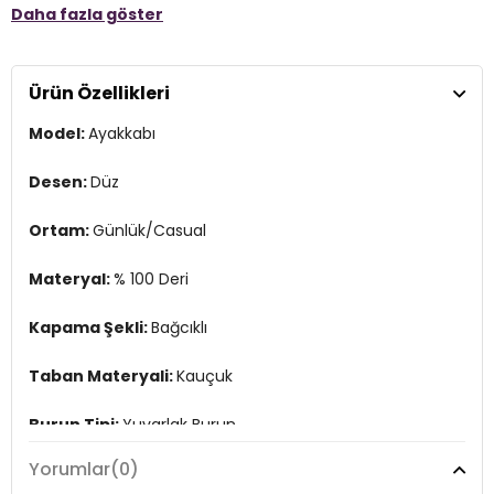
Daha fazla göster
Kapama Şekli:
Bağcıklı
Taban Materyali:
Kauçuk
Ürün Özellikleri
Burun Tipi:
Yuvarlak Burun
Model:
Ayakkabı
Topuk Boyu:
Belirtilmemiş
Topuk Tipi:
Düz
Desen:
Düz
Yaş Grubu:
Yetişkin
Ortam:
Günlük/Casual
Menşei:
Türkiye
3DY115221629K1.03
Materyal:
% 100 Deri
Kapama Şekli:
Bağcıklı
Taban Materyali:
Kauçuk
Burun Tipi:
Yuvarlak Burun
Yorumlar
(0)
Topuk Boyu:
Belirtilmemiş