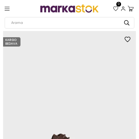
0
KARGO
BEDAVA