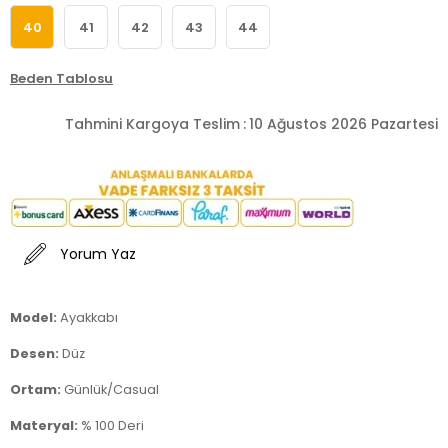
40
41
42
43
44
Beden Tablosu
Tahmini Kargoya Teslim
:
10 Ağustos 2026 Pazartesi
Yorum Yaz
Model:
Ayakkabı
Desen:
Düz
Ortam:
Günlük/Casual
Materyal:
% 100 Deri