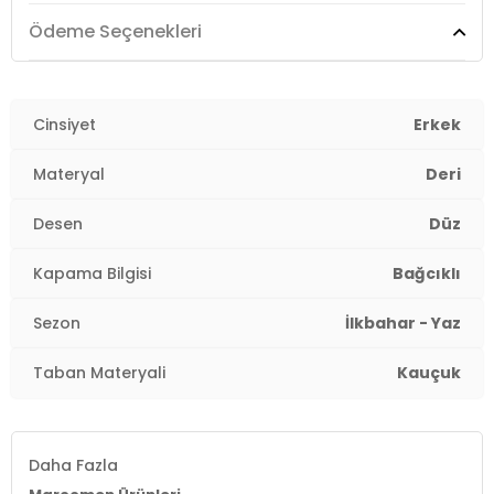
Topuk Tipi:
Düz
Ödeme Seçenekleri
Yaş Grubu:
Yetişkin
Menşei:
Cinsiyet
Türkiye
Erkek
3DY115221629K1.03
Materyal
Deri
Desen
Düz
Kapama Bilgisi
Bağcıklı
Sezon
İlkbahar - Yaz
Taban Materyali
Kauçuk
Daha Fazla