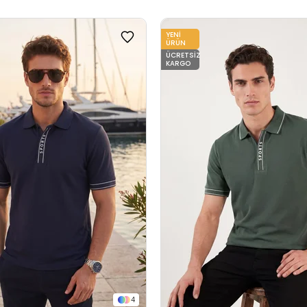
YENI
ÜRÜN
ÜCRETSIZ
KARGO
4