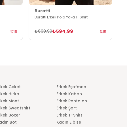
Buratti
B
Buratti Erkek Polo Yaka T-Shirt
B
₺594,99
₺699,99
₺
%15
%15
rkek Ceket
Erkek Eşofman
rkek Hırka
Erkek Kaban
rkek Mont
Erkek Pantolon
rkek Sweatshirt
Erkek Şort
rkek Boxer
Erkek T-Shirt
adın Bot
Kadın Elbise