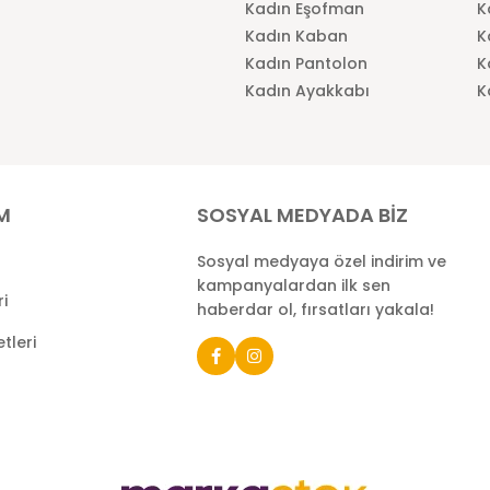
Kadın Eşofman
K
Kadın Kaban
K
Kadın Pantolon
K
Kadın Ayakkabı
K
İM
SOSYAL MEDYADA BİZ
Sosyal medyaya özel indirim ve
kampanyalardan ilk sen
ri
haberdar ol, fırsatları yakala!
tleri