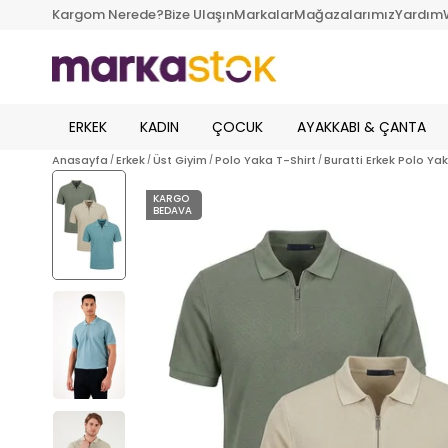
Kargom Nerede?
Bize Ulaşın
Markalar
Mağazalarımız
Yardım
ERKEK
KADIN
ÇOCUK
AYAKKABI & ÇANTA
Anasayfa
Erkek
Üst Giyim
Polo Yaka T-Shirt
Buratti Erkek Polo Ya
KARGO
BEDAVA