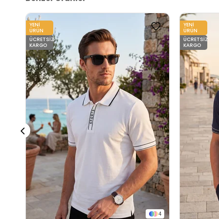
YENI
YENI
ÜRÜN
ÜRÜN
ÜCRETSIZ
ÜCRETSIZ
KARGO
KARGO
4