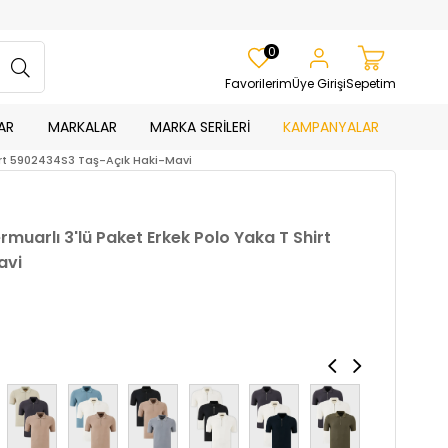
0
Favorilerim
Üye Girişi
Sepetim
AR
MARKALAR
MARKA SERİLERİ
KAMPANYALAR
hirt 5902434S3 Taş-Açık Haki-Mavi
muarlı 3'lü Paket Erkek Polo Yaka T Shirt
avi