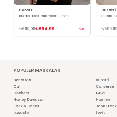
Buratti
Buratti
Buratti Erkek Polo Yaka T-Shirt
Buratti E
₺594,99
₺699,99
₺699,9
%15
POPÜLER MARKALAR
Benetton
Buratti
Cat
Converse
Dockers
Guja
Harley Davidson
Hummel
Jack & Jones
John Frank
Lacoste
Levi’s