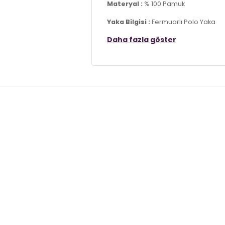
Materyal :
% 100 Pamuk
Yaka Bilgisi :
Fermuarlı Polo Yaka
Daha fazla göster
Kol Bilgisi :
Kısa Kol
Kalıp Bilgisi :
Regular Fit
Detay :
-Büyük bedenleri mevcuttur
Manken Ölçüsü :
Boy 1.88 cm / Göğü
Üretim Yeri :
Türkiye
7DS15902434S3.6237