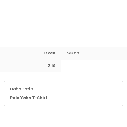
77 cm / Kalça 97 cm / Beden L
Erkek
Sezon
3'lü
Daha Fazla
Polo Yaka T-Shirt