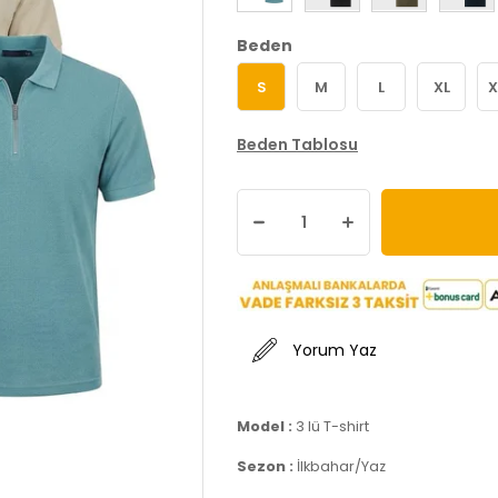
Beden
S
M
L
XL
X
Beden Tablosu
Yorum Yaz
Model :
3 lü T-shirt
Sezon :
İlkbahar/Yaz