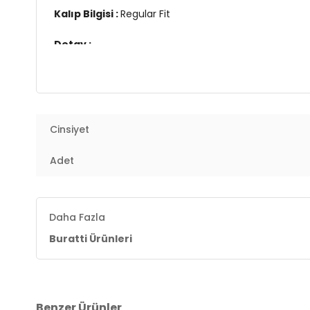
Kalıp Bilgisi :
Regular Fit
Detay :
-Büyük bedenleri mevcuttur
Manken Ölçüsü :
Boy 1.88 cm / Göğüs 99 cm / Bel 
Üretim Yeri :
Türkiye
Cinsiyet
7DS15902434S3.6237
Adet
Daha Fazla
Buratti Ürünleri
Benzer Ürünler