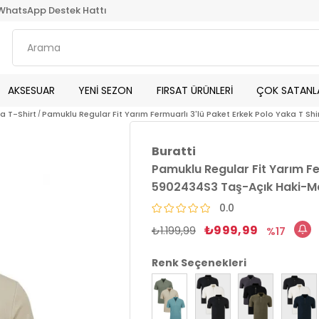
WhatsApp Destek Hattı
AKSESUAR
YENİ SEZON
FIRSAT ÜRÜNLERİ
ÇOK SATANL
ka T-Shirt
Pamuklu Regular Fit Yarım Fermuarlı 3'lü Paket Erkek Polo Yaka T S
Buratti
Pamuklu Regular Fit Yarım Fer
5902434S3 Taş-Açık Haki-M
0.0
₺999,99
₺1.199,99
17
Renk Seçenekleri