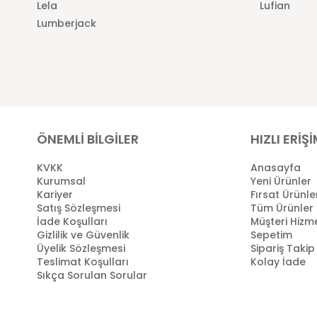
Lela
Lufian
Lumberjack
ÖNEMLİ BİLGİLER
HIZLI ERİŞ
KVKK
Anasayfa
Kurumsal
Yeni Ürünler
Kariyer
Fırsat Ürünle
Satış Sözleşmesi
Tüm Ürünler
İade Koşulları
Müşteri Hizme
Gizlilik ve Güvenlik
Sepetim
Üyelik Sözleşmesi
Sipariş Takip
Teslimat Koşulları
Kolay İade
Sıkça Sorulan Sorular