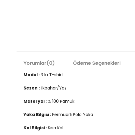
Yorumlar
(0)
Ödeme Seçenekleri
Model :
3 lü T-shirt
Sezon :
İlkbahar/Yaz
Materyal :
% 100 Pamuk
Yaka Bilgisi :
Fermuarlı Polo Yaka
Kol Bilgisi :
Kısa Kol