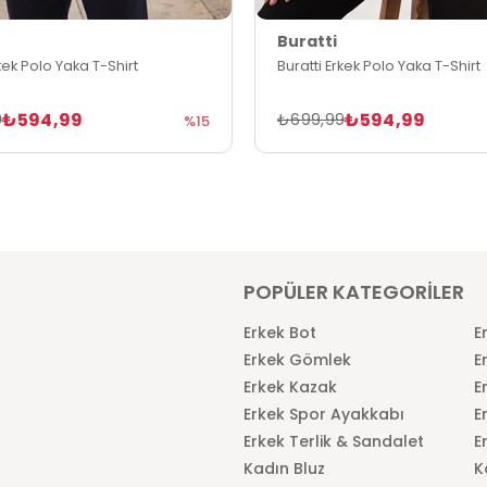
Buratti
rkek Polo Yaka T-Shirt
Buratti Erkek Polo Yaka T-Shirt
₺594,99
₺594,99
9
₺699,99
%15
POPÜLER KATEGORİLER
Erkek Bot
E
Erkek Gömlek
E
Erkek Kazak
E
Erkek Spor Ayakkabı
E
Erkek Terlik & Sandalet
E
Kadın Bluz
K