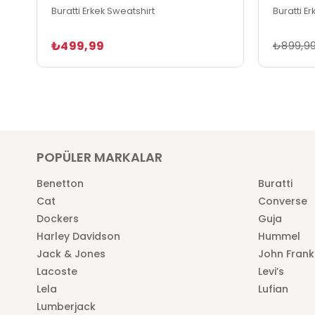
Buratti Erkek Sweatshirt
Buratti E
₺499,99
₺899,9
POPÜLER MARKALAR
Benetton
Buratti
Cat
Converse
Dockers
Guja
Harley Davidson
Hummel
Jack & Jones
John Frank
Lacoste
Levi’s
Lela
Lufian
Lumberjack