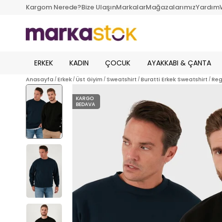
Kargom Nerede?
Bize Ulaşın
Markalar
Mağazalarımız
Yardım
ERKEK
KADIN
ÇOCUK
AYAKKABI & ÇANTA
Anasayfa
Erkek
Üst Giyim
Sweatshirt
Buratti Erkek Sweatshirt
Reg
KARGO
BEDAVA