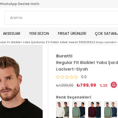
WhatsApp Destek Hattı
AKSESUAR
YENİ SEZON
FIRSAT ÜRÜNLERİ
ÇOK SATANL
ular Fit Bisiklet Yaka Şardonlu 2'li Paket Erkek Sweat 5905255S2 Koyu Lacivert
Buratti
Regular Fit Bisiklet Yaka Şa
Lacivert-Siyah
0.0
₺799,99
₺1.299,99
38
Renk Seçenekleri