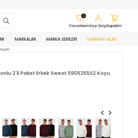
0
Favorilerim
Üye Girişi
Sepetim
AR
MARKALAR
MARKA SERİLERİ
KAMPANYALAR
-Siyah
rdonlu 2'li Paket Erkek Sweat 5905255S2 Koyu