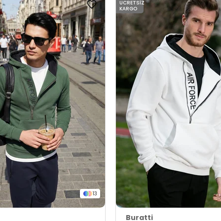
ÜCRETSIZ
KARGO
13
Buratti