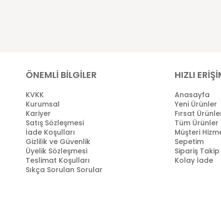
ÖNEMLİ BİLGİLER
HIZLI ERİŞ
KVKK
Anasayfa
Kurumsal
Yeni Ürünler
Kariyer
Fırsat Ürünle
Satış Sözleşmesi
Tüm Ürünler
İade Koşulları
Müşteri Hizme
Gizlilik ve Güvenlik
Sepetim
Üyelik Sözleşmesi
Sipariş Takip
Teslimat Koşulları
Kolay İade
Sıkça Sorulan Sorular