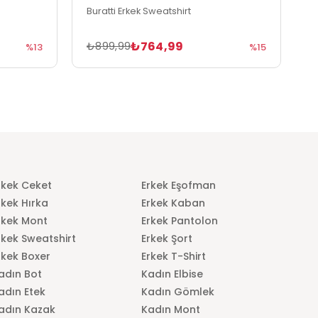
Buratti Erkek Sweatshirt
B
₺764,99
₺899,99
₺
%13
%15
rkek Ceket
Erkek Eşofman
rkek Hırka
Erkek Kaban
rkek Mont
Erkek Pantolon
rkek Sweatshirt
Erkek Şort
rkek Boxer
Erkek T-Shirt
adın Bot
Kadın Elbise
adın Etek
Kadın Gömlek
adın Kazak
Kadın Mont