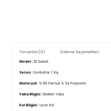
Yorumlar
(0)
Ödeme Seçenekleri
Model :
2li Sweat
Sezon :
Sonbahar / Kış
Materyal :
% 66 Pamuk % 34 Polyester
Yaka Bilgisi :
Bisiklet Yaka
Kol Bilgisi :
Uzun Kol