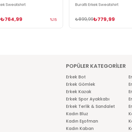
rkek Sweatshirt
Buratti Erkek Sweatshirt
₺764,99
₺779,99
9
₺899,99
%15
POPÜLER KATEGORİLER
Erkek Bot
E
Erkek Gömlek
E
Erkek Kazak
E
Erkek Spor Ayakkabı
E
Erkek Terlik & Sandalet
E
Kadın Bluz
K
Kadın Eşofman
K
Kadın Kaban
K