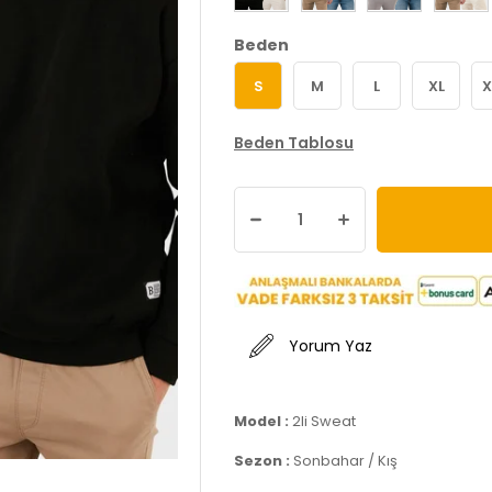
Beden
S
M
L
XL
X
Beden Tablosu
Yorum Yaz
Model :
2li Sweat
Sezon :
Sonbahar / Kış