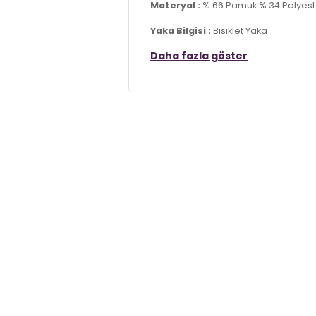
Materyal :
% 66 Pamuk % 34 Polyest
Yaka Bilgisi :
Bisiklet Yaka
Daha fazla göster
Kol Bilgisi :
Uzun Kol
Kalıp Bilgisi :
Regular Fit
Detay :
-Şardonlu
-3 iplik
Üretim Yeri :
Türkiye
7DS15905255S2.1487