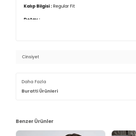
Kalıp Bilgisi :
Regular Fit
Detay :
-Şardonlu
-3 iplik
Üretim Yeri :
Türkiye
7DS15905255S2.1487
Cinsiyet
Daha Fazla
Buratti Ürünleri
Benzer Ürünler