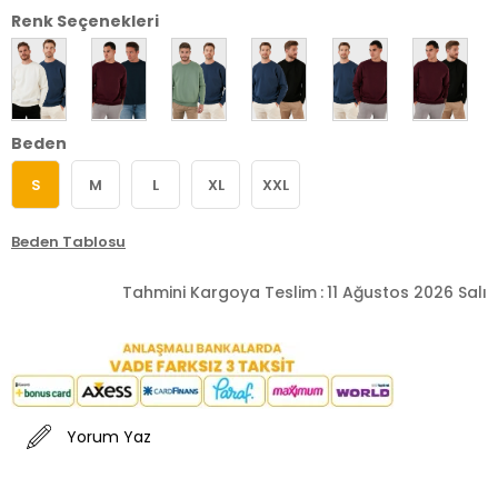
Renk Seçenekleri
Beden
S
M
L
XL
XXL
Beden Tablosu
Tahmini Kargoya Teslim
:
11 Ağustos 2026 Salı
Yorum Yaz