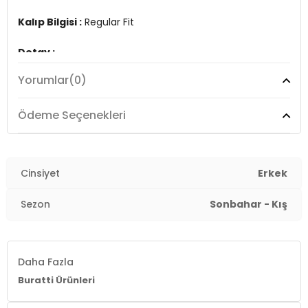
Kalıp Bilgisi :
Regular Fit
Detay :
-Şardonlu
Yorumlar
(0)
-3 iplik
Üretim Yeri :
Türkiye
Ödeme Seçenekleri
7DS15905255S2.170
Cinsiyet
Erkek
Sezon
Sonbahar - Kış
Daha Fazla
Buratti Ürünleri