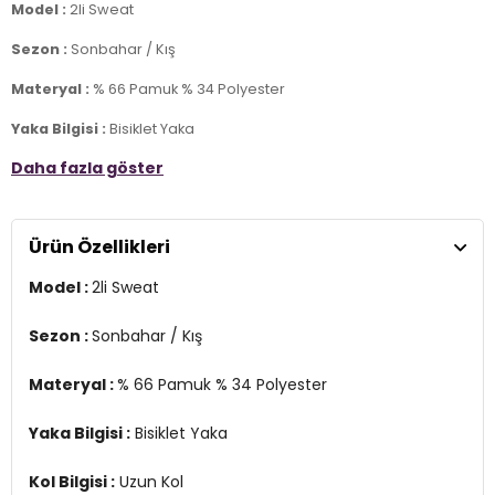
Model :
2li Sweat
Sezon :
Sonbahar / Kış
Materyal :
% 66 Pamuk % 34 Polyester
Yaka Bilgisi :
Bisiklet Yaka
Daha fazla göster
Kol Bilgisi :
Uzun Kol
Kalıp Bilgisi :
Regular Fit
Ürün Özellikleri
Detay :
-Şardonlu
Model :
2li Sweat
-3 iplik
Üretim Yeri :
Türkiye
Sezon :
Sonbahar / Kış
7DS15905255S2.170
Materyal :
% 66 Pamuk % 34 Polyester
Yaka Bilgisi :
Bisiklet Yaka
Kol Bilgisi :
Uzun Kol