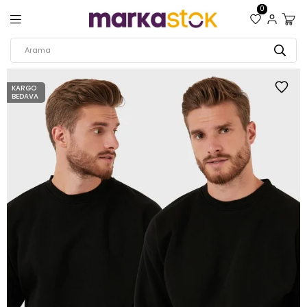
0
KARGO
BEDAVA