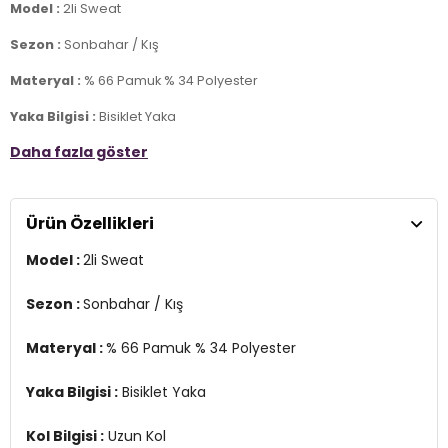
Model :
2li Sweat
Sezon :
Sonbahar / Kış
Materyal :
% 66 Pamuk % 34 Polyester
Yaka Bilgisi :
Bisiklet Yaka
Daha fazla göster
Kol Bilgisi :
Uzun Kol
Kalıp Bilgisi :
Regular Fit
Ürün Özellikleri
Detay :
-Şardonlu
Model :
2li Sweat
-3 iplik
Üretim Yeri :
Türkiye
Sezon :
Sonbahar / Kış
7DS15905255S2.8129
Materyal :
% 66 Pamuk % 34 Polyester
Yaka Bilgisi :
Bisiklet Yaka
Kol Bilgisi :
Uzun Kol