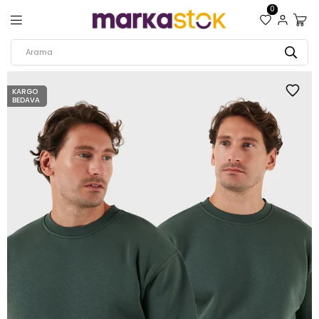
0
KARGO
BEDAVA