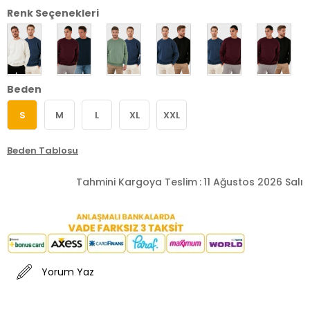
Renk Seçenekleri
Beden
S
M
L
XL
XXL
Beden Tablosu
Tahmini Kargoya Teslim
:
11 Ağustos 2026 Salı
Yorum Yaz