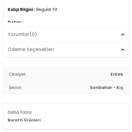
Kalıp Bilgisi :
Regular Fit
Detay :
-Şardonlu
Yorumlar
(0)
-3 iplik
Üretim Yeri :
Türkiye
Ödeme Seçenekleri
7DS15905255S2.8129
Cinsiyet
Erkek
Sezon
Sonbahar - Kış
Daha Fazla
Buratti Ürünleri