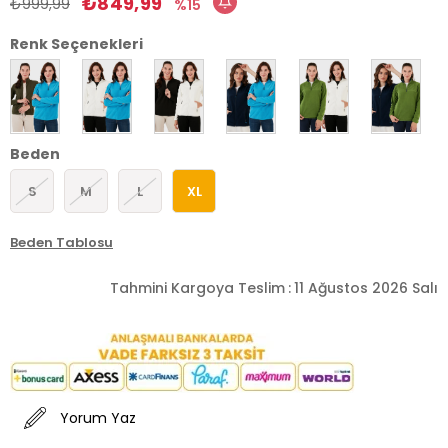
₺849,99
₺999,99
15
Renk Seçenekleri
Beden
S
M
L
XL
Beden Tablosu
Tahmini Kargoya Teslim
:
11 Ağustos 2026 Salı
Yorum Yaz