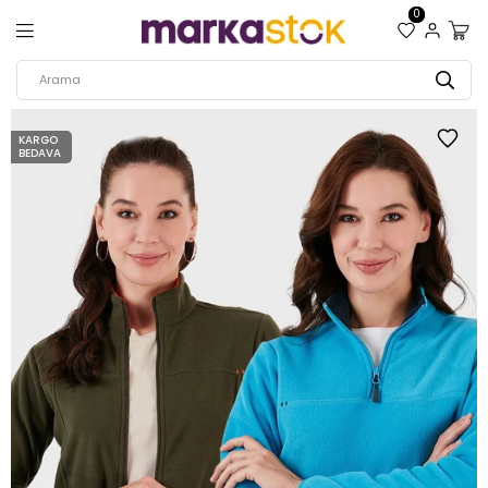
0
KARGO
BEDAVA