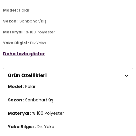
Model :
Polar
Sezon :
Sonbahar/Kış
Materyal :
% 100 Polyester
Yaka Bilgisi :
Dik Yaka
Daha fazla göster
Kapama Bilgisi :
Yarım Fermuar , Fermuarlı
Kol Bilgisi :
Uzun Kol
Ürün Özellikleri
Kalıp Bilgisi :
Slim Fit
Model :
Polar
Üretim Yeri :
Türkiye
7DS2590700200S2.9738
Sezon :
Sonbahar/Kış
Materyal :
% 100 Polyester
Yaka Bilgisi :
Dik Yaka