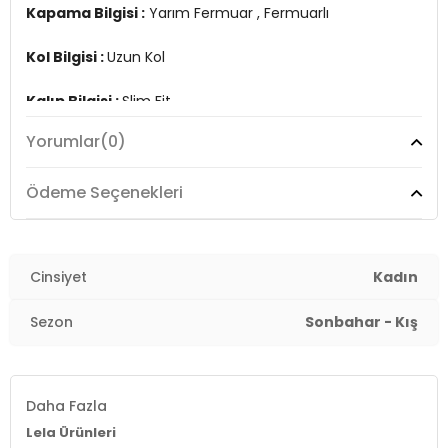
Kapama Bilgisi :
Yarım Fermuar , Fermuarlı
Kol Bilgisi :
Uzun Kol
Kalıp Bilgisi :
Slim Fit
Yorumlar
(0)
Üretim Yeri :
Türkiye
7DS2590700200S2.9738
Ödeme Seçenekleri
Cinsiyet
Kadın
Sezon
Sonbahar - Kış
Daha Fazla
Lela Ürünleri