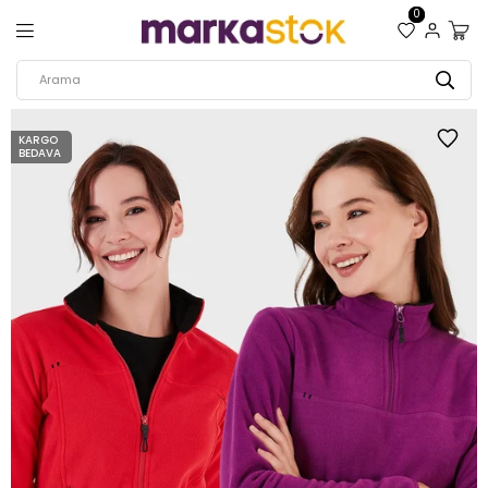
0
KARGO
BEDAVA