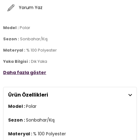
Yorum Yaz
Model :
Polar
Sezon :
Sonbahar/Kış
Materyal :
% 100 Polyester
Yaka Bilgisi :
Dik Yaka
Daha fazla göster
Kapama Bilgisi :
Yarım Fermuar , Fermuarlı
Kol Bilgisi :
Uzun Kol
Ürün Özellikleri
Kalıp Bilgisi :
Slim Fit
Model :
Polar
Üretim Yeri :
Türkiye
7DS2590700200S2.5240
Sezon :
Sonbahar/Kış
Materyal :
% 100 Polyester