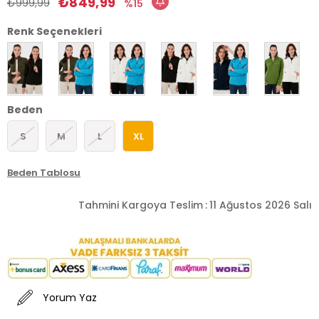
₺849,99
₺999,99
15
Renk Seçenekleri
Beden
S
M
L
XL
Beden Tablosu
Tahmini Kargoya Teslim
:
11 Ağustos 2026 Salı
Yorum Yaz