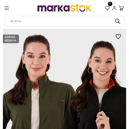
0
KARGO
BEDAVA