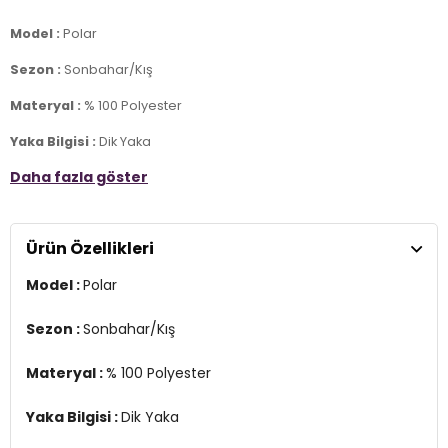
Model :
Polar
Sezon :
Sonbahar/Kış
Materyal :
% 100 Polyester
Yaka Bilgisi :
Dik Yaka
Daha fazla göster
Kapama Bilgisi :
Yarım Fermuar , Fermuarlı
Kol Bilgisi :
Uzun Kol
Ürün Özellikleri
Kalıp Bilgisi :
Slim Fit
Model :
Polar
Üretim Yeri :
Türkiye
7DS2590700200S2.240
Sezon :
Sonbahar/Kış
Materyal :
% 100 Polyester
Yaka Bilgisi :
Dik Yaka