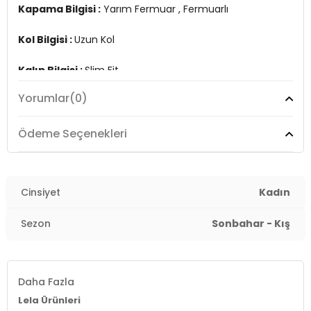
Kapama Bilgisi :
Yarım Fermuar , Fermuarlı
Kol Bilgisi :
Uzun Kol
Kalıp Bilgisi :
Slim Fit
Yorumlar
(0)
Üretim Yeri :
Türkiye
7DS2590700200S2.240
Ödeme Seçenekleri
Cinsiyet
Kadın
Sezon
Sonbahar - Kış
Daha Fazla
Lela Ürünleri