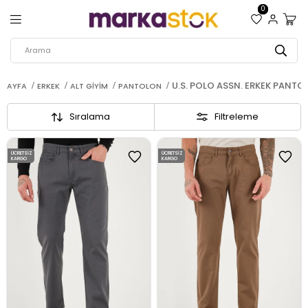
0
U.S. POLO ASSN. ERKEK PANTO
ASAYFA
ERKEK
ALT GIYIM
PANTOLON
Sıralama
Filtreleme
ÜCRETSIZ
ÜCRETSIZ
KARGO
KARGO