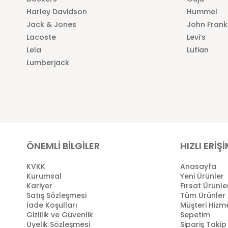
Harley Davidson
Hummel
Jack & Jones
John Frank
Lacoste
Levi’s
Lela
Lufian
Lumberjack
ÖNEMLİ BİLGİLER
HIZLI ERİŞ
KVKK
Anasayfa
Kurumsal
Yeni Ürünler
Kariyer
Fırsat Ürünle
Satış Sözleşmesi
Tüm Ürünler
İade Koşulları
Müşteri Hizme
Gizlilik ve Güvenlik
Sepetim
Üyelik Sözleşmesi
Sipariş Takip