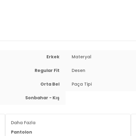
Erkek
Materyal
Regular Fit
Desen
Orta Bel
Paça Tipi
 : 77 cm / Basen : 97 cm / Beden : M
Sonbahar - Kış
Daha Fazla
Pantolon