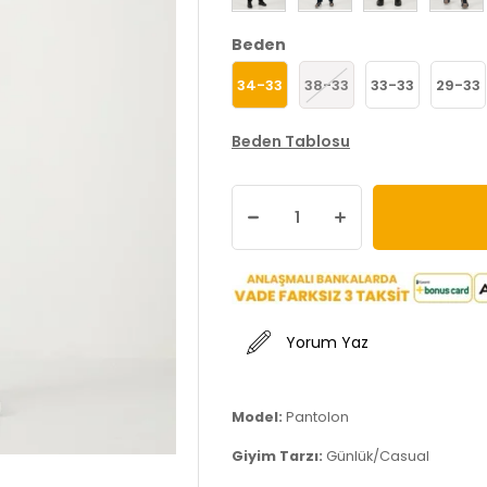
Beden
34-33
38-33
33-33
29-33
Beden Tablosu
Yorum Yaz
Model:
Pantolon
Giyim Tarzı:
Günlük/Casual