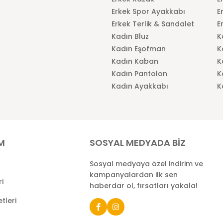
Erkek Spor Ayakkabı
E
Erkek Terlik & Sandalet
E
Kadın Bluz
K
Kadın Eşofman
K
Kadın Kaban
K
Kadın Pantolon
K
Kadın Ayakkabı
K
İM
SOSYAL MEDYADA BİZ
Sosyal medyaya özel indirim ve
kampanyalardan ilk sen
ri
haberdar ol, fırsatları yakala!
tleri