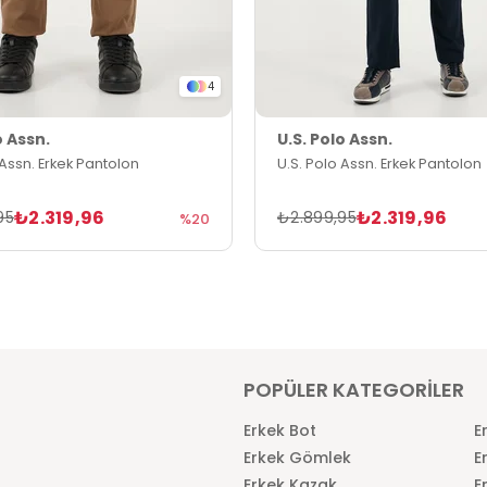
4
o Assn.
U.S. Polo Assn.
 Assn. Erkek Pantolon
U.S. Polo Assn. Erkek Pantolon
₺2.319,96
₺2.319,96
95
₺2.899,95
%20
POPÜLER KATEGORİLER
Erkek Bot
E
Erkek Gömlek
E
Erkek Kazak
E