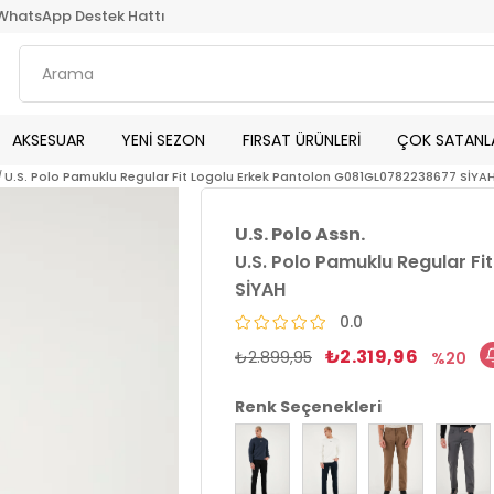
WhatsApp Destek Hattı
AKSESUAR
YENİ SEZON
FIRSAT ÜRÜNLERİ
ÇOK SATANL
U.S. Polo Pamuklu Regular Fit Logolu Erkek Pantolon G081GL0782238677 SİYA
U.S. Polo Assn.
U.S. Polo Pamuklu Regular F
SİYAH
0.0
₺2.319,96
₺2.899,95
20
Renk Seçenekleri