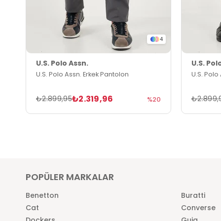
4
U.S. Polo Assn.
U.S. Pol
U.S. Polo Assn. Erkek Pantolon
U.S. Polo
₺2.319,96
₺2.899,95
₺2.899,
%20
POPÜLER MARKALAR
Benetton
Buratti
Cat
Converse
Dockers
Guja