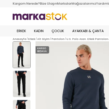
Kargom Nerede?
Bize Ulaşın
Markalar
Mağazalarımız
Yardım
ERKEK
KADIN
ÇOCUK
AYAKKABI & ÇANTA
Anasayfa
Erkek
Alt Giyim
Pantolon
U.S. Polo Assn. Erkek Pantolon
KARGO
BEDAVA