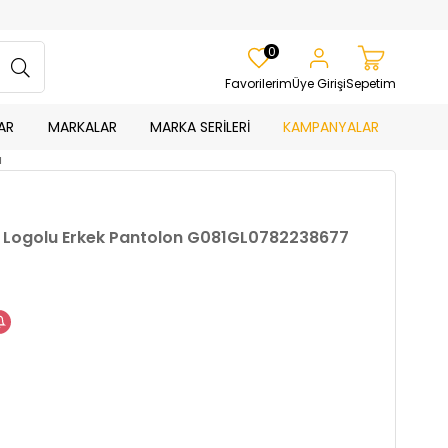
0
Favorilerim
Üye Girişi
Sepetim
AR
MARKALAR
MARKA SERİLERİ
KAMPANYALAR
H
it Logolu Erkek Pantolon G081GL0782238677