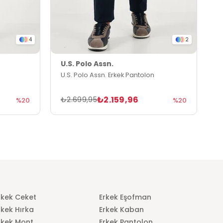
4
2
U.S. Polo Assn.
U
U.S. Polo Assn. Erkek Pantolon
U
₺2.159,96
₺2.699,95
₺
%20
%20
rkek Ceket
Erkek Eşofman
rkek Hırka
Erkek Kaban
rkek Mont
Erkek Pantolon