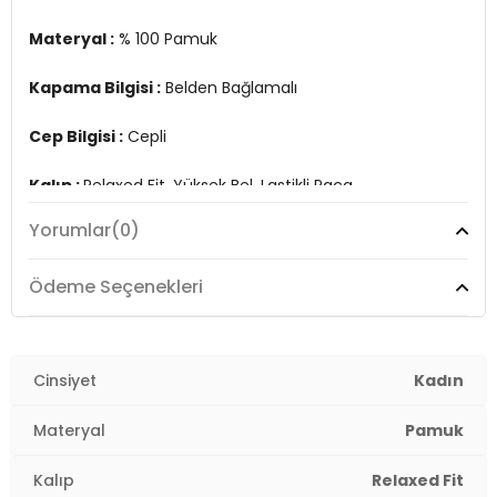
Materyal :
% 100 Pamuk
Kapama Bilgisi :
Belden Bağlamalı
Cep Bilgisi :
Cepli
Kalıp :
Relaxed Fit, Yüksek Bel, Lastikli Paça
2DY15308795.65
Yorumlar
(0)
Ödeme Seçenekleri
Cinsiyet
Kadın
Materyal
Pamuk
Kalıp
Relaxed Fit