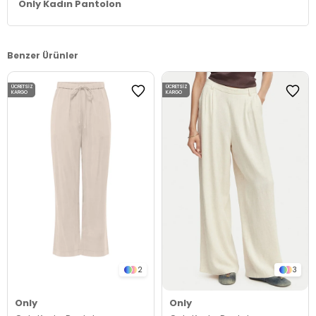
Only Kadın Pantolon
Benzer Ürünler
ÜCRETSIZ
ÜCRETSIZ
KARGO
KARGO
2
3
Only
Only