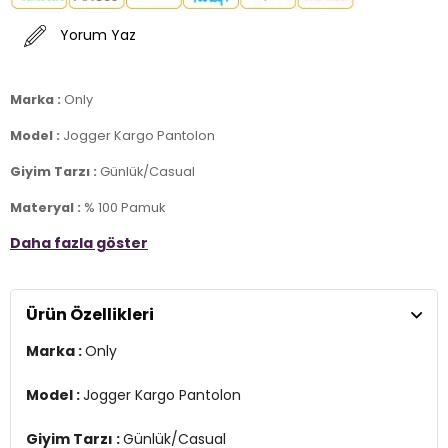
Yorum Yaz
Marka :
Only
Model :
Jogger Kargo Pantolon
Giyim Tarzı :
Günlük/Casual
Materyal :
% 100 Pamuk
Daha fazla göster
Kapama Bilgisi :
Belden Bağlamalı
Cep Bilgisi :
Cepli
Ürün Özellikleri
Kalıp :
Relaxed Fit, Yüksek Bel, Lastikli Paça
2DY15308795.65
Marka :
Only
Model :
Jogger Kargo Pantolon
Giyim Tarzı :
Günlük/Casual